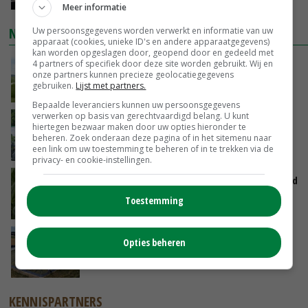
Meer informatie
NIEUWSTE VIDEO'S
Uw persoonsgegevens worden verwerkt en informatie van uw
apparaat (cookies, unieke ID's en andere apparaatgegevens)
kan worden opgeslagen door, geopend door en gedeeld met
POAH!: John Deere 7730
4 partners of specifiek door deze site worden gebruikt. Wij en
onze partners kunnen precieze geolocatiegegevens
gebruiken.
Lijst met partners.
VANDAAG, 10:00
Bepaalde leveranciers kunnen uw persoonsgegevens
verwerken op basis van gerechtvaardigd belang. U kunt
Oekraïne-vlogger Kees Huizinga: ‘Bezoek van
hiertegen bezwaar maken door uw opties hieronder te
de ambassade mag zelf groente plukken’
beheren. Zoek onderaan deze pagina of in het sitemenu naar
een link om uw toestemming te beheren of in te trekken via de
GISTEREN, 12:00
privacy- en cookie-instellingen.
Limburgse mais van Frijns doet het verrassend
goed
Toestemming
GISTEREN, 10:00
Droogte veroorzaakt steeds meer problemen:
Opties beheren
‘Bassin afgelopen week al leeg’
06-08-2026
KENNISPARTNERS