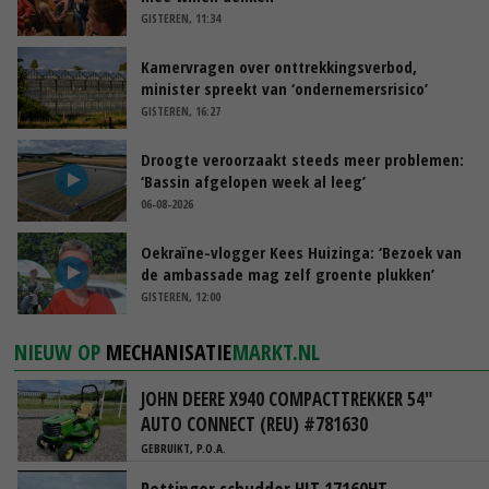
GISTEREN, 11:34
Kamervragen over onttrekkingsverbod,
minister spreekt van ‘ondernemersrisico’
GISTEREN, 16:27
Droogte veroorzaakt steeds meer problemen:
‘Bassin afgelopen week al leeg’
06-08-2026
Oekraïne-vlogger Kees Huizinga: ‘Bezoek van
de ambassade mag zelf groente plukken’
GISTEREN, 12:00
NIEUW OP
MECHANISATIE
MARKT.NL
JOHN DEERE X940 COMPACTTREKKER 54"
AUTO CONNECT (REU) #781630
GEBRUIKT, P.O.A.