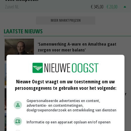
Zuivel NL
€ 345,00
€ 20,00
MEER MARKTPRIJZEN
LAATSTE NIEUWS
‘Samenwerking A-ware en Amalthea gaat
zorgen voor meer balans’
VANDAAG, 16:01
Internationale vraag naar geitenzuivel blijft
groot: Nederland in Europese top
VANDAAG, 15:33
Nieuwe Oogst vraagt om uw toestemming om uw
persoonsgegevens te gebruiken voor het volgende:
Vlaamse varkensstapel krimpt, pluimveesector
groeit door schaalvergroting
Gepersonaliseerde advertenties en content,
advertentie- en contentmetingen,
VANDAAG, 15:20
doelgroepenonderzoek en ontwikkeling van diensten
‘Cijfer jezelf niet weg en doe vooral ook waar
Informatie op een apparaat opslaan en/of openen
je gelukkig van wordt’
VANDAAG, 13:31