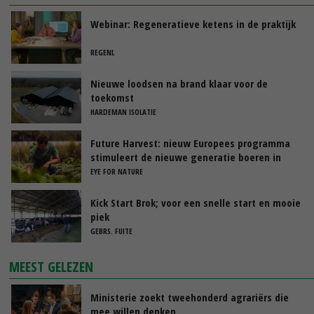
Webinar: Regeneratieve ketens in de praktijk
REGENL
Nieuwe loodsen na brand klaar voor de
toekomst
HARDEMAN ISOLATIE
Future Harvest: nieuw Europees programma
stimuleert de nieuwe generatie boeren in
Nederland
EYE FOR NATURE
Kick Start Brok; voor een snelle start en mooie
piek
GEBRS. FUITE
MEEST GELEZEN
Ministerie zoekt tweehonderd agrariërs die
mee willen denken