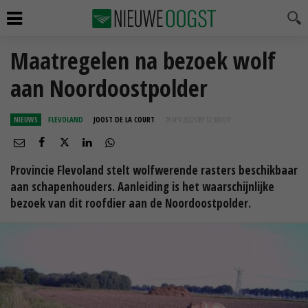
Maatregelen na bezoek wolf
aan Noordoostpolder
NIEUWS
FLEVOLAND
JOOST DE LA COURT
28 APR 2022 OM 12:30
UUR
Provincie Flevoland stelt wolfwerende rasters beschikbaar
aan schapenhouders. Aanleiding is het waarschijnlijke
bezoek van dit roofdier aan de Noordoostpolder.