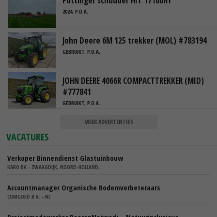
Pottinger schudder HIT 17160HT
2024, P.O.A.
John Deere 6M 125 trekker (MOL) #783194
GEBRUIKT, P.O.A.
JOHN DEERE 4066R COMPACTTREKKER (MID)
#777841
GEBRUIKT, P.O.A.
MEER ADVERTENTIES
VACATURES
Verkoper Binnendienst Glastuinbouw
KARO BV - ZWAAGDIJK, NOORD-HOLLAND,
Accountmanager Organische Bodemverbeteraars
COMGOED B.V. - NL
Projectmedewerker BoerenNetwerk – Natuurinclusieve