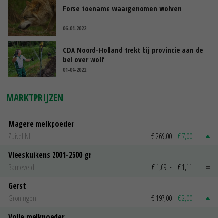
Forse toename waargenomen wolven
06-04-2022
CDA Noord-Holland trekt bij provincie aan de
bel over wolf
01-04-2022
MARKTPRIJZEN
Magere melkpoeder
Zuivel NL
€ 269,00
€ 7,00
Vleeskuikens 2001-2600 gr
Barneveld
€ 1,09
~
€ 1,11
Gerst
Groningen
€ 197,00
€ 2,00
Volle melkpoeder