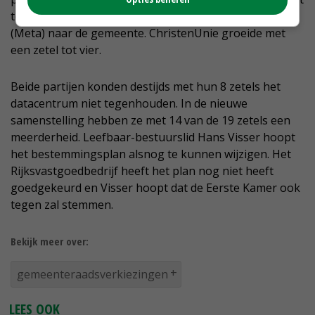
tegen de komst van een datacentrum van Facebook
(Meta) naar de gemeente. ChristenUnie groeide met
een zetel tot vier.
Beide partijen konden destijds met hun 8 zetels het
datacentrum niet tegenhouden. In de nieuwe
samenstelling hebben ze met 14 van de 19 zetels een
meerderheid. Leefbaar-bestuurslid Hans Visser hoopt
het bestemmingsplan alsnog te kunnen wijzigen. Het
Rijksvastgoedbedrijf heeft het plan nog niet heeft
goedgekeurd en Visser hoopt dat de Eerste Kamer ook
tegen zal stemmen.
Bekijk meer over:
gemeenteraadsverkiezingen
LEES OOK