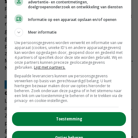
steden
advertentie- en contentmetingen,
doelgroepenonderzoek en ontwikkeling van diensten
Partij voor de Dieren (PvdD) is bijna verdubbeld in
aantal raadszetels. In totaal is de PvdD gegroeid van 33
Informatie op een apparaat opslaan en/of openen
naar 63 zetels. De PvdD is nu vertegenwoordigd in 29
gemeenten, dat waren er 17. In de meeste nieuwe
Meer informatie
gemeenten komt de PvdD met twee zetels binnen. De
Uw persoonsgegevens worden verwerkt en informatie van uw
partij is vooral in de steden vertegenwoordigd. Daar
apparaat (cookies, unieke ID's en andere apparaatgegevens)
kan worden opgeslagen door, geopend door en gedeeld met
zijn recent onder meer Haarlem, Enschede en
4 partners of specifiek door deze site worden gebruikt. Wij en
Maastricht bijgekomen. In Buren, Heerlen en Pijnacker-
onze partners kunnen precieze geolocatiegegevens
gebruiken.
Lijst met partners.
Nootdorp moest de partij een zetel inleveren.
Bepaalde leveranciers kunnen uw persoonsgegevens
verwerken op basis van gerechtvaardigd belang. U kunt
Lokale onderwerpen zorgen soms voor een
hiertegen bezwaar maken door uw opties hieronder te
beheren. Zoek onderaan deze pagina of in het sitemenu naar
omslag
een link om uw toestemming te beheren of in te trekken via de
Lokale gebeurtenissen zorgen soms voor
privacy- en cookie-instellingen.
aardverschuivingen bij de gemeenteraadsverkiezingen.
Zeewolde is daar het beste voorbeeld van. De lokale
Toestemming
partij Leefbaar Zeewolde zag haar zetelaantal bij de
gemeenteraadsverkiezingen verdubbelen naar 10. De
partij verzette zich samen met de ChristenUnie het felst
Opties beheren