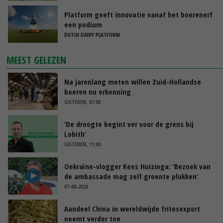
Platform geeft innovatie vanaf het boerenerf
een podium
DUTCH DAIRY PLATFORM
MEEST GELEZEN
Na jarenlang meten willen Zuid-Hollandse
boeren nu erkenning
GISTEREN, 07:00
‘De droogte begint ver voor de grens bij
Lobith’
GISTEREN, 11:00
Oekraïne-vlogger Kees Huizinga: ‘Bezoek van
de ambassade mag zelf groente plukken’
07-08-2026
Aandeel China in wereldwijde fritesexport
neemt verder toe