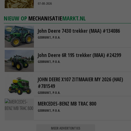
07-08-2026
NIEUW OP
MECHANISATIE
MARKT.NL
John Deere 7430 trekker (MAA) #134086
GEBRUIKT, P.O.A.
John Deere 6R 195 trekker (MAA) #24299
GEBRUIKT, P.O.A.
JOHN DEERE X107 ZITMAAIER MY 2026 (HAE)
#781549
GEBRUIKT, P.O.A.
MERCEDES-BENZ MB TRAC 800
GEBRUIKT, P.O.A.
MEER ADVERTENTIES