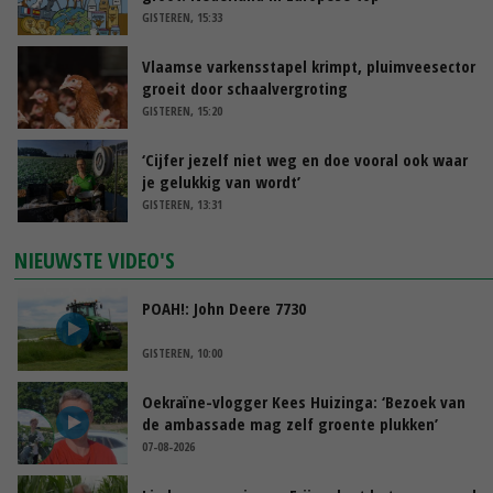
GISTEREN, 15:33
Vlaamse varkensstapel krimpt, pluimveesector
groeit door schaalvergroting
GISTEREN, 15:20
‘Cijfer jezelf niet weg en doe vooral ook waar
je gelukkig van wordt’
GISTEREN, 13:31
NIEUWSTE VIDEO'S
POAH!: John Deere 7730
GISTEREN, 10:00
Oekraïne-vlogger Kees Huizinga: ‘Bezoek van
de ambassade mag zelf groente plukken’
07-08-2026