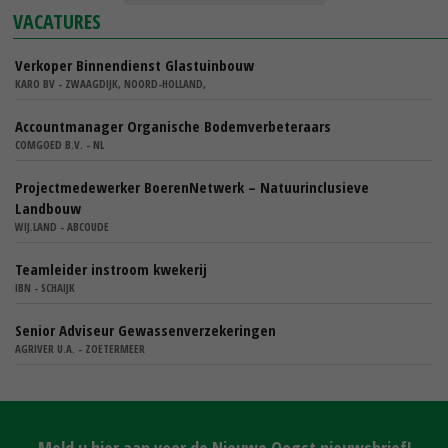
VACATURES
Verkoper Binnendienst Glastuinbouw
KARO BV - ZWAAGDIJK, NOORD-HOLLAND,
Accountmanager Organische Bodemverbeteraars
COMGOED B.V. - NL
Projectmedewerker BoerenNetwerk – Natuurinclusieve
Landbouw
WIJ.LAND - ABCOUDE
Teamleider instroom kwekerij
IBN - SCHAIJK
Senior Adviseur Gewassenverzekeringen
AGRIVER U.A. - ZOETERMEER