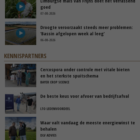
Limburgse mais van Frijns doet het verrassend
goed
07-08-2026
Droogte veroorzaakt steeds meer problemen:
‘Bassin afgelopen week al leeg’
06-08-2026
KENNISPARTNERS
Cercospora onder controle met vitale bieten
en het sterkste spuitschema
BAYER CROP SCIENCE
De beste keus voor afvoer van bedrijfsafval
LTO LEDENVOORDEEL
Waar valt vandaag de meeste energiewinst te
behalen
DLV ADVIES