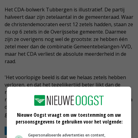
Het CDA-bolwerk Tubbergen is illustratief. De partij
halveert daar zijn zetelaantal in de gemeenteraad. Waar
de christendemocraten eerst 12 zetels hadden, staan ze
nu op 6 zetels in de Overijsselse gemeente. Daarmee
zijn ze overigens nog wel de grootste: ze hebben één
zetel meer dan de combinatie Gemeentebelangen-VVD,
maar het CDA verliest de absolute meerderheid in de
raad.
'Het voorlopige beeld is dat we helaas zetels hebben
verloren, en dat het tegelijkertijd beter lijkt dan de
recente peilingen', zei partijleider Wopke Hoekstra in
reactie op de eerste exitpolls. Hij denkt dat zijn partij na
de crisis vorig jaar nu echt in rustig vaarwater is
gekomen.
Nieuwe Oogst vraagt om uw toestemming om uw
persoonsgegevens te gebruiken voor het volgende:
PvdD wint in aantal gemeenten, vooral grotere
Gepersonaliseerde advertenties en content,