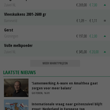
Zuivel NL
€ 269,00
€ 7,00
Vleeskuikens 2001-2600 gr
Barneveld
€ 1,09
~
€ 1,11
Gerst
Groningen
€ 197,00
€ 2,00
Volle melkpoeder
Zuivel NL
€ 345,00
€ 20,00
MEER MARKTPRIJZEN
LAATSTE NIEUWS
‘Samenwerking A-ware en Amalthea gaat
zorgen voor meer balans’
GISTEREN, 16:01
Internationale vraag naar geitenzuivel blijft
groot: Nederland in Europese top