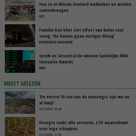
Hoe ze in Nieuw-Zeeland melkrobot en weiden
samenbrengen
LELY
Familie Van Vliet ziet effect van bolus snel
terug: ‘De koeien gaan rustiger droog’
BOEHRINGER INGELHEIM
SyreN en SecureCattle winnen landelijke RMV
Innovatie Awards
RMV
MEEST GELEZEN
‘De eerste 10 ton van de uienoogst zijn we nu
al kwijt’
GISTEREN, 09:28
Droogte raakt alle sectoren, LTO waarschuwt
voor lege schappen
GISTEREN, 11:05