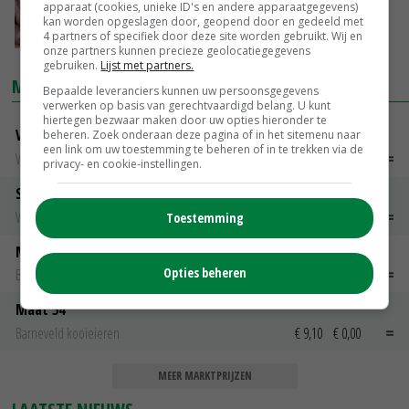
apparaat (cookies, unieke ID's en andere apparaatgegevens)
kan worden opgeslagen door, geopend door en gedeeld met
05-11-2021
4 partners of specifiek door deze site worden gebruikt. Wij en
onze partners kunnen precieze geolocatiegegevens
gebruiken.
Lijst met partners.
MARKTPRIJZEN
Bepaalde leveranciers kunnen uw persoonsgegevens
verwerken op basis van gerechtvaardigd belang. U kunt
hiertegen bezwaar maken door uw opties hieronder te
Vleeskuikens Barneveld tot 2000 gr
beheren. Zoek onderaan deze pagina of in het sitemenu naar
een link om uw toestemming te beheren of in te trekken via de
Weekcijfers
€ 1,09
~
€ 1,11
privacy- en cookie-instellingen.
Slachtkippen Barneveld Moederdieren (> 3,5 kg)
Weekcijfers
€ 0,85
€ 0,00
Toestemming
Maat 48
Opties beheren
Barneveld kooieieren
€ 7,15
€ 0,00
Maat 54
Barneveld kooieieren
€ 9,10
€ 0,00
MEER MARKTPRIJZEN