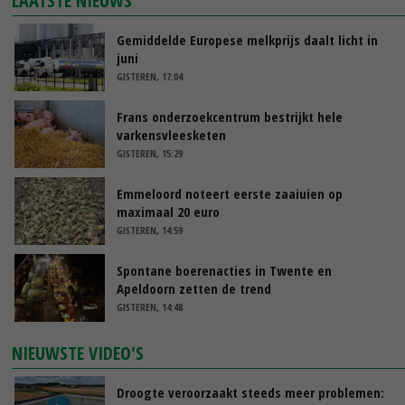
LAATSTE NIEUWS
Gemiddelde Europese melkprijs daalt licht in
juni
GISTEREN, 17:04
Frans onderzoekcentrum bestrijkt hele
varkensvleesketen
GISTEREN, 15:29
Emmeloord noteert eerste zaaiuien op
maximaal 20 euro
GISTEREN, 14:59
Spontane boerenacties in Twente en
Apeldoorn zetten de trend
GISTEREN, 14:48
NIEUWSTE VIDEO'S
Droogte veroorzaakt steeds meer problemen: