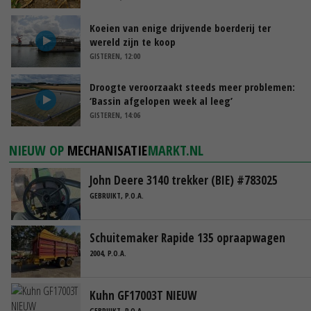
Koeien van enige drijvende boerderij ter
wereld zijn te koop
GISTEREN, 12:00
Droogte veroorzaakt steeds meer problemen:
‘Bassin afgelopen week al leeg’
GISTEREN, 14:06
NIEUW OP
MECHANISATIE
MARKT.NL
John Deere 3140 trekker (BIE) #783025
GEBRUIKT, P.O.A.
Schuitemaker Rapide 135 opraapwagen
2004, P.O.A.
Kuhn GF17003T NIEUW
GEBRUIKT, P.O.A.