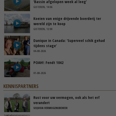
‘Bassin afgelopen week al leeg’
GISTEREN, 14:06
Koeien van enige drijvende boerderij ter
wereld zijn te koop
GISTEREN, 12:00
Danique in Canada: ‘Superveel schik gehad
tijdens stage’
04-08-2026
POAH!: Fendt 1042
01-08-2026
KENNISPARTNERS
Rust voor uw vermogen, ook als het erf
verandert
SEQUOIA VERMOGENSBEHEER