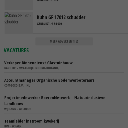
Kuhn GF 17012 schudder
GEBRUIKT, € 34.000
MEER ADVERTENTIES
VACATURES
Verkoper Binnendienst Glastuinbouw
KARO BV - ZWAAGDIJK, NOORD-HOLLAND,
Accountmanager Organische Bodemverbeteraars
COMGOED B.V. - NL
Projectmedewerker BoerenNetwerk – Natuurinclusieve
Landbouw
WIJ.LAND - ABCOUDE
Teamleider instroom kwekerij
IBN - SCHAIJK