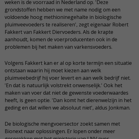
weken is de voorraad in Nederland op. 'Deze
grondstoffen hebben we met name nodig om een
voldoende hoog methioninegehalte in biologische
pluimveevoeders te realiseren', zegt eigenaar Robert
Fakkert van Fakkert Diervoeders. Als de krapte
aanhoudt, komen de voerproducenten ook in de
problemen bij het maken van varkensvoeders.
Volgens Fakkert kan er al op korte termijn een situatie
ontstaan waarin hij moet kiezen aan welk
pluimveebedrijf hij voer levert en aan welk bedrijf niet.
'En dat is natuurlijk volstrekt onwenselijk.' Ook het
maken van voer dat niet de gewenste voederwaardes
heeft, is geen optie. 'Dan komt het dierenwelzijn in het
geding en dat willen we absoluut niet', aldus Jonkman.
De biologische mengvoersector zoekt samen met
Bionext naar oplossingen. Er lopen onder meer
gesprekken met het ministerie van LNV over