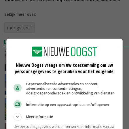
Bekijk meer over:
mengvoer
LEES OOK
Stakingen in Spanje bedreigen voerzekerheid
Nieuwe Oogst vraagt om uw toestemming om uw
18-03-2022
persoonsgegevens te gebruiken voor het volgende:
ABZ De Samenwerking en Bosgoed
Gepersonaliseerde advertenties en content,
Diervoeders gaan samen verder
advertentie- en contentmetingen,
18-01-2022
doelgroepenonderzoek en ontwikkeling van diensten
Meer klanten en voer bij AgruniekRijnvallei
Informatie op een apparaat opslaan en/of openen
07-01-2022
Meer informatie
Uw persoonsgegevens worden verwerkt en informatie van uw
De Heus breidt activiteiten in Vietnam aan