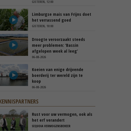
GISTEREN, 12:00
Limburgse mais van Frijns doet
het verrassend goed
GISTEREN, 10:00
Droogte veroorzaakt steeds
meer problemen: ‘Bassin
afgelopen week al leeg’
06-08-2026
Koeien van enige drijvende
boerderij ter wereld zijn te
koop
06-08-2026
KENNISPARTNERS
Rust voor uw vermogen, ook als
het erf verandert
SEQUOIA VERMOGENSBEHEER