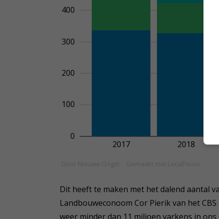
Dit heeft te maken met het dalend aantal 
Landbouweconoom Cor Pierik van het CBS b
weer minder dan 11 miljoen varkens in ons 