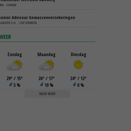
IBN - SCHAIJK
Senior Adviseur Gewassenverzekeringen
AGRIVER U.A. - ZOETERMEER
WEER
Zondag
Maandag
Dinsdag
29
°
/ 15
°
26
°
/ 17
°
24
°
/ 12
°
5 %
10 %
0 %
MEER WEER