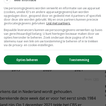
Meer informatie
Uw persoonsgegevens worden verwerkt en informatie van uw apparaat
(cookies, unieke ID's en andere apparaatgegevens) kan worden
opgeslagen door, geopend door en gedeeld met 4 partners of specifiek
door deze site worden gebruikt. Wij en onze partners kunnen precieze
geolocatiegegevens gebruiken.
Lijst met partners.
Bepaalde leveranciers kunnen uw persoonsgegevens verwerken op basis
van gerechtvaardigd belang. U kunt hiertegen bezwaar maken door uw
opties hieronder te beheren. Zoek onderaan deze pagina of in het
sitemenu naar een link om uw toestemming te beheren of in te trekken
via de privacy- en cookie-instellingen.
Opties beheren
Toestemming
varkens dat in Nederland wordt gehouden.
erekende deze week dat er voor het eerst sinds 1984
land zijn. Op 1 december 2021 telde het CBS er