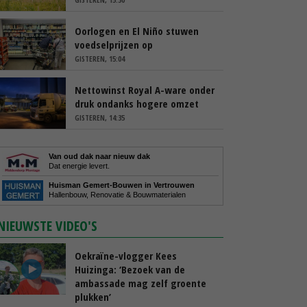
Oorlogen en El Niño stuwen
voedselprijzen op
GISTEREN, 15:04
Nettowinst Royal A-ware onder
druk ondanks hogere omzet
GISTEREN, 14:35
Van oud dak naar nieuw dak
Dat energie levert.
Huisman Gemert-Bouwen in Vertrouwen
Hallenbouw, Renovatie & Bouwmaterialen
NIEUWSTE VIDEO'S
Oekraïne-vlogger Kees
Huizinga: ‘Bezoek van de
ambassade mag zelf groente
plukken’