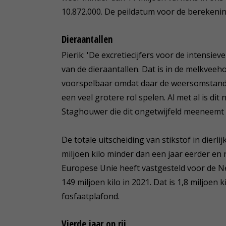
10.872.000. De peildatum voor de berekening 
Dieraantallen
Pierik: 'De excretiecijfers voor de intensiev
van de dieraantallen. Dat is in de melkveeh
voorspelbaar omdat daar de weersomstand
een veel grotere rol spelen. Al met al is d
Staghouwer die dit ongetwijfeld meeneemt al
De totale uitscheiding van stikstof in dierli
miljoen kilo minder dan een jaar eerder en 
Europese Unie heeft vastgesteld voor de N
149 miljoen kilo in 2021. Dat is 1,8 miljoen
fosfaatplafond.
Vierde jaar op rij