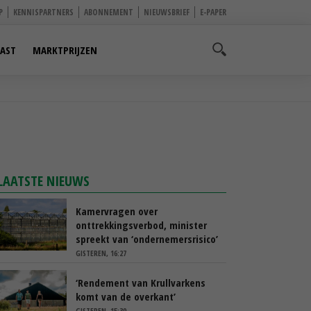
P
KENNISPARTNERS
ABONNEMENT
NIEUWSBRIEF
E-PAPER
AST
MARKTPRIJZEN
LAATSTE NIEUWS
Kamervragen over
onttrekkingsverbod, minister
spreekt van ‘ondernemersrisico’
GISTEREN, 16:27
‘Rendement van Krullvarkens
komt van de overkant’
GISTEREN, 15:30