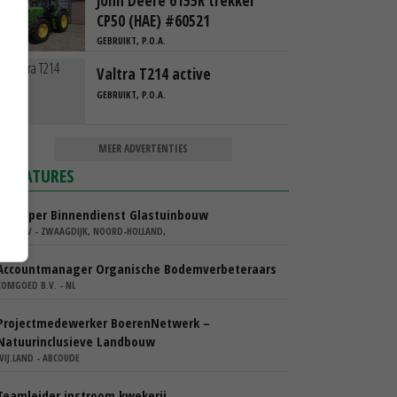
John Deere 6155R trekker
CP50 (HAE) #60521
GEBRUIKT, P.O.A.
Valtra T214 active
GEBRUIKT, P.O.A.
MEER ADVERTENTIES
VACATURES
Verkoper Binnendienst Glastuinbouw
KARO BV - ZWAAGDIJK, NOORD-HOLLAND,
Accountmanager Organische Bodemverbeteraars
COMGOED B.V. - NL
Projectmedewerker BoerenNetwerk –
Natuurinclusieve Landbouw
WIJ.LAND - ABCOUDE
Teamleider instroom kwekerij