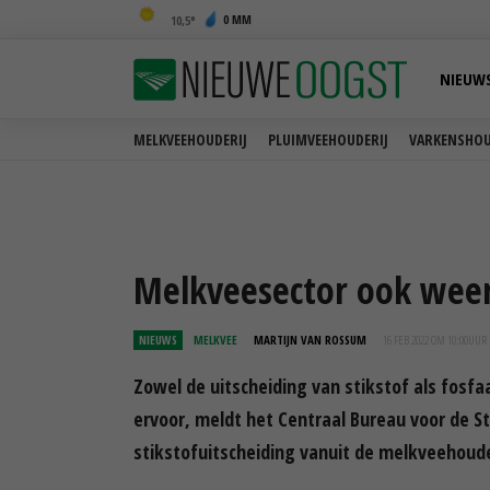
0 MM
10,5
NIEUW
MELKVEEHOUDERIJ
PLUIMVEEHOUDERIJ
VARKENSHOU
Melkveesector ook weer
NIEUWS
MELKVEE
MARTIJN VAN ROSSUM
16 FEB 2022 OM 10:00
UUR
Zowel de uitscheiding van stikstof als fosfaa
ervoor, meldt het Centraal Bureau voor de Sta
stikstofuitscheiding vanuit de melkveehoude