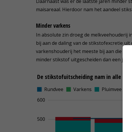
Daarnaast was er de laatste jaren minder s
maisareaal. Hierdoor nam het aandeel stikst
Minder varkens
In absolute zin droeg de melkveehouderij in
bij aan de daling van de stikstofexcretie uit 
varkenshouderij het meeste bij aan die dali
minder stikstof uitgescheiden dan een jaar e