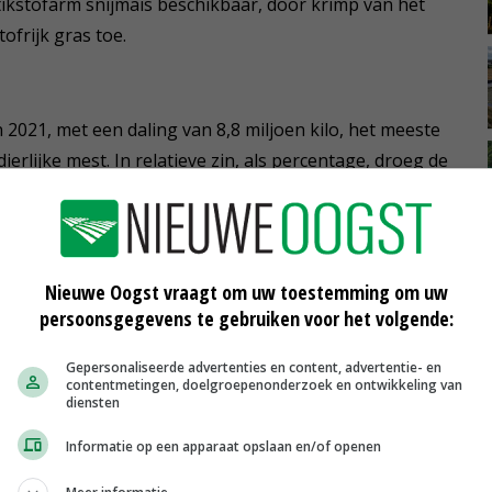
tikstofarm snijmais beschikbaar, door krimp van het
ofrijk gras toe.
 2021, met een daling van 8,8 miljoen kilo, het meeste
dierlijke mest. In relatieve zin, als percentage, droeg de
ng. Vanuit de varkenshouderij werd in 2021 4,4 procent
erder, in totaal 4 miljoen kilo minder.
Nieuwe Oogst vraagt om uw toestemming om uw
persoonsgegevens te gebruiken voor het volgende:
Gepersonaliseerde advertenties en content, advertentie- en
contentmetingen, doelgroepenonderzoek en ontwikkeling van
diensten
Informatie op een apparaat opslaan en/of openen