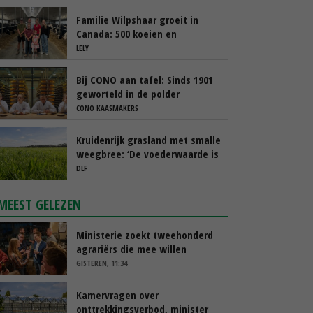
Familie Wilpshaar groeit in
Canada: 500 koeien en
robotmelken
LELY
Bij CONO aan tafel: Sinds 1901
geworteld in de polder
CONO KAASMAKERS
Kruidenrijk grasland met smalle
weegbree: ‘De voederwaarde is
vergelijkbaar met Engels
DLF
raaigras’
MEEST GELEZEN
Ministerie zoekt tweehonderd
agrariërs die mee willen
denken
GISTEREN, 11:34
Kamervragen over
onttrekkingsverbod, minister