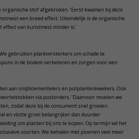
e organische stof afgebroken. 'Eerst kwamen bij deze
nstmest een breed effect. Uiteindelijk is de organische
 effect van kunstmest minder is.'
'We gebruiken plantversterkers om schade te
 spons in de bodem verbeteren en zorgen voor een
cten aan snijbloementelers en potplantenkwekers. Ook
wortelstokken via postorders. 'Daarvoor moeten we
tten, zodat deze bij de consument snel groeien.
l en vlotte groei belangrijker dan duurder
eiding om planten bij ons te kopen. Op termijn wil het
exclusieve soorten. We behalen met pioenen veel meer