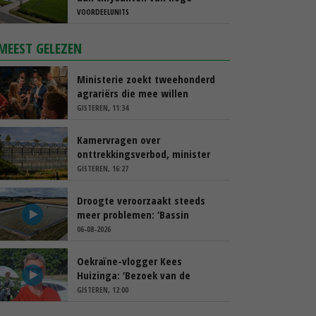
kwaliteit
VOORDEELUNITS
MEEST GELEZEN
Ministerie zoekt tweehonderd
agrariërs die mee willen
denken
GISTEREN, 11:34
Kamervragen over
onttrekkingsverbod, minister
spreekt van ‘ondernemersrisico’
GISTEREN, 16:27
Droogte veroorzaakt steeds
meer problemen: ‘Bassin
afgelopen week al leeg’
06-08-2026
Oekraïne-vlogger Kees
Huizinga: ‘Bezoek van de
ambassade mag zelf groente
GISTEREN, 12:00
plukken’