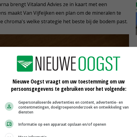
Daarna brengt Vitaland Advies ze in kaart met een
s maakt Van Vijfeijken een plan om de mineralen te
de chroma's welke strategie het beste bij de bodem past.
Nieuwe Oogst vraagt om uw toestemming om uw
persoonsgegevens te gebruiken voor het volgende:
Gepersonaliseerde advertenties en content, advertentie- en
contentmetingen, doelgroepenonderzoek en ontwikkeling van
diensten
Informatie op een apparaat opslaan en/of openen