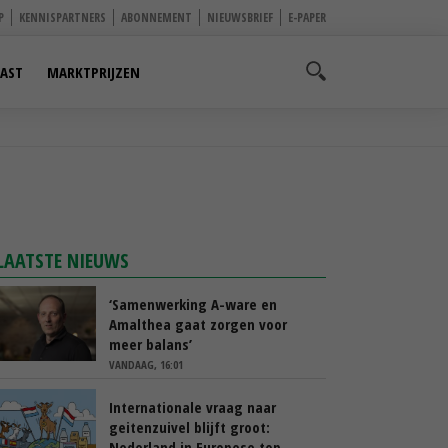
P
KENNISPARTNERS
ABONNEMENT
NIEUWSBRIEF
E-PAPER
AST
MARKTPRIJZEN
LAATSTE NIEUWS
‘Samenwerking A-ware en
Amalthea gaat zorgen voor
meer balans’
VANDAAG, 16:01
Internationale vraag naar
geitenzuivel blijft groot:
Nederland in Europese top