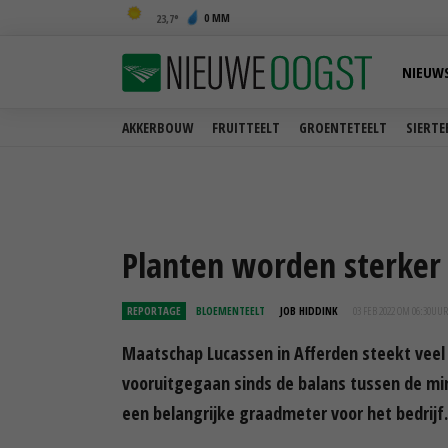
0 MM
23,7
NIEUW
AKKERBOUW
FRUITTEELT
GROENTETEELT
SIERTE
Planten worden sterker
REPORTAGE
BLOEMENTEELT
JOB HIDDINK
03 FEB 2022 OM 06:30
UUR
Maatschap Lucassen in Afferden steekt veel 
vooruitgegaan sinds de balans tussen de min
een belangrijke graadmeter voor het bedrijf.