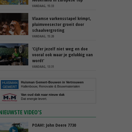
VANDAAG, 15:33
Vlaamse varkensstapel krimpt,
pluimveesector groeit door
schaalvergroting
VANDAAG, 15:20
‘Cijfer jezelf niet weg en doe
vooral ook waar je gelukkig van
wordt’
VANDAAG, 13:31
Huisman Gemert-Bouwen in Vertrouwen
Hallenbouw, Renovatie & Bouwmaterialen
Van oud dak naar nieuw dak
Dat energie levert.
NIEUWSTE VIDEO'S
POAH!: John Deere 7730