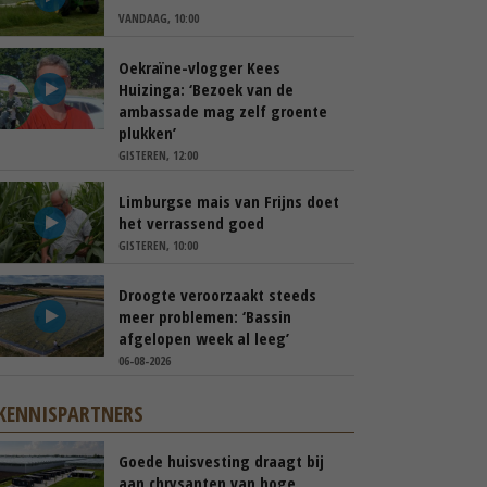
VANDAAG, 10:00
Oekraïne-vlogger Kees
Huizinga: ‘Bezoek van de
ambassade mag zelf groente
plukken’
GISTEREN, 12:00
Limburgse mais van Frijns doet
het verrassend goed
GISTEREN, 10:00
Droogte veroorzaakt steeds
meer problemen: ‘Bassin
afgelopen week al leeg’
06-08-2026
KENNISPARTNERS
Goede huisvesting draagt bij
aan chrysanten van hoge