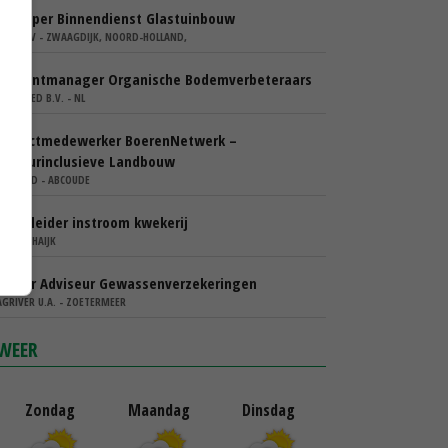
Verkoper Binnendienst Glastuinbouw
KARO BV - ZWAAGDIJK, NOORD-HOLLAND,
Accountmanager Organische Bodemverbeteraars
COMGOED B.V. - NL
Projectmedewerker BoerenNetwerk –
Natuurinclusieve Landbouw
WIJ.LAND - ABCOUDE
Teamleider instroom kwekerij
IBN - SCHAIJK
Senior Adviseur Gewassenverzekeringen
AGRIVER U.A. - ZOETERMEER
WEER
Zondag
Maandag
Dinsdag