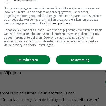
Meer informatie
Uw persoonsgegevens worden verwerkt en informatie van uw apparaat
(cookies, unieke ID's en andere apparaatgegevens) kan worden
opgeslagen door, geopend door en gedeeld met 4 partners of specifiek
door deze site worden gebruikt. Wij en onze partners kunnen precieze
geolocatiegegevens gebruiken.
Lijst met partners.
Bepaalde leveranciers kunnen uw persoonsgegevens verwerken op basis
van gerechtvaardigd belang. U kunt hiertegen bezwaar maken door uw
 Hiddink
opties hieronder te beheren. Zoek onderaan deze pagina of in het
sitemenu naar een link om uw toestemming te beheren of in te trekken
via de privacy- en cookie-instellingen.
e lossen in natronloog. De oplossing wordt op
mprocessen- en eigenschappen zichtbaar worden. 'Je
Opties beheren
Toestemming
chtelijk en je kunt bepalen welke meststoffen het meest
n Vijfeijken.
ot is en een lichte kleur laat zien, is het
'De radiaallijnen geven de biologische activiteiten weer.'