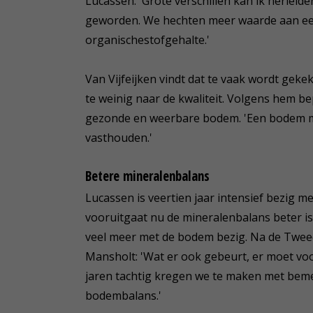
Lucassen: 'Grote verschillen kan ik herleid
geworden. We hechten meer waarde aan e
organischestofgehalte.'
Van Vijfeijken vindt dat te vaak wordt gek
te weinig naar de kwaliteit. Volgens hem bep
gezonde en weerbare bodem. 'Een bodem m
vasthouden.'
Betere mineralenbalans
Lucassen is veertien jaar intensief bezig m
vooruitgaat nu de mineralenbalans beter is
veel meer met de bodem bezig. Na de Twee
Mansholt: 'Wat er ook gebeurt, er moet voo
jaren tachtig kregen we te maken met be
bodembalans.'