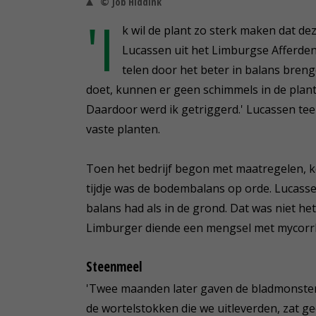
© Job Hiddink
'I
k wil de plant zo sterk maken dat de
Lucassen uit het Limburgse Afferden.
telen door het beter in balans breng
doet, kunnen er geen schimmels in de plant
Daardoor werd ik getriggerd.' Lucassen tee
vaste planten.
Toen het bedrijf begon met maatregelen, k
tijdje was de bodembalans op orde. Lucass
balans had als in de grond. Dat was niet he
Limburger diende een mengsel met mycorrhi
Steenmeel
'Twee maanden later gaven de bladmonster
de wortelstokken die we uitleverden, zat ge