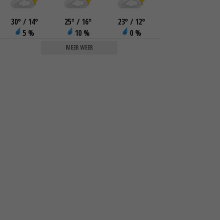
30
°
/ 14
°
25
°
/ 16
°
23
°
/ 12
°
5 %
10 %
0 %
MEER WEER