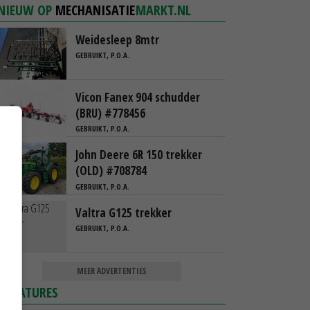
NIEUW OP
MECHANISATIE
MARKT.NL
Weidesleep 8mtr
GEBRUIKT, P.O.A.
Vicon Fanex 904 schudder
(BRU) #778456
GEBRUIKT, P.O.A.
John Deere 6R 150 trekker
(OLD) #708784
GEBRUIKT, P.O.A.
Valtra G125 trekker
GEBRUIKT, P.O.A.
MEER ADVERTENTIES
VACATURES