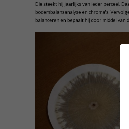
Die steekt hij jaarlijks van ieder perceel. 
bodembalansanalyse en chroma's. Vervolgen
balanceren en bepaalt hij door middel van 