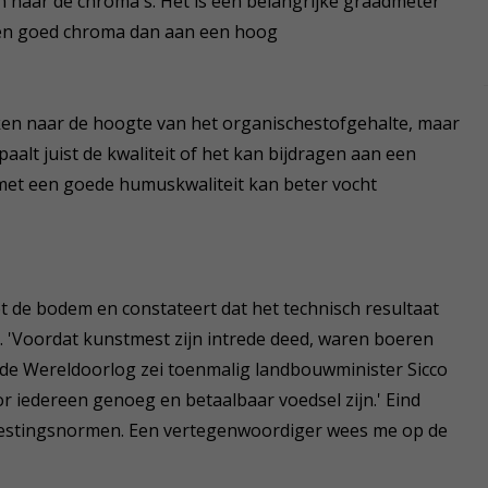
en naar de chroma's. Het is een belangrijke graadmeter
en goed chroma dan aan een hoog
eken naar de hoogte van het organischestofgehalte, maar
aalt juist de kwaliteit of het kan bijdragen aan een
et een goede humuskwaliteit kan beter vocht
et de bodem en constateert dat het technisch resultaat
. 'Voordat kunstmest zijn intrede deed, waren boeren
de Wereldoorlog zei toenmalig landbouwminister Sicco
r iedereen genoeg en betaalbaar voedsel zijn.' Eind
mestingsnormen. Een vertegenwoordiger wees me op de