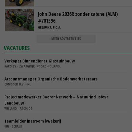
John Deere 2026R zonder cabine (ALM)
#701596
GEBRUIKT, P.O.A.
MEER ADVERTENTIES
VACATURES
Verkoper Binnendienst Glastuinbouw
KARO BV - ZWAAGDIJK, NOORD-HOLLAND,
Accountmanager Organische Bodemverbeteraars
COMGOED B.V. - NL
Projectmedewerker BoerenNetwerk – Natuurinclusieve
Landbouw
WIJ.LAND - ABCOUDE
Teamleider instroom kwekerij
IBN - SCHAIJK