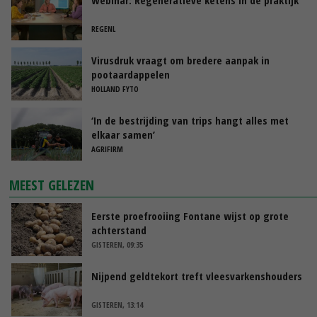
REGENL
Virusdruk vraagt om bredere aanpak in
pootaardappelen
HOLLAND FYTO
‘In de bestrijding van trips hangt alles met
elkaar samen’
AGRIFIRM
MEEST GELEZEN
Eerste proefrooiing Fontane wijst op grote
achterstand
GISTEREN, 09:35
Nijpend geldtekort treft vleesvarkenshouders
GISTEREN, 13:14