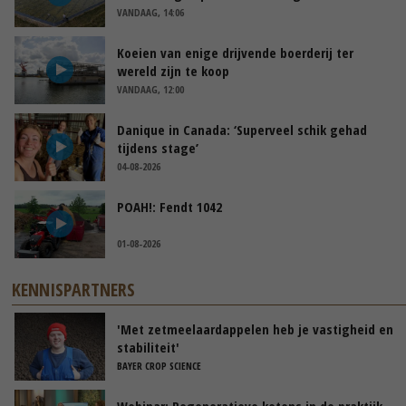
VANDAAG, 14:06
Koeien van enige drijvende boerderij ter
wereld zijn te koop
VANDAAG, 12:00
Danique in Canada: ‘Superveel schik gehad
tijdens stage’
04-08-2026
POAH!: Fendt 1042
01-08-2026
KENNISPARTNERS
'Met zetmeelaardappelen heb je vastigheid en
stabiliteit'
BAYER CROP SCIENCE
Webinar: Regeneratieve ketens in de praktijk