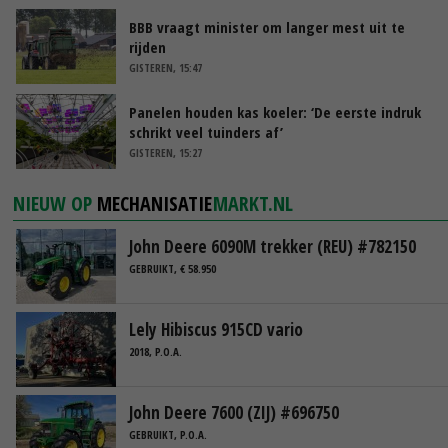
BBB vraagt minister om langer mest uit te
rijden
GISTEREN, 15:47
Panelen houden kas koeler: ‘De eerste indruk
schrikt veel tuinders af’
GISTEREN, 15:27
NIEUW OP
MECHANISATIE
MARKT.NL
John Deere 6090M trekker (REU) #782150
GEBRUIKT, € 58.950
Lely Hibiscus 915CD vario
2018, P.O.A.
John Deere 7600 (ZIJ) #696750
GEBRUIKT, P.O.A.