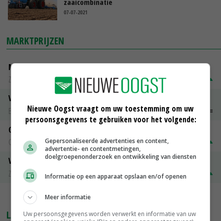
zaaicombinatie
07-07-2021
MARKTPRIJZEN
Magere melkpoeder
Zuivel NL
€ 269,00
€ 7,00
Vleeskuikens 2001-2600 gr
Nieuwe Oogst vraagt om uw toestemming om uw
Barneveld
€ 1,09
~
€ 1,11
persoonsgegevens te gebruiken voor het volgende:
Gerst
Gepersonaliseerde advertenties en content,
Groningen
€ 197,00
€ 2,00
advertentie- en contentmetingen,
doelgroepenonderzoek en ontwikkeling van diensten
Volle melkpoeder
Zuivel NL
€ 345,00
€ 20,00
Informatie op een apparaat opslaan en/of openen
MEER MARKTPRIJZEN
Meer informatie
LAATSTE NIEUWS
Uw persoonsgegevens worden verwerkt en informatie van uw