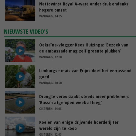
Nettowinst Royal A-ware onder druk ondanks
hogere omzet
VANDAAG, 14:35
NIEUWSTE VIDEO'S
Oekraïne-vlogger Kees Huizinga: ‘Bezoek van
de ambassade mag zelf groente plukken’
VANDAAG, 12:00
Limburgse mais van Frijns doet het verrassend
goed
VANDAAG, 10:00
Droogte veroorzaakt steeds meer problemen:
‘Bassin afgelopen week al leeg’
GISTEREN, 14:06
Koeien van enige drijvende boerderij ter
wereld zijn te koop
GISTEREN, 12:00