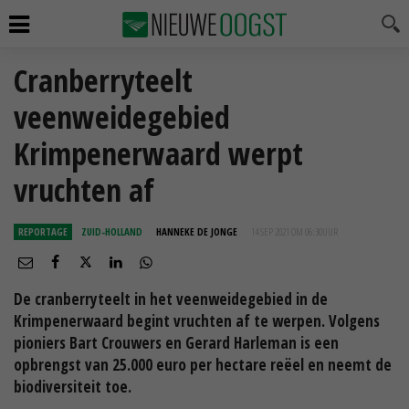
Cranberryteelt
veenweidegebied
Krimpenerwaard werpt
vruchten af
REPORTAGE
ZUID-HOLLAND
HANNEKE DE JONGE
14 SEP 2021 OM 06:30
UUR
De cranberryteelt in het veenweidegebied in de
Krimpenerwaard begint vruchten af te werpen. Volgens
pioniers Bart Crouwers en Gerard Harleman is een
opbrengst van 25.000 euro per hectare reëel en neemt de
biodiversiteit toe.