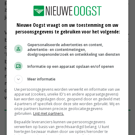
per hectare. 'Een prijs van 5 tot 8 euro per kilo is reëel',
zegt Crouwers. 'Dat betekent dat 1 hectare uiteindelijk
jaarlijks zo'n 25.000 euro opbrengt.'
Nieuwe Oogst vraagt om uw toestemming om uw
persoonsgegevens te gebruiken voor het volgende:
Volgens de ondernemers vraagt de teelt niet veel werk,
behalve op twee piekmomenten in het voorjaar om het
Gepersonaliseerde advertenties en content,
onkruid te verwijderen en in het najaar bij de oogst.
advertentie- en contentmetingen,
'Het lijkt ons leuk als er in de Krimpenerwaard meer
doelgroepenonderzoek en ontwikkeling van diensten
boeren beginnen met cranberryteelt', zegt Harleman.
Informatie op een apparaat opslaan en/of openen
Hij kan zich voorstellen dat veehouders dat als
neventak gaan doen door er 1 of 2 hectare voor vrij te
Meer informatie
maken. 'De spoedcursus omgaan met teleurstellingen
Uw persoonsgegevens worden verwerkt en informatie van uw
die wij hebben gehad, hoeven zij niet meer te volgen,
apparaat (cookies, unieke ID's en andere apparaatgegevens)
want wij willen onze ervaringen graag delen.'
kan worden opgeslagen door, geopend door en gedeeld met
4 partners of specifiek door deze site worden gebruikt. Wij en
onze partners kunnen precieze geolocatiegegevens
gebruiken.
Lijst met partners.
Belangstelling voor verse cranberry's
Bepaalde leveranciers kunnen uw persoonsgegevens
Voor verse cranberry's, die oogstrijp zijn tussen
verwerken op basis van gerechtvaardigd belang. U kunt
hiertegen bezwaar maken door uw opties hieronder te
half september en eind oktober, is in Nederland