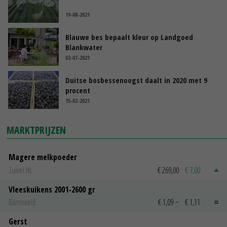
19-08-2021
Blauwe bes bepaalt kleur op Landgoed
Blankwater
02-07-2021
Duitse bosbessenoogst daalt in 2020 met 9
procent
15-02-2021
MARKTPRIJZEN
Magere melkpoeder
Zuivel NL
€ 269,00
€ 7,00
Vleeskuikens 2001-2600 gr
Barneveld
€ 1,09
~
€ 1,11
Gerst