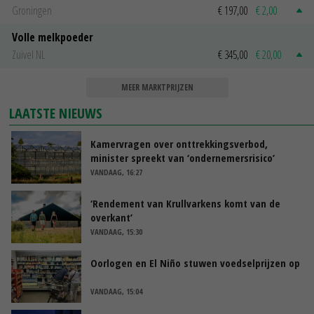
Groningen
€ 197,00
€ 2,00
Volle melkpoeder
Zuivel NL
€ 345,00
€ 20,00
MEER MARKTPRIJZEN
LAATSTE NIEUWS
Kamervragen over onttrekkingsverbod,
minister spreekt van ‘ondernemersrisico’
VANDAAG, 16:27
‘Rendement van Krullvarkens komt van de
overkant’
VANDAAG, 15:30
Oorlogen en El Niño stuwen voedselprijzen op
VANDAAG, 15:04