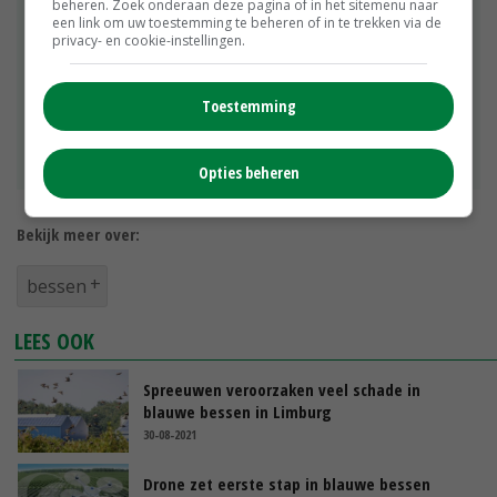
beheren. Zoek onderaan deze pagina of in het sitemenu naar
veel belangstelling, omdat de meeste bessen nu
een link om uw toestemming te beheren of in te trekken via de
privacy- en cookie-instellingen.
ingevroren uit de Verenigde Staten en Canada
komen en minder van kwaliteit zijn. The Cranberry
Company levert zijn cranberry's aan een groot
Toestemming
inkoopbedrijf in biologische groente en fruit en
aan groentewinkels in Schoonhoven, Voorburg,
Maartensdijk en Drunen.
Opties beheren
Bekijk meer over:
bessen
LEES OOK
Spreeuwen veroorzaken veel schade in
blauwe bessen in Limburg
30-08-2021
Drone zet eerste stap in blauwe bessen