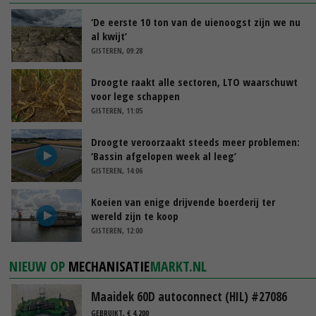
‘De eerste 10 ton van de uienoogst zijn we nu
al kwijt’
GISTEREN, 09:28
Droogte raakt alle sectoren, LTO waarschuwt
voor lege schappen
GISTEREN, 11:05
Droogte veroorzaakt steeds meer problemen:
‘Bassin afgelopen week al leeg’
GISTEREN, 14:06
Koeien van enige drijvende boerderij ter
wereld zijn te koop
GISTEREN, 12:00
NIEUW OP
MECHANISATIE
MARKT.NL
Maaidek 60D autoconnect (HIL) #27086
GEBRUIKT, € 4.200