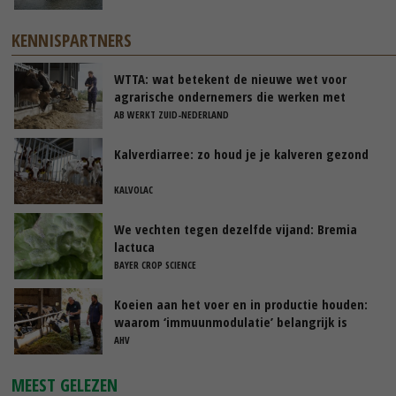
KENNISPARTNERS
WTTA: wat betekent de nieuwe wet voor
agrarische ondernemers die werken met
uitzendkrachten?
AB WERKT ZUID-NEDERLAND
Kalverdiarree: zo houd je je kalveren gezond
KALVOLAC
We vechten tegen dezelfde vijand: Bremia
lactuca
BAYER CROP SCIENCE
Koeien aan het voer en in productie houden:
waarom ‘immuunmodulatie’ belangrijk is
tijdens de transitieperiode
AHV
MEEST GELEZEN