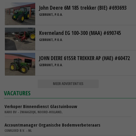
John Deere 6M 185 trekker (BIE) #693693
GEBRUIKT, P.O.A.
Kverneland EG 100-300 (MAA) #690745
GEBRUIKT, P.O.A.
JOHN DEERE 6155R TREKKER AP (HAE) #60472
GEBRUIKT, P.O.A.
MEER ADVERTENTIES
VACATURES
Verkoper Binnendienst Glastuinbouw
KARO BV - ZWAAGDIJK, NOORD-HOLLAND,
Accountmanager Organische Bodemverbeteraars
COMGOED B.V. - NL