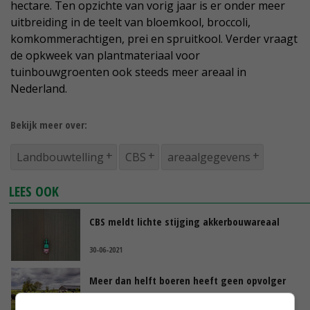
hectare. Ten opzichte van vorig jaar is er onder meer
uitbreiding in de teelt van bloemkool, broccoli,
komkommerachtigen, prei en spruitkool. Verder vraagt
de opkweek van plantmateriaal voor
tuinbouwgroenten ook steeds meer areaal in
Nederland.
Bekijk meer over:
Landbouwtelling
CBS
areaalgegevens
LEES OOK
CBS meldt lichte stijging akkerbouwareaal
30-06-2021
Meer dan helft boeren heeft geen opvolger
13-01-2021