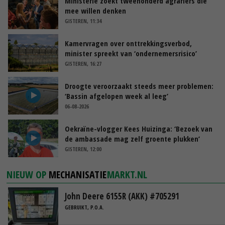
Ministerie zoekt tweehonderd agrariërs die
mee willen denken
GISTEREN, 11:34
Kamervragen over onttrekkingsverbod,
minister spreekt van ‘ondernemersrisico’
GISTEREN, 16:27
Droogte veroorzaakt steeds meer problemen:
‘Bassin afgelopen week al leeg’
06-08-2026
Oekraïne-vlogger Kees Huizinga: ‘Bezoek van
de ambassade mag zelf groente plukken’
GISTEREN, 12:00
NIEUW OP
MECHANISATIE
MARKT.NL
John Deere 6155R (AKK) #705291
GEBRUIKT, P.O.A.