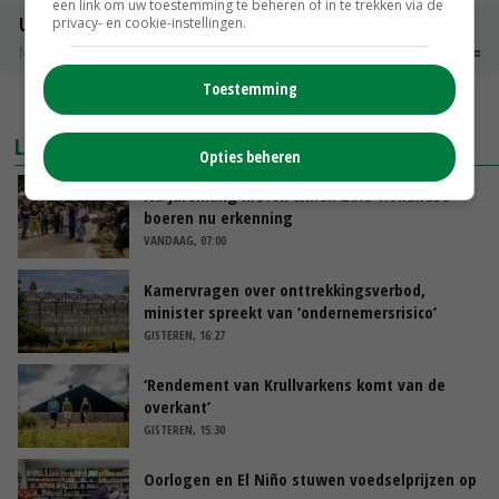
een link om uw toestemming te beheren of in te trekken via de
Uien Middenmeer Geel 30-60% grof
privacy- en cookie-instellingen.
Noteringen
€ 0,00
~
€ 0,00
Toestemming
MEER MARKTPRIJZEN
LAATSTE NIEUWS
Opties beheren
Na jarenlang meten willen Zuid-Hollandse
boeren nu erkenning
VANDAAG, 07:00
Kamervragen over onttrekkingsverbod,
minister spreekt van ‘ondernemersrisico’
GISTEREN, 16:27
‘Rendement van Krullvarkens komt van de
overkant’
GISTEREN, 15:30
Oorlogen en El Niño stuwen voedselprijzen op