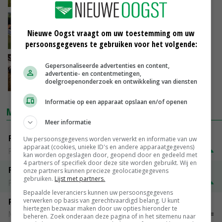
Boer steeds vaker energieproducent
Nieuwe Oogst vraagt om uw toestemming om uw
11-12-2020
persoonsgegevens te gebruiken voor het volgende:
Herstel melkveehouders noorden beter dan
Gepersonaliseerde advertenties en content,
zuiden
advertentie- en contentmetingen,
doelgroepenonderzoek en ontwikkeling van diensten
30-11-2019
Informatie op een apparaat opslaan en/of openen
MARKTPRIJZEN
Meer informatie
Fontane
Uw persoonsgegevens worden verwerkt en informatie van uw
apparaat (cookies, unieke ID's en andere apparaatgegevens)
PotatoNL
€ 15,00
~
€ 23,00
kan worden opgeslagen door, geopend door en gedeeld met
4 partners of specifiek door deze site worden gebruikt. Wij en
Fritesgeschikt NL Du Be
onze partners kunnen precieze geolocatiegegevens
gebruiken.
Lijst met partners.
PotatoNL
€ 15,00
~
€ 23,00
Bepaalde leveranciers kunnen uw persoonsgegevens
Peen
verwerken op basis van gerechtvaardigd belang. U kunt
hiertegen bezwaar maken door uw opties hieronder te
Noteringen
€ 26,00
~
€ 33,00
beheren. Zoek onderaan deze pagina of in het sitemenu naar