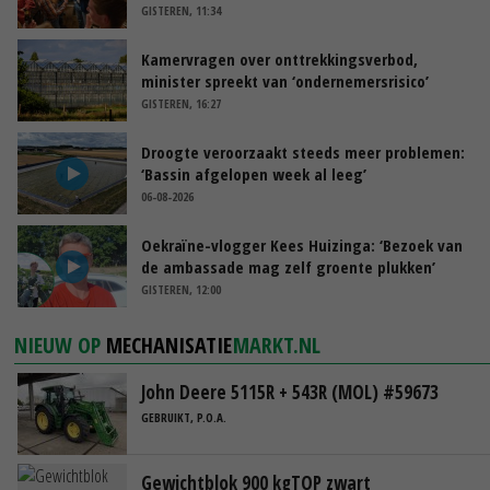
GISTEREN, 11:34
Kamervragen over onttrekkingsverbod,
minister spreekt van ‘ondernemersrisico’
GISTEREN, 16:27
Droogte veroorzaakt steeds meer problemen:
‘Bassin afgelopen week al leeg’
06-08-2026
Oekraïne-vlogger Kees Huizinga: ‘Bezoek van
de ambassade mag zelf groente plukken’
GISTEREN, 12:00
NIEUW OP
MECHANISATIE
MARKT.NL
John Deere 5115R + 543R (MOL) #59673
GEBRUIKT, P.O.A.
Gewichtblok 900 kgTOP zwart