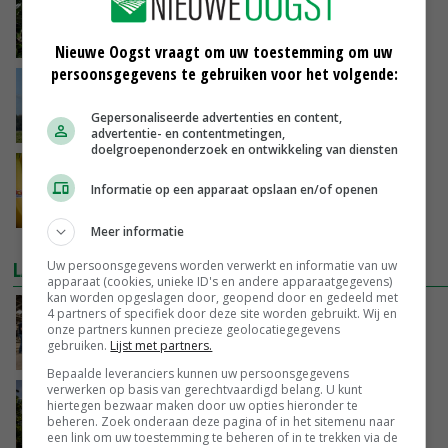
Fooditive verwerkt appel- en perenafval tot
zoetstof
20-04-2021
Nieuwe Oogst vraagt om uw toestemming om uw
persoonsgegevens te gebruiken voor het volgende:
'Smart potato' moet verspilling tegengaan
Gepersonaliseerde advertenties en content,
20-04-2021
advertentie- en contentmetingen,
doelgroepenonderzoek en ontwikkeling van diensten
Directeur: 'Innovatiekracht lokt Dole naar
Informatie op een apparaat opslaan en/of openen
Nederland'
09-04-2021
Meer informatie
LAATSTE NIEUWS
Uw persoonsgegevens worden verwerkt en informatie van uw
apparaat (cookies, unieke ID's en andere apparaatgegevens)
kan worden opgeslagen door, geopend door en gedeeld met
Na jarenlang meten willen Zuid-Hollandse
4 partners of specifiek door deze site worden gebruikt. Wij en
onze partners kunnen precieze geolocatiegegevens
boeren nu erkenning
gebruiken.
Lijst met partners.
VANDAAG, 07:00
Bepaalde leveranciers kunnen uw persoonsgegevens
verwerken op basis van gerechtvaardigd belang. U kunt
Kamervragen over onttrekkingsverbod,
hiertegen bezwaar maken door uw opties hieronder te
minister spreekt van ‘ondernemersrisico’
beheren. Zoek onderaan deze pagina of in het sitemenu naar
een link om uw toestemming te beheren of in te trekken via de
GISTEREN, 16:27