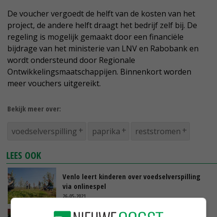
De voucher vergoedt de helft van de kosten van het
project, de andere helft draagt het bedrijf zelf bij. De
regeling is mogelijk gemaakt door een financiële
bijdrage van het ministerie van LNV en Rabobank en
wordt ondersteund door Regionale
Ontwikkelingsmaatschappijen. Binnenkort worden
meer vouchers uitgereikt.
Bekijk meer over:
voedselverspilling
paprika
reststromen
LEES OOK
Venlo leert kinderen over voedselverspilling
via onlinespel
26-05-2021