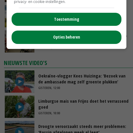
privacy- en cookie-instellingen.
‘Rendement van Krullvarkens komt van de
overkant’
Toestemming
GISTEREN, 15:30
Oorlogen en El Niño stuwen voedselprijzen op
Opties beheren
GISTEREN, 15:04
NIEUWSTE VIDEO'S
Oekraïne-vlogger Kees Huizinga: ‘Bezoek van
de ambassade mag zelf groente plukken’
GISTEREN, 12:00
Limburgse mais van Frijns doet het verrassend
goed
GISTEREN, 10:00
Droogte veroorzaakt steeds meer problemen:
‘Bassin afgelopen week al leeg’