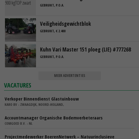
GEBRUIKT, P.O.A.
Veiligheidsgewichtblok
GEBRUIKT, € 2.400
Kuhn Vari Master 151 ploeg (LIE) #777268
GEBRUIKT, P.O.A.
MEER ADVERTENTIES
VACATURES
Verkoper Binnendienst Glastuinbouw
KARO BV - ZWAAGDIJK, NOORD-HOLLAND,
Accountmanager Organische Bodemverbeteraars
COMGOED B.V. - NL
Projectmedewerker BoerenNetwerk – Natuurinclusieve