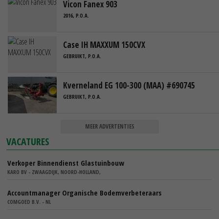
Vicon Fanex 903
2016, P.O.A.
Case IH MAXXUM 150CVX
GEBRUIKT, P.O.A.
Kverneland EG 100-300 (MAA) #690745
GEBRUIKT, P.O.A.
MEER ADVERTENTIES
VACATURES
Verkoper Binnendienst Glastuinbouw
KARO BV - ZWAAGDIJK, NOORD-HOLLAND,
Accountmanager Organische Bodemverbeteraars
COMGOED B.V. - NL