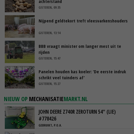
achterstand
GISTEREN, 09:35
Nijpend geldtekort treft vleesvarkenshouders
GISTEREN, 13:14
BBB vraagt minister om langer mest uit te
rijden
GISTEREN, 15:47
Panelen houden kas koeler: ‘De eerste indruk
schrikt veel tuinders af’
GISTEREN, 15:27
NIEUW OP
MECHANISATIE
MARKT.NL
JOHN DEERE Z740R ZEROTURN 54" (LIE)
#778426
GEBRUIKT, P.O.A.