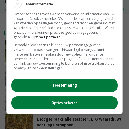
Volle melkpoeder
Meer informatie
Zuivel NL
€ 345,00
€ 20,00
Uw persoonsgegevens worden verwerkt en informatie van uw
apparaat (cookies, unieke ID's en andere apparaatgegevens)
MEER MARKTPRIJZEN
kan worden opgeslagen door, geopend door en gedeeld met
4 partners of specifiek door deze site worden gebruikt. Wij en
LAATSTE NIEUWS
onze partners kunnen precieze geolocatiegegevens
gebruiken.
Lijst met partners.
Onderzoek: rantsoen van invloed op
Bepaalde leveranciers kunnen uw persoonsgegevens
verwerken op basis van gerechtvaardigd belang. U kunt
wateropname koe
hiertegen bezwaar maken door uw opties hieronder te
VANDAAG, 12:37
beheren. Zoek onderaan deze pagina of in het sitemenu naar
een link om uw toestemming te beheren of in te trekken via de
privacy- en cookie-instellingen.
ForFarmers profiteert van eerdere logistieke
investeringen bij droogte
VANDAAG, 12:02
Toestemming
Koeien van enige drijvende boerderij ter
wereld zijn te koop
Opties beheren
VANDAAG, 12:00
Droogte raakt alle sectoren, LTO waarschuwt
voor lege schappen