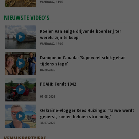
VANDAAG, 11:05
NIEUWSTE VIDEO'S
Koeien van enige drijvende boerderij ter
wereld zijn te koop
VANDAAG, 12:00
Danique in Canada: ‘Superveel schik gehad
tijdens stage’
04-08-2026
POAH!: Fendt 1042
01-08-2026
Oekraïne-vlogger Kees Huizinga: ‘Tarwe wordt
geperst, koeien hebben stro nodig’
31-07-2026
KENNISPARTNERS