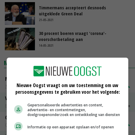
Timmermans accepteert desnoods
uitgeklede Green Deal
21-05-2021
30 procent boeren vraagt 'corona'-
voorschotbetaling aan
14-05-2021
MARKTPRIJZEN
Magere melkpoeder
Nieuwe Oogst vraagt om uw toestemming om uw
Zuivel NL
€ 269,00
€ 7,00
persoonsgegevens te gebruiken voor het volgende:
Vleeskuikens 2001-2600 gr
Gepersonaliseerde advertenties en content,
Barneveld
€ 1,09
~
€ 1,11
advertentie- en contentmetingen,
doelgroepenonderzoek en ontwikkeling van diensten
Gerst
Groningen
€ 197,00
€ 2,00
Informatie op een apparaat opslaan en/of openen