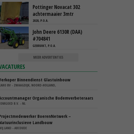
Pottinger Novacat 302
achtermaaier 3mtr
2020, P.O.A.
John Deere 6130R (DAA)
#704841
GEBRUIKT, P.O.A.
MEER ADVERTENTIES
VACATURES
Verkoper Binnendienst Glastuinbouw
KARO BV - ZWAAGDIJK, NOORD-HOLLAND,
Accountmanager Organische Bodemverbeteraars
COMGOED B.V. - NL
Projectmedewerker BoerenNetwerk –
Natuurinclusieve Landbouw
WIJ.LAND - ABCOUDE