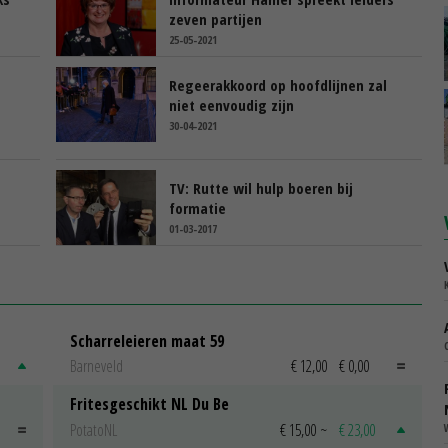
zeven partijen
25-05-2021
Regeerakkoord op hoofdlijnen zal
niet eenvoudig zijn
30-04-2021
TV: Rutte wil hulp boeren bij
formatie
01-03-2017
Scharreleieren maat 59
Barneveld
€ 12,00
€ 0,00
Fritesgeschikt NL Du Be
PotatoNL
€ 15,00
~
€ 23,00