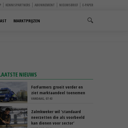
P
KENNISPARTNERS
ABONNEMENT
NIEUWSBRIEF
E-PAPER
AST
MARKTPRIJZEN
LAATSTE NIEUWS
ForFarmers groeit verder en
ziet marktaandeel toenemen
VANDAAG, 07:43
Zalmkweker wil ‘standaard
neerzetten die als voorbeeld
kan dienen voor sector’