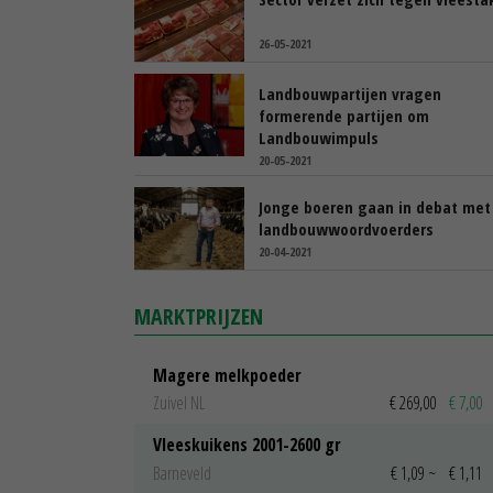
26-05-2021
Landbouwpartijen vragen
formerende partijen om
Landbouwimpuls
20-05-2021
Jonge boeren gaan in debat met
landbouwwoordvoerders
20-04-2021
MARKTPRIJZEN
Magere melkpoeder
Zuivel NL
€ 269,00
€ 7,00
Vleeskuikens 2001-2600 gr
Barneveld
€ 1,09
~
€ 1,11