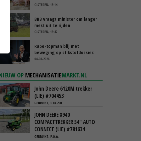
GISTEREN, 13:14
BBB vraagt minister om langer
mest uit te rijden
GISTEREN, 15:47
Rabo-topman blij met
beweging op stikstofdossier:
‘Verdienmodel van boeren blijft
04-08-2026
cruciaal’
NIEUW OP
MECHANISATIE
MARKT.NL
John Deere 6120M trekker
(LIE) #704453
GEBRUIKT, € 84.250
JOHN DEERE X940
COMPACTTREKKER 54" AUTO
CONNECT (LIE) #781634
GEBRUIKT, P.O.A.