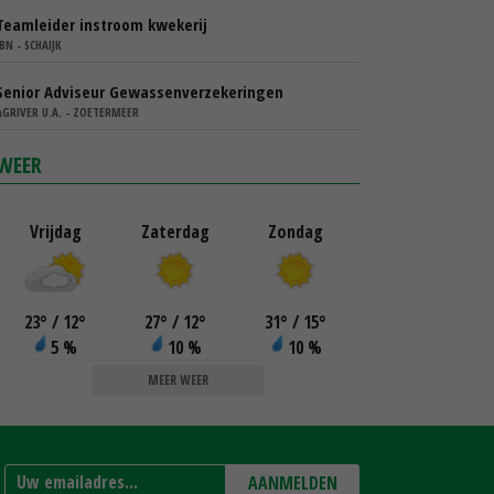
Teamleider instroom kwekerij
IBN - SCHAIJK
Senior Adviseur Gewassenverzekeringen
AGRIVER U.A. - ZOETERMEER
WEER
Vrijdag
Zaterdag
Zondag
23
°
/ 12
°
27
°
/ 12
°
31
°
/ 15
°
5 %
10 %
10 %
MEER WEER
AANMELDEN