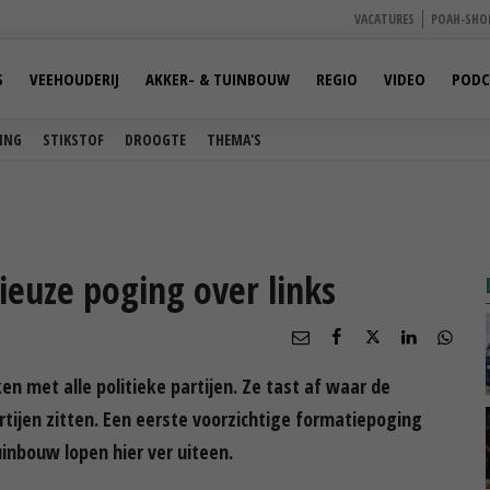
VACATURES
POAH-SHO
S
VEEHOUDERIJ
AKKER- & TUINBOUW
REGIO
VIDEO
PODC
ING
STIKSTOF
DROOGTE
THEMA'S
euze poging over links
 met alle politieke partijen. Ze tast af waar de
tijen zitten. Een eerste voorzichtige formatiepoging
uinbouw lopen hier ver uiteen.