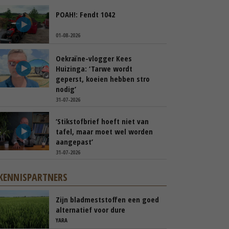
POAH!: Fendt 1042
01-08-2026
Oekraïne-vlogger Kees
Huizinga: ‘Tarwe wordt
geperst, koeien hebben stro
nodig’
31-07-2026
‘Stikstofbrief hoeft niet van
tafel, maar moet wel worden
aangepast’
31-07-2026
KENNISPARTNERS
Zijn bladmeststoffen een goed
alternatief voor dure
kunstmest?
YARA