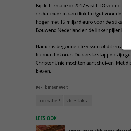
Bij de formatie in 2017 wist LTO voor de la
onder meer in een flink budget voor de uitk
hoger met 15 miljard euro voor de stikstofa
Bouwend Nederland en de linker pijler Na
Hamer is begonnen te vissen of dit en and
kunnen bekoren. De eerste stappen zijn ge
ChristenUnie mochten aanschuiven. Met die 
kiezen.
Bekijk meer over:
formatie
vleestaks
LEES OOK
Sector verzet zich tegen vleesta