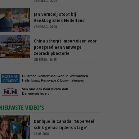
VANDAAG, 06:21
Jan Vernooij stopt bij
Vee&Logistiek Nederland
VANDAAG, 06:00
China scherpt importeisen voor
pootgoed aan vanwege
zebrachipbacterie
GISTEREN, 16:25
Huisman Gemert-Bouwen in Vertrouwen
Hallenbouw, Renovatie & Bouwmaterialen
Van oud dak naar nieuw dak
Dat energie levert.
NIEUWSTE VIDEO'S
Danique in Canada: ‘Superveel
schik gehad tijdens stage’
04-08-2026