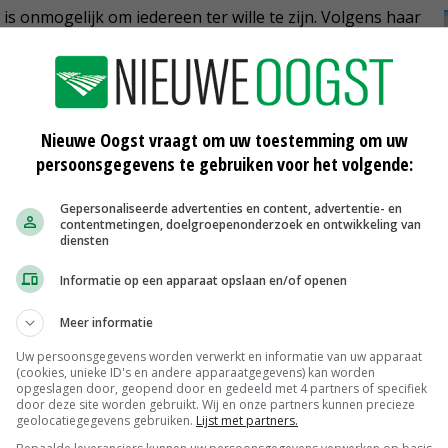
s onmogelijk om iedereen ter wille te zijn. Volgens haar
tten voor een 'duurzame economie', een 'inclusieve
in een stuk dat ze schreef op basis van de eerder door
esprekken.
Nieuwe Oogst vraagt om uw toestemming om uw
en uitgevoerd, loopt uiteen. Neem de verduurzaming
persoonsgegevens te gebruiken voor het volgende:
 krimp, zien meer gematigde partijen kansen in
Gepersonaliseerde advertenties en content, advertentie- en
contentmetingen, doelgroepenonderzoek en ontwikkeling van
diensten
Informatie op een apparaat opslaan en/of openen
een nieuw kabinet (nog steeds) in handen zijn van VVD en
Meer informatie
 zij een 'zo progressief mogelijk' kabinet wil, met VVD,
tte ziet een coalitie met beide linkse partijen niet
Uw persoonsgegevens worden verwerkt en informatie van uw apparaat
(cookies, unieke ID's en andere apparaatgegevens) kan worden
 Een kabinet over rechts lijkt vrijwel uitgesloten. De
opgeslagen door, geopend door en gedeeld met 4 partners of specifiek
door deze site worden gebruikt. Wij en onze partners kunnen precieze
e zien.
geolocatiegegevens gebruiken.
Lijst met partners.