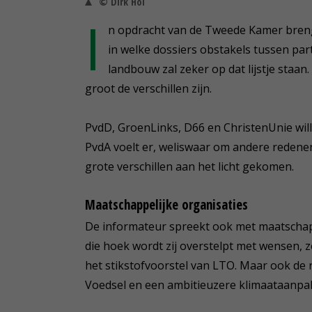
© Dirk Hol
I
n opdracht van de Tweede Kamer brengt
in welke dossiers obstakels tussen p
landbouw zal zeker op dat lijstje staan.
groot de verschillen zijn.
PvdD, GroenLinks, D66 en ChristenUnie wille
PvdA voelt er, weliswaar om andere redenen,
grote verschillen aan het licht gekomen.
Maatschappelijke organisaties
De informateur spreekt ook met maatschapp
die hoek wordt zij overstelpt met wensen, z
het stikstofvoorstel van LTO. Maar ook de ro
Voedsel en een ambitieuzere klimaataanpa