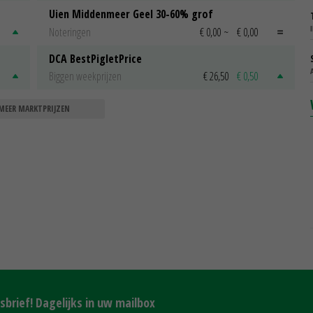
Uien Middenmeer Geel 30-60% grof
Noteringen
€ 0,00
~
€ 0,00
DCA BestPigletPrice
Biggen weekprijzen
€ 26,50
€ 0,50
MEER MARKTPRIJZEN
brief! Dagelijks in uw mailbox