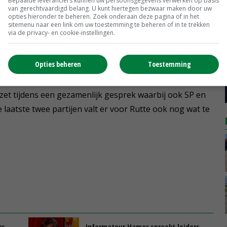
Bepaalde leveranciers kunnen uw persoonsgegevens verwerken op basis
van gerechtvaardigd belang. U kunt hiertegen bezwaar maken door uw
nd- en tuinbouw veel binnen te halen. Dat resulteerde
opties hieronder te beheren. Zoek onderaan deze pagina of in het
oop van varkenshouders. Deze keer ligt de inzet flink
sitemenu naar een link om uw toestemming te beheren of in te trekken
via de privacy- en cookie-instellingen.
anpak. Het voorstel steunt ook op de rechter pijler
tuur & Milieu en Natuurmonumenten.
Opties beheren
Toestemming
ere wensenlijstjes VVD, D66, CDA, PvdA en GroenLinks
zet tijdens een gezamenlijk gesprek waarbij ook SP en
laatste twee partijen valt er voor Rutte ook nog wat te
ks
Informateur Hamer spreekt leiders