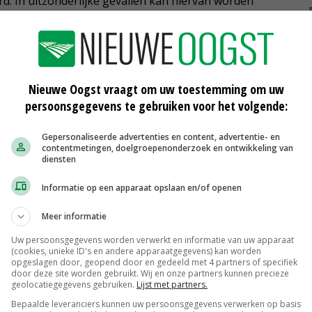
rd. In uitzonderlijke gevallen kan hiervan worden
gskwaliteit op een andere wijze kan worden
ders: intrekking van niet-gebruikte milieu- en
Nieuwe Oogst vraagt om uw toestemming om uw
t aannemen van dit amendement kent een
persoonsgegevens te gebruiken voor het volgende:
ng voor het intrekken van niet-gebruikte verleende
mgevingsprogramma lucht.
Gepersonaliseerde advertenties en content, advertentie- en
contentmetingen, doelgroepenonderzoek en ontwikkeling van
diensten
Informatie op een apparaat opslaan en/of openen
p de ontwerpvisie. Hierover heeft de LLTB overleg
grariërs kunnen ook zelf een zienswijze indienen. Dit
Meer informatie
Uw persoonsgegevens worden verwerkt en informatie van uw apparaat
(cookies, unieke ID's en andere apparaatgegevens) kan worden
opgeslagen door, geopend door en gedeeld met 4 partners of specifiek
derweert is in te zien via
ruimtelijkeplannen.nl
.
door deze site worden gebruikt. Wij en onze partners kunnen precieze
geolocatiegegevens gebruiken.
Lijst met partners.
Bepaalde leveranciers kunnen uw persoonsgegevens verwerken op basis