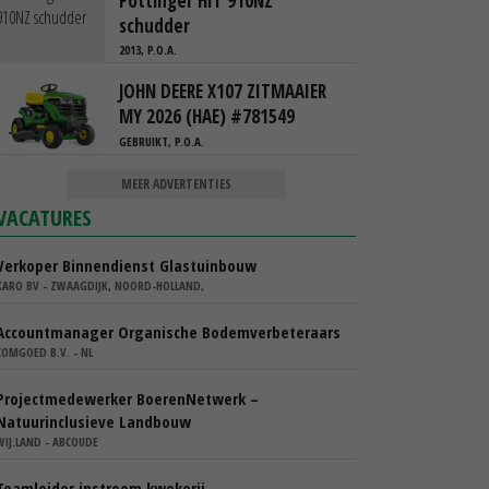
Pöttinger HIT 910NZ
schudder
2013, P.O.A.
JOHN DEERE X107 ZITMAAIER
MY 2026 (HAE) #781549
GEBRUIKT, P.O.A.
MEER ADVERTENTIES
VACATURES
Verkoper Binnendienst Glastuinbouw
KARO BV - ZWAAGDIJK, NOORD-HOLLAND,
Accountmanager Organische Bodemverbeteraars
COMGOED B.V. - NL
Projectmedewerker BoerenNetwerk –
Natuurinclusieve Landbouw
WIJ.LAND - ABCOUDE
Teamleider instroom kwekerij