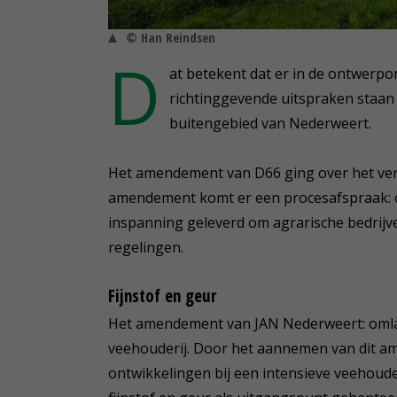
© Han Reindsen
D
at betekent dat er in de ontwerp
richtinggevende uitspraken staan d
buitengebied van Nederweert.
Het amendement van D66 ging over het ver
amendement komt er een procesafspraak: o
inspanning geleverd om agrarische bedrijve
regelingen.
Fijnstof en geur
Het amendement van JAN Nederweert: omlaa
veehouderij. Door het aannemen van dit a
ontwikkelingen bij een intensieve veehouder