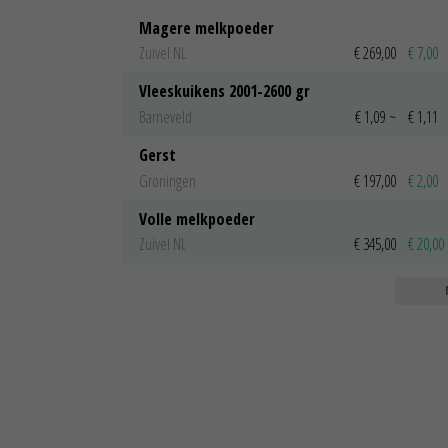
Magere melkpoeder
Zuivel NL
€ 269,00
€ 7,00
Vleeskuikens 2001-2600 gr
Barneveld
€ 1,09
~
€ 1,11
Gerst
Groningen
€ 197,00
€ 2,00
Volle melkpoeder
Zuivel NL
€ 345,00
€ 20,00