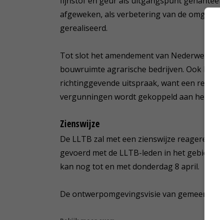
fijnstof en geur als uitgangspunt gehantee
afgeweken, als verbetering van de omgevin
gerealiseerd.
Tot slot het amendement van Nederweert An
bouwruimte agrarische bedrijven. Ook he
richtinggevende uitspraak, want een regeli
vergunningen wordt gekoppeld aan het o
Zienswijze
De LLTB zal met een zienswijze reageren o
gevoerd met de LLTB-leden in het gebied. A
kan nog tot en met donderdag 8 april.
De ontwerpomgevingsvisie van gemeente Ne