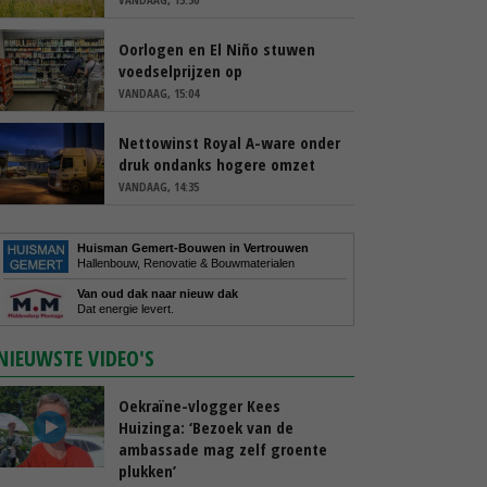
Oorlogen en El Niño stuwen
voedselprijzen op
VANDAAG, 15:04
Nettowinst Royal A-ware onder
druk ondanks hogere omzet
VANDAAG, 14:35
Huisman Gemert-Bouwen in Vertrouwen
Hallenbouw, Renovatie & Bouwmaterialen
Van oud dak naar nieuw dak
Dat energie levert.
NIEUWSTE VIDEO'S
Oekraïne-vlogger Kees
Huizinga: ‘Bezoek van de
ambassade mag zelf groente
plukken’