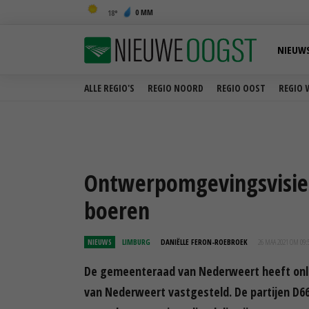
0 MM
18
NIEUW
ALLE REGIO'S
REGIO NOORD
REGIO OOST
REGIO 
Ontwerpomgevingsvisie 
boeren
NIEUWS
LIMBURG
DANIËLLE FERON-ROEBROEK
26 MAA 2021 OM 09:
De gemeenteraad van Nederweert heeft onl
van Nederweert vastgesteld. De partijen D