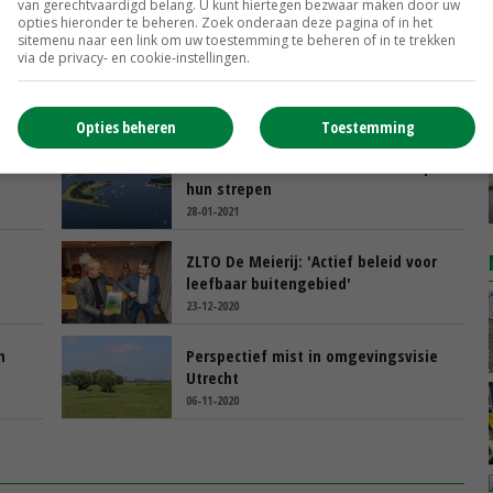
van gerechtvaardigd belang. U kunt hiertegen bezwaar maken door uw
opties hieronder te beheren. Zoek onderaan deze pagina of in het
sitemenu naar een link om uw toestemming te beheren of in te trekken
via de privacy- en cookie-instellingen.
Opties beheren
Toestemming
Boeren rond Veerse Meer staan op
hun strepen
28-01-2021
ZLTO De Meierij: 'Actief beleid voor
leefbaar buitengebied'
23-12-2020
n
Perspectief mist in omgevingsvisie
Utrecht
06-11-2020