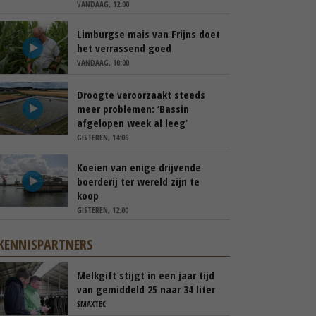
VANDAAG, 12:00
Limburgse mais van Frijns doet
het verrassend goed
VANDAAG, 10:00
Droogte veroorzaakt steeds
meer problemen: ‘Bassin
afgelopen week al leeg’
GISTEREN, 14:06
Koeien van enige drijvende
boerderij ter wereld zijn te
koop
GISTEREN, 12:00
KENNISPARTNERS
Melkgift stijgt in een jaar tijd
van gemiddeld 25 naar 34 liter
per dag
SMAXTEC