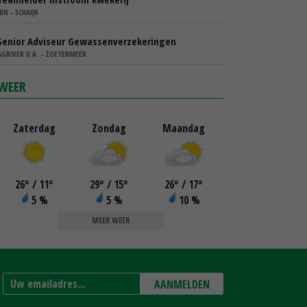
IBN - SCHAIJK
Senior Adviseur Gewassenverzekeringen
AGRIVER U.A. - ZOETERMEER
WEER
Zaterdag
Zondag
Maandag
26
°
/ 11
°
29
°
/ 15
°
26
°
/ 17
°
5 %
5 %
10 %
MEER WEER
AANMELDEN