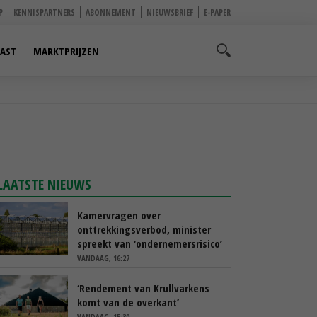
P
KENNISPARTNERS
ABONNEMENT
NIEUWSBRIEF
E-PAPER
AST
MARKTPRIJZEN
LAATSTE NIEUWS
Kamervragen over
onttrekkingsverbod, minister
spreekt van ‘ondernemersrisico’
VANDAAG, 16:27
‘Rendement van Krullvarkens
komt van de overkant’
VANDAAG, 15:30