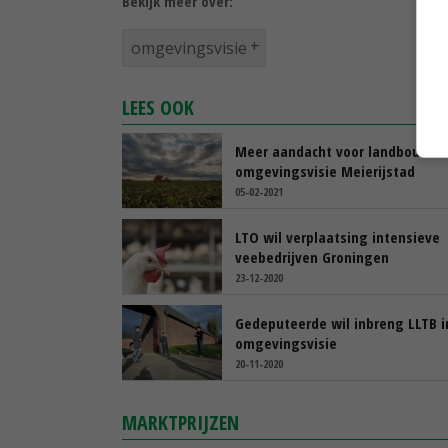
Bekijk meer over:
omgevingsvisie
LEES OOK
Meer aandacht voor landbouw in
omgevingsvisie Meierijstad
05-02-2021
LTO wil verplaatsing intensieve
veebedrijven Groningen
23-12-2020
Gedeputeerde wil inbreng LLTB i
omgevingsvisie
20-11-2020
MARKTPRIJZEN