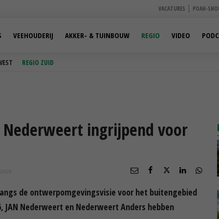
VACATURES
POAH-SHO
S
VEEHOUDERIJ
AKKER- & TUINBOUW
REGIO
VIDEO
PODC
WEST
REGIO ZUID
Nederweert ingrijpend voor
57
UUR
angs de ontwerpomgevingsvisie voor het buitengebied
66, JAN Nederweert en Nederweert Anders hebben