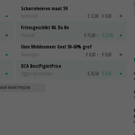
Scharreleieren maat 59
Barneveld
€ 12,00
€ 0,00
Fritesgeschikt NL Du Be
PotatoNL
€ 15,00
~
€ 23,00
Uien Middenmeer Geel 30-60% grof
Noteringen
€ 0,00
~
€ 0,00
DCA BestPigletPrice
Biggen weekprijzen
€ 26,50
€ 0,50
MEER MARKTPRIJZEN