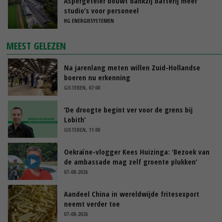
Aspergeteler bouwt dankzij batterij meer
studio’s voor personeel
HG ENERGIESYSTEMEN
MEEST GELEZEN
Na jarenlang meten willen Zuid-Hollandse
boeren nu erkenning
GISTEREN, 07:00
‘De droogte begint ver voor de grens bij
Lobith’
GISTEREN, 11:00
Oekraïne-vlogger Kees Huizinga: ‘Bezoek van
de ambassade mag zelf groente plukken’
07-08-2026
Aandeel China in wereldwijde fritesexport
neemt verder toe
07-08-2026