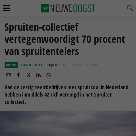
Spruiten-collectief
vertegenwoordigt 70 procent
van spruitentelers
NIEUWS
GROENTETEELT
HAIJO DODDE
03 MAA 2021 OM 13:46
UUR
Van de zestig teeltbedrijven met spruitkool in Nederland
hebben inmiddels 42 zich verenigd in het Spruiten-
collectief.