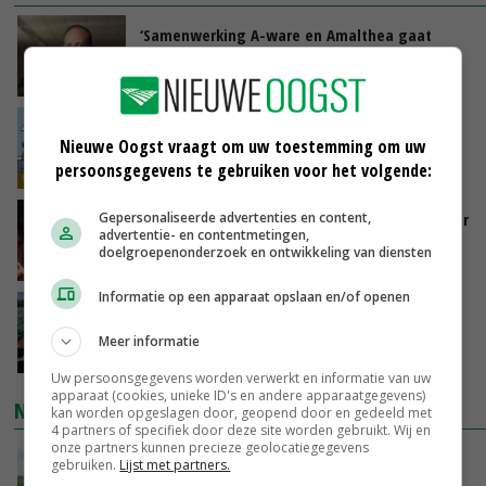
‘Samenwerking A-ware en Amalthea gaat
zorgen voor meer balans’
GISTEREN, 16:01
Internationale vraag naar geitenzuivel blijft
Nieuwe Oogst vraagt om uw toestemming om uw
groot: Nederland in Europese top
persoonsgegevens te gebruiken voor het volgende:
GISTEREN, 15:33
Gepersonaliseerde advertenties en content,
Vlaamse varkensstapel krimpt, pluimveesector
advertentie- en contentmetingen,
groeit door schaalvergroting
doelgroepenonderzoek en ontwikkeling van diensten
GISTEREN, 15:20
Informatie op een apparaat opslaan en/of openen
‘Cijfer jezelf niet weg en doe vooral ook waar
je gelukkig van wordt’
Meer informatie
GISTEREN, 13:31
Uw persoonsgegevens worden verwerkt en informatie van uw
apparaat (cookies, unieke ID's en andere apparaatgegevens)
NIEUWSTE VIDEO'S
kan worden opgeslagen door, geopend door en gedeeld met
4 partners of specifiek door deze site worden gebruikt. Wij en
onze partners kunnen precieze geolocatiegegevens
POAH!: John Deere 7730
gebruiken.
Lijst met partners.