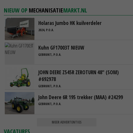
NIEUW OP
MECHANISATIE
MARKT.NL
Holaras Jumbo HK kuilverdeler
2024, P.O.A.
Kuhn GF17003T NIEUW
GEBRUIKT, P.O.A.
JOHN DEERE Z545R ZEROTURN 48" (SOM)
#692978
GEBRUIKT, P.O.A.
John Deere 6R 195 trekker (MAA) #24299
GEBRUIKT, P.O.A.
MEER ADVERTENTIES
VACATURES