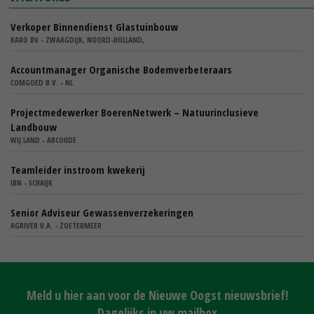
Verkoper Binnendienst Glastuinbouw
KARO BV - ZWAAGDIJK, NOORD-HOLLAND,
Accountmanager Organische Bodemverbeteraars
COMGOED B.V. - NL
Projectmedewerker BoerenNetwerk – Natuurinclusieve
Landbouw
WIJ.LAND - ABCOUDE
Teamleider instroom kwekerij
IBN - SCHAIJK
Senior Adviseur Gewassenverzekeringen
AGRIVER U.A. - ZOETERMEER
Meld u hier aan voor de Nieuwe Oogst nieuwsbrief!
Dagelijks in uw mailbox