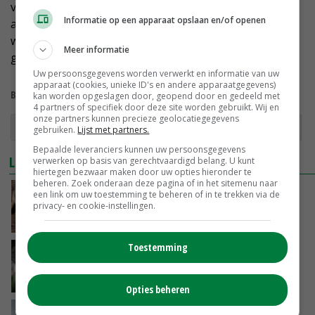
voors en tegens na het debat goed tegen elkaar weet
Informatie op een apparaat opslaan en/of openen
af te zetten. De reacties waren wisselend. Net zo
wisselend als de standpunten van de drie
Meer informatie
gesprekspartners aan tafel.
Uw persoonsgegevens worden verwerkt en informatie van uw
apparaat (cookies, unieke ID's en andere apparaatgegevens)
Bekijk meer over:
kan worden opgeslagen door, geopend door en gedeeld met
4 partners of specifiek door deze site worden gebruikt. Wij en
onze partners kunnen precieze geolocatiegegevens
wolven
Noord-Brabant
ZLTO
wildschade
gebruiken.
Lijst met partners.
Bepaalde leveranciers kunnen uw persoonsgegevens
LEES OOK
verwerken op basis van gerechtvaardigd belang. U kunt
hiertegen bezwaar maken door uw opties hieronder te
beheren. Zoek onderaan deze pagina of in het sitemenu naar
Draagvlak voor wolf neemt iets af
een link om uw toestemming te beheren of in te trekken via de
privacy- en cookie-instellingen.
28-01-2021
Toestemming
Wolf confronteert boer met reactieve
bestuurder
16-01-2021
Opties beheren
'Reële politiek duurt het langst in