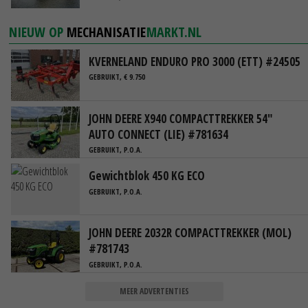
NIEUW OP
MECHANISATIE
MARKT.NL
KVERNELAND ENDURO PRO 3000 (ETT) #24505
GEBRUIKT, € 9.750
JOHN DEERE X940 COMPACTTREKKER 54"
AUTO CONNECT (LIE) #781634
GEBRUIKT, P.O.A.
Gewichtblok 450 KG ECO
GEBRUIKT, P.O.A.
JOHN DEERE 2032R COMPACTTREKKER (MOL)
#781743
GEBRUIKT, P.O.A.
MEER ADVERTENTIES