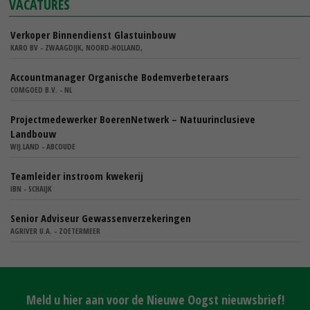
VACATURES
Verkoper Binnendienst Glastuinbouw
KARO BV - ZWAAGDIJK, NOORD-HOLLAND,
Accountmanager Organische Bodemverbeteraars
COMGOED B.V. - NL
Projectmedewerker BoerenNetwerk – Natuurinclusieve
Landbouw
WIJ.LAND - ABCOUDE
Teamleider instroom kwekerij
IBN - SCHAIJK
Senior Adviseur Gewassenverzekeringen
AGRIVER U.A. - ZOETERMEER
Meld u hier aan voor de Nieuwe Oogst nieuwsbrief!