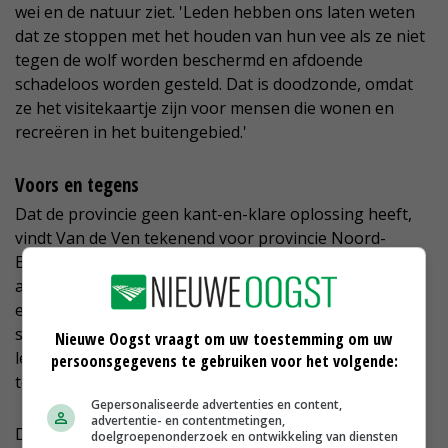
wei en de natuur ziet. 'Leden hebben ons laten weten
dat ze stoppen met het houden van hun vee als ze niet
tegen de wolf worden beschermd en afdoende
schadeloos worden gesteld. Dat is doodzonde, omdat
ze het visitekaartje zijn voor mensen die wonen en
recreëren in het buitengebied.'
Voors en tegens
Dat de provincie geen kant-en-klare oplossing heeft,
vindt Van de Ven tekenend voor provincie Noord-
Brabant. 'Wij zien dat andere provincies voortvarender
acteren op het faunabeleid. Brabant heft legeskosten
en hanteert een eigen risico voor ondernemers die
schade willen melden. Andere provincies hebben de
Nieuwe Oogst vraagt om uw toestemming om uw
legeskosten inmiddels afgeschaft of zorgen voor
persoonsgegevens te gebruiken voor het volgende:
terugbetaling.'
Gepersonaliseerde advertenties en content,
advertentie- en contentmetingen,
De ZLTO-bestuurder hoopt dat het burgerpubliek de
doelgroepenonderzoek en ontwikkeling van diensten