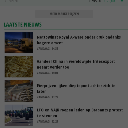
Zuivel NL
€ 345,00
€ 20,00
MEER MARKTPRIJZEN
LAATSTE NIEUWS
Nettowinst Royal A-ware onder druk ondanks
hogere omzet
VANDAAG, 14:35
Aandeel China in wereldwijde fritesexport
neemt verder toe
VANDAAG, 14:01
Eierprijzen lijken dieptepunt achter zich te
laten
VANDAAG, 13:27
LTO en NAJK roepen leden op Brabants protest
te steunen
VANDAAG, 12:29