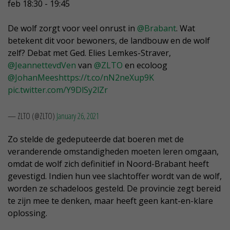
feb 18:30 - 19:45
De wolf zorgt voor veel onrust in
@Brabant
. Wat
betekent dit voor bewoners, de landbouw en de wolf
zelf? Debat met Ged. Elies Lemkes-Straver,
@JeannettevdVen
van
@ZLTO
en ecoloog
@JohanMees
https://t.co/nN2neXup9K
pic.twitter.com/Y9DlSy2lZr
— ZLTO (@ZLTO)
January 26, 2021
Zo stelde de gedeputeerde dat boeren met de
veranderende omstandigheden moeten leren omgaan,
omdat de wolf zich definitief in Noord-Brabant heeft
gevestigd. Indien hun vee slachtoffer wordt van de wolf,
worden ze schadeloos gesteld. De provincie zegt bereid
te zijn mee te denken, maar heeft geen kant-en-klare
oplossing.