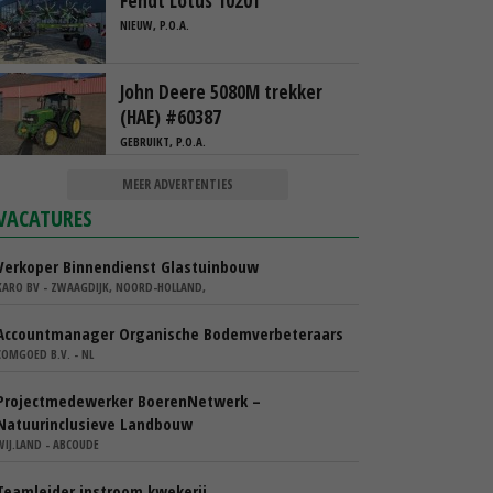
Fendt Lotus 1020T
NIEUW, P.O.A.
John Deere 5080M trekker
(HAE) #60387
GEBRUIKT, P.O.A.
MEER ADVERTENTIES
VACATURES
Verkoper Binnendienst Glastuinbouw
KARO BV - ZWAAGDIJK, NOORD-HOLLAND,
Accountmanager Organische Bodemverbeteraars
COMGOED B.V. - NL
Projectmedewerker BoerenNetwerk –
Natuurinclusieve Landbouw
WIJ.LAND - ABCOUDE
Teamleider instroom kwekerij