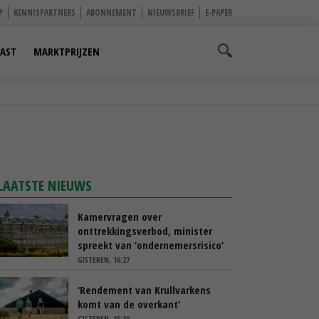
P
KENNISPARTNERS
ABONNEMENT
NIEUWSBRIEF
E-PAPER
AST
MARKTPRIJZEN
LAATSTE NIEUWS
Kamervragen over
onttrekkingsverbod, minister
spreekt van ‘ondernemersrisico’
GISTEREN, 16:27
‘Rendement van Krullvarkens
komt van de overkant’
GISTEREN, 15:30