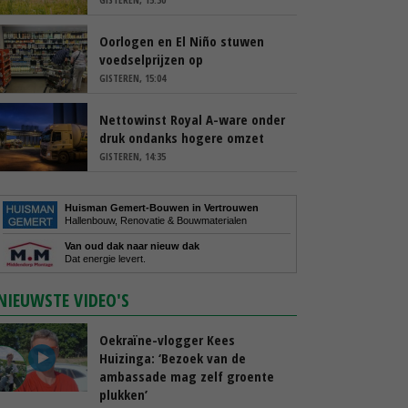
Oorlogen en El Niño stuwen
voedselprijzen op
GISTEREN, 15:04
Nettowinst Royal A-ware onder
druk ondanks hogere omzet
GISTEREN, 14:35
Huisman Gemert-Bouwen in Vertrouwen
Hallenbouw, Renovatie & Bouwmaterialen
Van oud dak naar nieuw dak
Dat energie levert.
NIEUWSTE VIDEO'S
Oekraïne-vlogger Kees
Huizinga: ‘Bezoek van de
ambassade mag zelf groente
plukken’