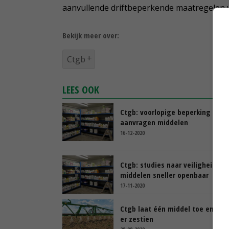
aanvullende driftbeperkende maatregelen 
Bekijk meer over:
Ctgb
LEES OOK
Ctgb: voorlopige beperking inst
aanvragen middelen
16-12-2020
Ctgb: studies naar veiligheid
middelen sneller openbaar
17-11-2020
Ctgb laat één middel toe en sch
er zestien