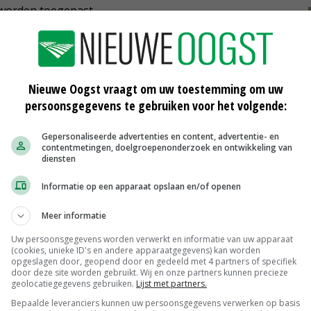
worden toegepast.
Nieuwe Oogst vraagt om uw toestemming om uw
persoonsgegevens te gebruiken voor het volgende:
Gepersonaliseerde advertenties en content, advertentie- en
contentmetingen, doelgroepenonderzoek en ontwikkeling van
room
Lijst kleine toepassingen
diensten
gewasbeschermingsmiddelen is
geactualiseerd
Informatie op een apparaat opslaan en/of openen
08-12-2020
Meer informatie
Groen licht voor bijna dertig kleine
toepassingen
Uw persoonsgegevens worden verwerkt en informatie van uw apparaat
(cookies, unieke ID's en andere apparaatgegevens) kan worden
30-10-2020
opgeslagen door, geopend door en gedeeld met 4 partners of specifiek
door deze site worden gebruikt. Wij en onze partners kunnen precieze
rapt
Ctgb publiceert gewijzigde RUB-lijst
geolocatiegegevens gebruiken.
Lijst met partners.
Bepaalde leveranciers kunnen uw persoonsgegevens verwerken op basis