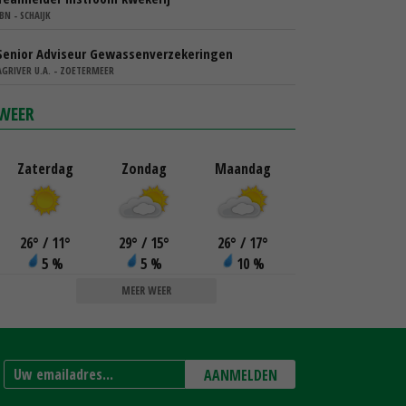
IBN - SCHAIJK
Senior Adviseur Gewassenverzekeringen
AGRIVER U.A. - ZOETERMEER
WEER
Zaterdag
Zondag
Maandag
26
°
/ 11
°
29
°
/ 15
°
26
°
/ 17
°
5 %
5 %
10 %
MEER WEER
AANMELDEN