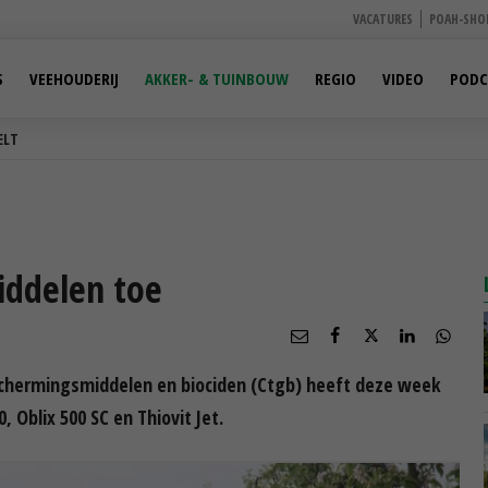
VACATURES
POAH-SHO
S
VEEHOUDERIJ
AKKER- & TUINBOUW
REGIO
VIDEO
PODC
ELT
iddelen toe
schermingsmiddelen en biociden (Ctgb) heeft deze week
 Oblix 500 SC en Thiovit Jet.