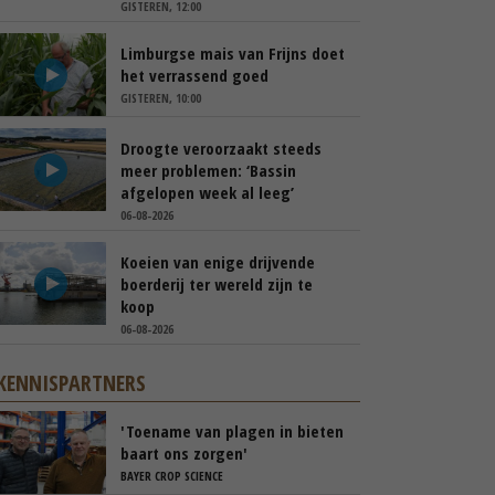
GISTEREN, 12:00
Limburgse mais van Frijns doet
het verrassend goed
GISTEREN, 10:00
Droogte veroorzaakt steeds
meer problemen: ‘Bassin
afgelopen week al leeg’
06-08-2026
Koeien van enige drijvende
boerderij ter wereld zijn te
koop
06-08-2026
KENNISPARTNERS
'Toename van plagen in bieten
baart ons zorgen'
BAYER CROP SCIENCE