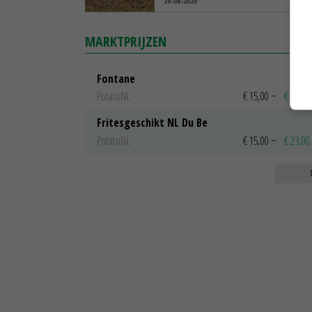
28-08-2020
MARKTPRIJZEN
Fontane
PotatoNL
€ 15,00
~
€ 23,00
Fritesgeschikt NL Du Be
PotatoNL
€ 15,00
~
€ 23,00