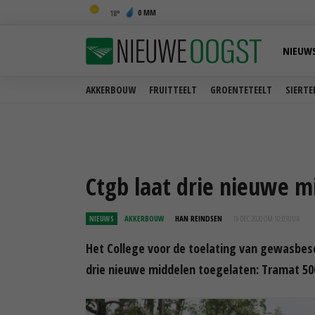
0 MM
18
NIEUW
AKKERBOUW
FRUITTEELT
GROENTETEELT
SIERTE
Ctgb laat drie nieuwe m
NIEUWS
AKKERBOUW
HAN REINDSEN
19 DEC 2020 OM 10:03
UUR
Het College voor de toelating van gewasbe
drie nieuwe middelen toegelaten: Tramat 500,