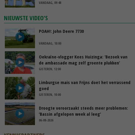
VANDAAG, 09:48
NIEUWSTE VIDEO'S
POAH!: John Deere 7730
VANDAAG, 10:00
Oekraïne-vlogger Kees Huizinga: ‘Bezoek van
de ambassade mag zelf groente plukken’
GISTEREN, 12:00
Limburgse mais van Frijns doet het verrassend
goed
GISTEREN, 10:00
Droogte veroorzaakt steeds meer problemen:
‘Bassin afgelopen week al leeg’
06-08-2026