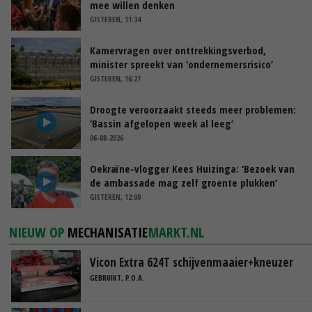
mee willen denken
GISTEREN, 11:34
Kamervragen over onttrekkingsverbod,
minister spreekt van ‘ondernemersrisico’
GISTEREN, 16:27
Droogte veroorzaakt steeds meer problemen:
‘Bassin afgelopen week al leeg’
06-08-2026
Oekraïne-vlogger Kees Huizinga: ‘Bezoek van
de ambassade mag zelf groente plukken’
GISTEREN, 12:00
NIEUW OP
MECHANISATIE
MARKT.NL
Vicon Extra 624T schijvenmaaier+kneuzer
GEBRUIKT, P.O.A.