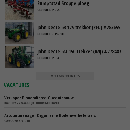
Rumptstad Stoppelploeg
GEBRUIKT, P.O.A.
John Deere 6R 175 trekker (REU) #783659
GEBRUIKT, € 156.500
John Deere 6M 150 trekker (WIJ) #778487
GEBRUIKT, P.O.A.
MEER ADVERTENTIES
VACATURES
Verkoper Binnendienst Glastuinbouw
KARO BV - ZWAAGDIJK, NOORD-HOLLAND,
Accountmanager Organische Bodemverbeteraars
COMGOED B.V. - NL