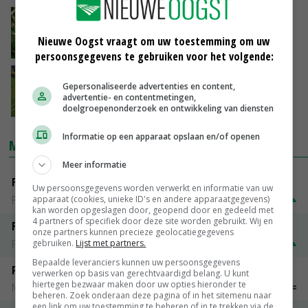
Landbouweconoom Krijn Poppe koninklijk
onderscheiden
Nieuwe Oogst vraagt om uw toestemming om uw
04-11-2020
persoonsgegevens te gebruiken voor het volgende:
Sprint-project versnelt duurzame
Gepersonaliseerde advertenties en content,
gewasbescherming
advertentie- en contentmetingen,
23-10-2020
doelgroepenonderzoek en ontwikkeling van diensten
Informatie op een apparaat opslaan en/of openen
MARKTPRIJZEN
Meer informatie
Fontane
Uw persoonsgegevens worden verwerkt en informatie van uw
PotatoNL
€ 15,00
~
€ 23,00
apparaat (cookies, unieke ID's en andere apparaatgegevens)
kan worden opgeslagen door, geopend door en gedeeld met
4 partners of specifiek door deze site worden gebruikt. Wij en
Fritesgeschikt NL Du Be
onze partners kunnen precieze geolocatiegegevens
PotatoNL
€ 15,00
~
€ 23,00
gebruiken.
Lijst met partners.
Bepaalde leveranciers kunnen uw persoonsgegevens
Peen
verwerken op basis van gerechtvaardigd belang. U kunt
hiertegen bezwaar maken door uw opties hieronder te
Noteringen
€ 26,00
~
€ 33,00
beheren. Zoek onderaan deze pagina of in het sitemenu naar
een link om uw toestemming te beheren of in te trekken via de