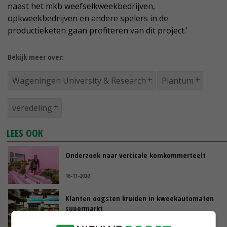
naast het mkb weefselkweekbedrijven,
opkweekbedrijven en andere spelers in de
productieketen gaan profiteren van dit project.'
Bekijk meer over:
Wageningen University & Research
Plantum
veredeling
LEES OOK
Onderzoek naar verticale komkommerteelt
16-11-2020
Klanten oogsten kruiden in kweekautomaten
supermarkt
10-11-2020