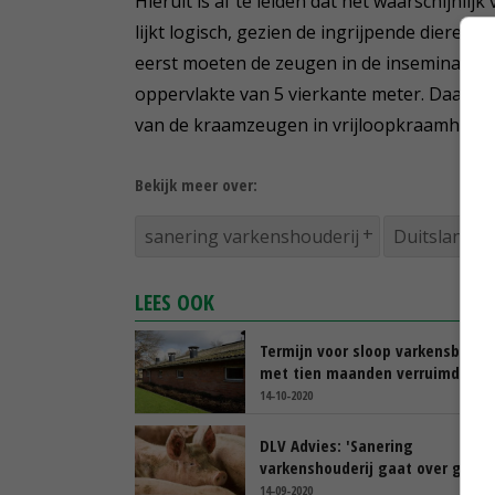
Hieruit is af te leiden dat het waarschijnlij
lijkt logisch, gezien de ingrijpende dieren
eerst moeten de zeugen in de inseminatiest
oppervlakte van 5 vierkante meter. Daarna vo
van de kraamzeugen in vrijloopkraamhokk
Bekijk meer over:
sanering varkenshouderij
Duitsland
LEES OOK
Termijn voor sloop varkensbedrij
met tien maanden verruimd
14-10-2020
DLV Advies: 'Sanering
varkenshouderij gaat over geur'
14-09-2020