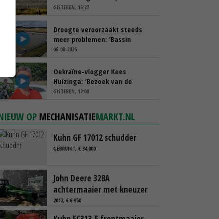
spreekt van ‘ondernemersrisico’
GISTEREN, 16:27
Droogte veroorzaakt steeds
meer problemen: ‘Bassin
afgelopen week al leeg’
06-08-2026
Oekraïne-vlogger Kees
Huizinga: ‘Bezoek van de
ambassade mag zelf groente
GISTEREN, 12:00
plukken’
NIEUW OP
MECHANISATIE
MARKT.NL
Kuhn GF 17012 schudder
GEBRUIKT, € 34.000
John Deere 328A
achtermaaier met kneuzer
2012, € 6.950
Kuhn FC313-F frontmaaier