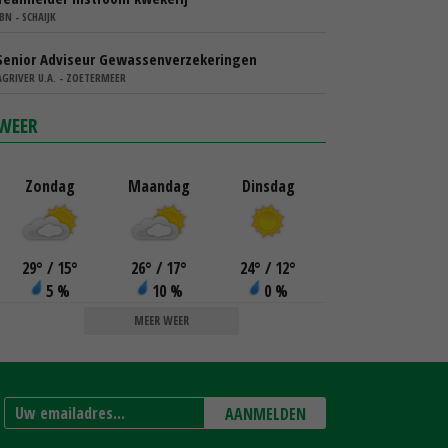
IBN - SCHAIJK
Senior Adviseur Gewassenverzekeringen
AGRIVER U.A. - ZOETERMEER
WEER
Zondag
Maandag
Dinsdag
29
°
/ 15
°
26
°
/ 17
°
24
°
/ 12
°
5 %
10 %
0 %
MEER WEER
AANMELDEN