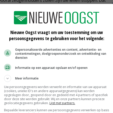
k vooral zeugenhouders zullen zijn die willen stoppen. Dat
welzijnsregels die op de varkenshouders afkomen. Als
al binnen acht jaar vrij kunnen rondlopen op een
lgt over uiterlijk vijftien jaar de verplichte huisvesting
en.
Nieuwe Oogst vraagt om uw toestemming om uw
persoonsgegevens te gebruiken voor het volgende:
Gepersonaliseerde advertenties en content, advertentie- en
contentmetingen, doelgroepenonderzoek en ontwikkeling van
diensten
Informatie op een apparaat opslaan en/of openen
Meer informatie
f
Slopers kunnen puin
varkenshouderijen niet kwijt
Uw persoonsgegevens worden verwerkt en informatie van uw apparaat
26-09-2020
(cookies, unieke ID's en andere apparaatgegevens) kan worden
opgeslagen door, geopend door en gedeeld met 4 partners of specifiek
door deze site worden gebruikt. Wij en onze partners kunnen precieze
Stichting KPV: 'Werknemers
geolocatiegegevens gebruiken.
Lijst met partners.
worstelen met imago varkenssector'
Bepaalde leveranciers kunnen uw persoonsgegevens verwerken op basis
31-08-2020