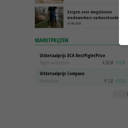
Zorgen over wegvloeien
medewerkers varkenshouderij
31-08-2020
MARKTPRIJZEN
Uitbetaalprijs DCA BestPigletPrice
Biggen weekprijzen
€ 26,50
€ 0,50
Uitbetaalprijs Compaxo
Vleesvarkens
€ 1,32
€ 0,10