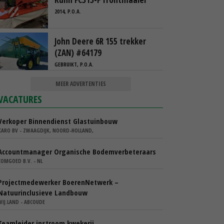
2014, P.O.A.
John Deere 6R 155 trekker
(ZAN) #64179
GEBRUIKT, P.O.A.
MEER ADVERTENTIES
VACATURES
Verkoper Binnendienst Glastuinbouw
KARO BV - ZWAAGDIJK, NOORD-HOLLAND,
Accountmanager Organische Bodemverbeteraars
COMGOED B.V. - NL
Projectmedewerker BoerenNetwerk –
Natuurinclusieve Landbouw
WIJ.LAND - ABCOUDE
Teamleider instroom kwekerij