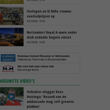
Oorlogen en El Niño stuwen
voedselprijzen op
GISTEREN, 15:04
Nettowinst Royal A-ware onder
druk ondanks hogere omzet
GISTEREN, 14:35
Huisman Gemert-Bouwen in Vertrouwen
Hallenbouw, Renovatie & Bouwmaterialen
Van oud dak naar nieuw dak
Dat energie levert.
NIEUWSTE VIDEO'S
Oekraïne-vlogger Kees
Huizinga: ‘Bezoek van de
ambassade mag zelf groente
plukken’