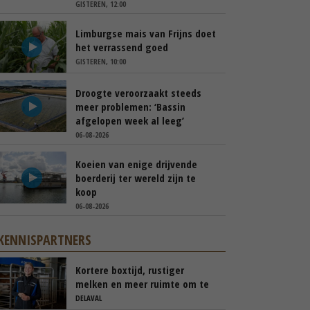
GISTEREN, 12:00
Limburgse mais van Frijns doet
het verrassend goed
GISTEREN, 10:00
Droogte veroorzaakt steeds
meer problemen: ‘Bassin
afgelopen week al leeg’
06-08-2026
Koeien van enige drijvende
boerderij ter wereld zijn te
koop
06-08-2026
KENNISPARTNERS
Kortere boxtijd, rustiger
melken en meer ruimte om te
blijven weiden
DELAVAL