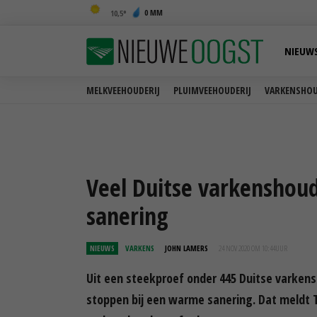
0 MM
10,5
NIEUW
MELKVEEHOUDERIJ
PLUIMVEEHOUDERIJ
VARKENSHOU
Veel Duitse varkenshou
sanering
NIEUWS
VARKENS
JOHN LAMERS
24 NOV 2020 OM 10:44
UUR
Uit een steekproef onder 445 Duitse varkensh
stoppen bij een warme sanering. Dat meldt 