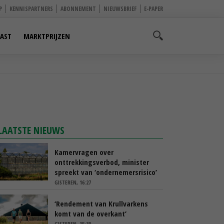
P
KENNISPARTNERS
ABONNEMENT
NIEUWSBRIEF
E-PAPER
AST
MARKTPRIJZEN
LAATSTE NIEUWS
Kamervragen over
onttrekkingsverbod, minister
spreekt van ‘ondernemersrisico’
GISTEREN, 16:27
‘Rendement van Krullvarkens
komt van de overkant’
GISTEREN, 15:30