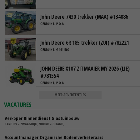
John Deere 7430 trekker (MAA) #134086
GEBRUIKT, P.O.A.
John Deere 6R 185 trekker (ZUI) #782221
GEBRUIKT, € 161.500
JOHN DEERE X107 ZITMAAIER MY 2026 (LIE)
#781554
GEBRUIKT, P.O.A.
MEER ADVERTENTIES
VACATURES
Verkoper Binnendienst Glastuinbouw
KARO BV - ZWAAGDIJK, NOORD-HOLLAND,
Accountmanager Organische Bodemverbeteraars