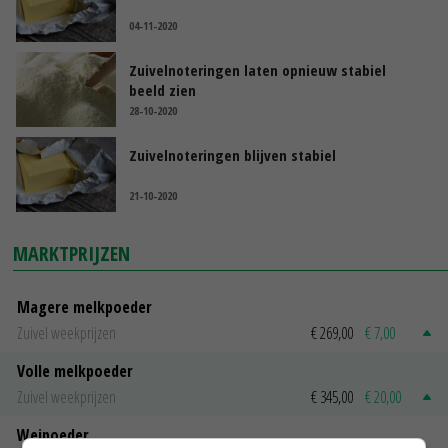
04-11-2020
Zuivelnoteringen laten opnieuw stabiel
beeld zien
28-10-2020
Zuivelnoteringen blijven stabiel
21-10-2020
MARKTPRIJZEN
Magere melkpoeder
Zuivel weekprijzen
€ 269,00
€ 7,00
Volle melkpoeder
Zuivel weekprijzen
€ 345,00
€ 20,00
Weipoeder