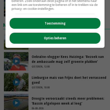
beheren. Zoek onderaan deze pagina of in het sitemenu naar
‘Cijfer jezelf niet weg en doe vooral ook waar
een link om uw toestemming te beheren of in te trekken via de
je gelukkig van wordt’
privacy- en cookie-instellingen.
VANDAAG, 13:31
Toestemming
NIEUWSTE VIDEO'S
POAH!: John Deere 7730
Opties beheren
VANDAAG, 10:00
Oekraïne-vlogger Kees Huizinga: ‘Bezoek van
de ambassade mag zelf groente plukken’
GISTEREN, 12:00
Limburgse mais van Frijns doet het verrassend
goed
GISTEREN, 10:00
Droogte veroorzaakt steeds meer problemen:
‘Bassin afgelopen week al leeg’
06-08-2026