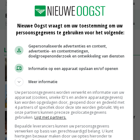
Zuivel weekprijzen
€ 134,00
€ 0,00
Boeren Gouda 12 kg
Boerenkaas
€ 6,05
€ 0,00
Nieuwe Oogst vraagt om uw toestemming om uw
persoonsgegevens te gebruiken voor het volgende:
MEER MARKTPRIJZEN
Gepersonaliseerde advertenties en content,
LAATSTE NIEUWS
advertentie- en contentmetingen,
doelgroepenonderzoek en ontwikkeling van diensten
‘Samenwerking A-ware en Amalthea gaat
Informatie op een apparaat opslaan en/of openen
zorgen voor meer balans’
VANDAAG, 16:01
Meer informatie
Internationale vraag naar geitenzuivel blijft
Uw persoonsgegevens worden verwerkt en informatie van uw
groot: Nederland in Europese top
apparaat (cookies, unieke ID's en andere apparaatgegevens)
kan worden opgeslagen door, geopend door en gedeeld met
VANDAAG, 15:33
4 partners of specifiek door deze site worden gebruikt. Wij en
onze partners kunnen precieze geolocatiegegevens
Vlaamse varkensstapel krimpt, pluimveesector
gebruiken.
Lijst met partners.
groeit door schaalvergroting
Bepaalde leveranciers kunnen uw persoonsgegevens
VANDAAG, 15:20
verwerken op basis van gerechtvaardigd belang. U kunt
hiertegen bezwaar maken door uw opties hieronder te