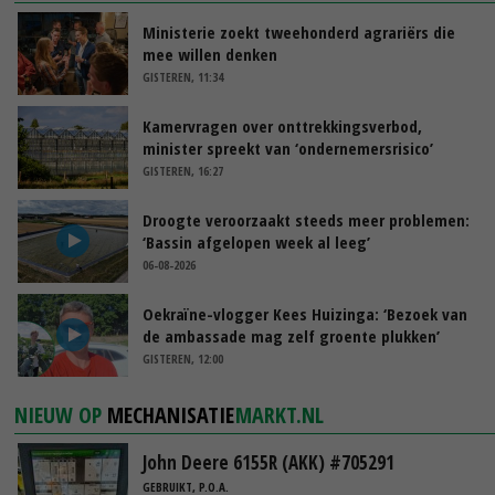
Ministerie zoekt tweehonderd agrariërs die
mee willen denken
GISTEREN, 11:34
Kamervragen over onttrekkingsverbod,
minister spreekt van ‘ondernemersrisico’
GISTEREN, 16:27
Droogte veroorzaakt steeds meer problemen:
‘Bassin afgelopen week al leeg’
06-08-2026
Oekraïne-vlogger Kees Huizinga: ‘Bezoek van
de ambassade mag zelf groente plukken’
GISTEREN, 12:00
NIEUW OP
MECHANISATIE
MARKT.NL
John Deere 6155R (AKK) #705291
GEBRUIKT, P.O.A.