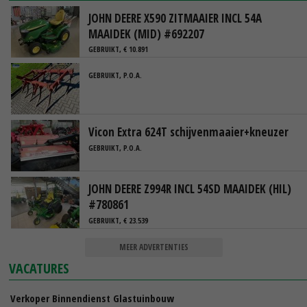
JOHN DEERE X590 ZITMAAIER INCL 54A
MAAIDEK (MID) #692207
GEBRUIKT, € 10.891
GEBRUIKT, P.O.A.
Vicon Extra 624T schijvenmaaier+kneuzer
GEBRUIKT, P.O.A.
JOHN DEERE Z994R INCL 54SD MAAIDEK (HIL)
#780861
GEBRUIKT, € 23.539
MEER ADVERTENTIES
VACATURES
Verkoper Binnendienst Glastuinbouw