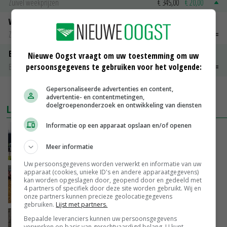
Zuivel weekprijzen
€ 345,00
€ 20,00
Weipoeder
Zuivel weekprijzen
€ 134,00
€ 0,00
Boeren Gouda 12 kg
Nieuwe Oogst vraagt om uw toestemming om uw
persoonsgegevens te gebruiken voor het volgende:
Boerenkaas
€ 6,05
€ 0,00
Gepersonaliseerde advertenties en content,
MEER MARKTPRIJZEN
advertentie- en contentmetingen,
doelgroepenonderzoek en ontwikkeling van diensten
LAATSTE NIEUWS
Informatie op een apparaat opslaan en/of openen
Gemiddelde Europese melkprijs daalt licht in
juni
Meer informatie
VANDAAG, 17:04
Uw persoonsgegevens worden verwerkt en informatie van uw
apparaat (cookies, unieke ID's en andere apparaatgegevens)
Frans onderzoekcentrum bestrijkt hele
kan worden opgeslagen door, geopend door en gedeeld met
varkensvleesketen
4 partners of specifiek door deze site worden gebruikt. Wij en
VANDAAG, 15:29
onze partners kunnen precieze geolocatiegegevens
gebruiken.
Lijst met partners.
Emmeloord noteert eerste zaaiuien op
Bepaalde leveranciers kunnen uw persoonsgegevens
verwerken op basis van gerechtvaardigd belang. U kunt