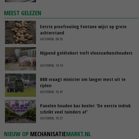
MEEST GELEZEN
Eerste proefrooiing Fontane wijst op grote
achterstand
GISTEREN, 09:35
Nijpend geldtekort treft vleesvarkenshouders
GISTEREN, 13:14
BBB vraagt minister om langer mest uit te
rijden
GISTEREN, 15:47
Panelen houden kas koeler: ‘De eerste indruk
schrikt veel tuinders af’
GISTEREN, 15:27
NIEUW OP
MECHANISATIE
MARKT.NL