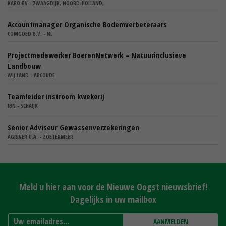
KARO BV - ZWAAGDIJK, NOORD-HOLLAND,
Accountmanager Organische Bodemverbeteraars
COMGOED B.V. - NL
Projectmedewerker BoerenNetwerk – Natuurinclusieve
Landbouw
WIJ.LAND - ABCOUDE
Teamleider instroom kwekerij
IBN - SCHAIJK
Senior Adviseur Gewassenverzekeringen
AGRIVER U.A. - ZOETERMEER
Meld u hier aan voor de Nieuwe Oogst nieuwsbrief!
Dagelijks in uw mailbox
AANMELDEN