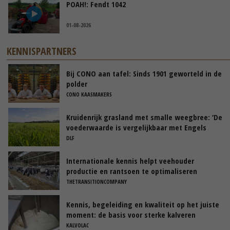
POAH!: Fendt 1042
01-08-2026
KENNISPARTNERS
Bij CONO aan tafel: Sinds 1901 geworteld in de
polder
CONO KAASMAKERS
Kruidenrijk grasland met smalle weegbree: ‘De
voederwaarde is vergelijkbaar met Engels
raaigras’
DLF
Internationale kennis helpt veehouder
productie en rantsoen te optimaliseren
THETRANSITIONCOMPANY
Kennis, begeleiding en kwaliteit op het juiste
moment: de basis voor sterke kalveren
KALVOLAC