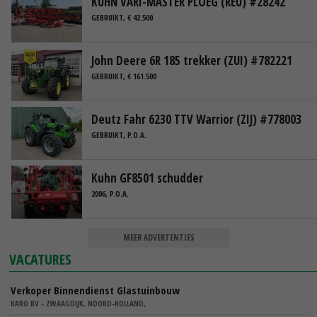
KUHN VARI-MASTER PLOEG (REU) #28242
GEBRUIKT, € 42.500
John Deere 6R 185 trekker (ZUI) #782221
GEBRUIKT, € 161.500
Deutz Fahr 6230 TTV Warrior (ZIJ) #778003
GEBRUIKT, P.O.A.
Kuhn GF8501 schudder
2006, P.O.A.
MEER ADVERTENTIES
VACATURES
Verkoper Binnendienst Glastuinbouw
KARO BV - ZWAAGDIJK, NOORD-HOLLAND,