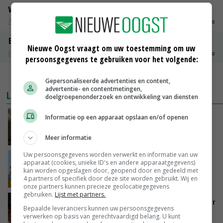
Weipoeder
Zuivel weekprijzen
€ 134,00
€ 0,00
Boeren Gouda 12 kg
Nieuwe Oogst vraagt om uw toestemming om uw
Boerenkaas
€ 6,05
€ 0,00
persoonsgegevens te gebruiken voor het volgende:
MEER MARKTPRIJZEN
Gepersonaliseerde advertenties en content,
advertentie- en contentmetingen,
LAATSTE NIEUWS
doelgroepenonderzoek en ontwikkeling van diensten
‘Samenwerking A-ware en Amalthea gaat
Informatie op een apparaat opslaan en/of openen
zorgen voor meer balans’
GISTEREN, 16:01
Meer informatie
Uw persoonsgegevens worden verwerkt en informatie van uw
Internationale vraag naar geitenzuivel blijft
apparaat (cookies, unieke ID's en andere apparaatgegevens)
groot: Nederland in Europese top
kan worden opgeslagen door, geopend door en gedeeld met
4 partners of specifiek door deze site worden gebruikt. Wij en
GISTEREN, 15:33
onze partners kunnen precieze geolocatiegegevens
gebruiken.
Lijst met partners.
Vlaamse varkensstapel krimpt, pluimveesector
Bepaalde leveranciers kunnen uw persoonsgegevens
groeit door schaalvergroting
verwerken op basis van gerechtvaardigd belang. U kunt
GISTEREN, 15:20