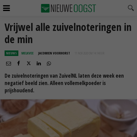
Vrijwel alle zuivelnoteringen in
de min
NIEUWS
MELKVEE
JACOMIEN VOORHORST
11 NOV 2020 OM 14:14
UUR
De zuivelnoteringen van ZuivelNL laten deze week een
negatief beeld zien. Alleen vollemelkpoeder is
prijshoudend.