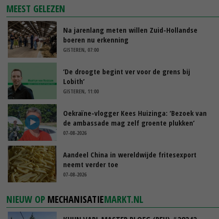
MEEST GELEZEN
Na jarenlang meten willen Zuid-Hollandse
boeren nu erkenning
GISTEREN, 07:00
‘De droogte begint ver voor de grens bij
Lobith’
GISTEREN, 11:00
Oekraïne-vlogger Kees Huizinga: ‘Bezoek van
de ambassade mag zelf groente plukken’
07-08-2026
Aandeel China in wereldwijde fritesexport
neemt verder toe
07-08-2026
NIEUW OP
MECHANISATIE
MARKT.NL