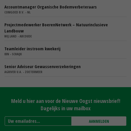
Accountmanager Organische Bodemverbeteraars
COMGOED B.V. - NL
Projectmedewerker BoerenNetwerk – Natuurinclusieve
Landbouw
WIJ.LAND - ABCOUDE
Teamleider instroom kwekerij
IBN - SCHAIJK
Senior Adviseur Gewassenverzekeringen
AGRIVER U.A. - ZOETERMEER
Meld u hier aan voor de Nieuwe Oogst nieuwsbrief!
Dagelijks in uw mailbox
AANMELDEN