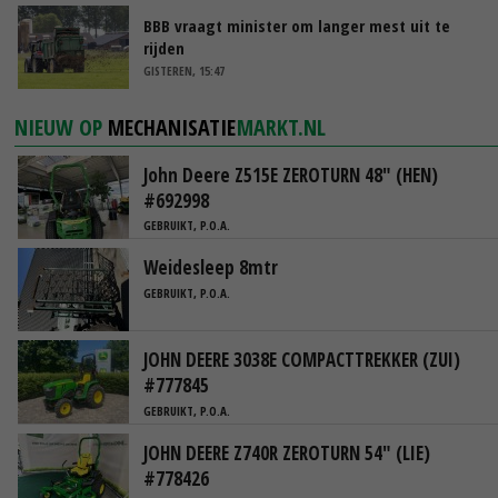
BBB vraagt minister om langer mest uit te
rijden
GISTEREN, 15:47
NIEUW OP
MECHANISATIE
MARKT.NL
John Deere Z515E ZEROTURN 48" (HEN)
#692998
GEBRUIKT, P.O.A.
Weidesleep 8mtr
GEBRUIKT, P.O.A.
JOHN DEERE 3038E COMPACTTREKKER (ZUI)
#777845
GEBRUIKT, P.O.A.
JOHN DEERE Z740R ZEROTURN 54" (LIE)
#778426