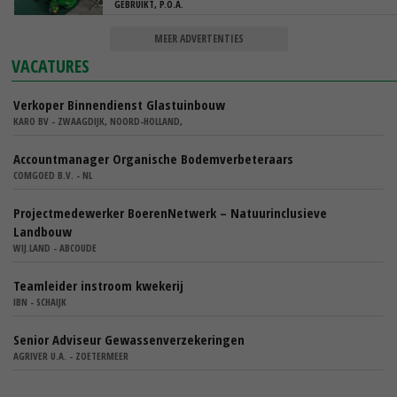
GEBRUIKT, P.O.A.
MEER ADVERTENTIES
VACATURES
Verkoper Binnendienst Glastuinbouw
KARO BV - ZWAAGDIJK, NOORD-HOLLAND,
Accountmanager Organische Bodemverbeteraars
COMGOED B.V. - NL
Projectmedewerker BoerenNetwerk – Natuurinclusieve
Landbouw
WIJ.LAND - ABCOUDE
Teamleider instroom kwekerij
IBN - SCHAIJK
Senior Adviseur Gewassenverzekeringen
AGRIVER U.A. - ZOETERMEER