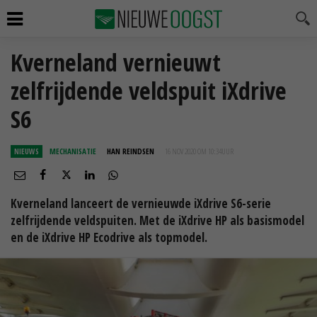
Kverneland vernieuwt
zelfrijdende veldspuit iXdrive
S6
NIEUWS
MECHANISATIE
HAN REINDSEN
16 NOV 2020 OM 10:34
UUR
Kverneland lanceert de vernieuwde iXdrive S6-serie
zelfrijdende veldspuiten. Met de iXdrive HP als basismodel
en de iXdrive HP Ecodrive als topmodel.