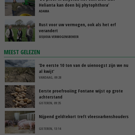
Helianta kan doen bij phytophthora’
ADAMA
Rust voor uw vermogen, ook als het erf
verandert
SEQUOIA VERMOGENSBEHEER
MEEST GELEZEN
‘De eerste 10 ton van de uienoogst zijn we nu
al kwijt’
VANDAAG, 09:28
Eerste proefrooiing Fontane wijst op grote
achterstand
GISTEREN, 09:35
Nijpend geldtekort treft vleesvarkenshouders
GISTEREN, 13:14