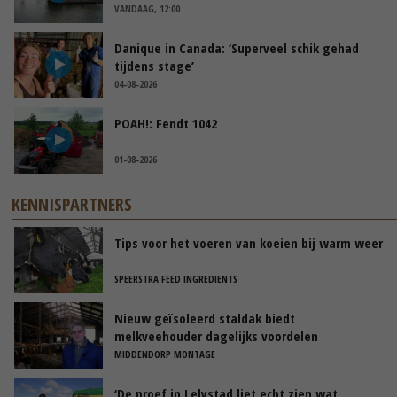
VANDAAG, 12:00
Danique in Canada: ‘Superveel schik gehad
tijdens stage’
04-08-2026
POAH!: Fendt 1042
01-08-2026
KENNISPARTNERS
Tips voor het voeren van koeien bij warm weer
SPEERSTRA FEED INGREDIENTS
Nieuw geïsoleerd staldak biedt
melkveehouder dagelijks voordelen
MIDDENDORP MONTAGE
‘De proef in Lelystad liet echt zien wat