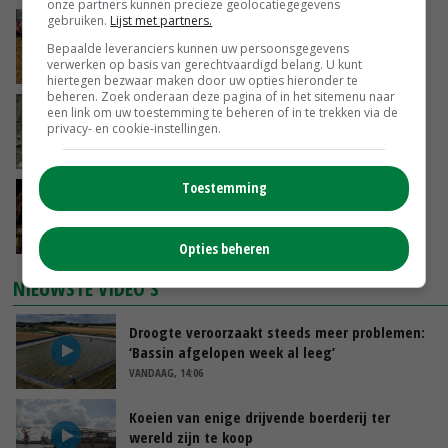
onze partners kunnen precieze geolocatiegegevens
gebruiken.
Lijst met partners.
Frans onderzoekcentrum bestrijkt hele
varkensvleesketen
Bepaalde leveranciers kunnen uw persoonsgegevens
verwerken op basis van gerechtvaardigd belang. U kunt
VANDAAG, 15:29
hiertegen bezwaar maken door uw opties hieronder te
beheren. Zoek onderaan deze pagina of in het sitemenu naar
Emmeloord noteert eerste zaaiuien op
een link om uw toestemming te beheren of in te trekken via de
privacy- en cookie-instellingen.
maximaal 20 euro
VANDAAG, 14:59
Toestemming
Spontane boerenacties in Twente en
Apeldoorn zetten de trend
VANDAAG, 14:48
Opties beheren
NIEUWSTE VIDEO'S
Droogte veroorzaakt steeds meer problemen:
‘Bassin afgelopen week al leeg’
VANDAAG, 14:06
Koeien van enige drijvende boerderij ter
wereld zijn te koop