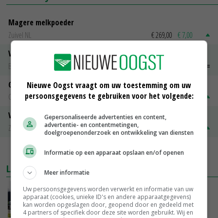
Magere melkpoeder
Zuivel NL
€ 269,00
€ 7,00
Vleeskuikens 2001-2600 gr
Barneveld
€ 1,09
~
€ 1,11
Gerst
Nieuwe Oogst vraagt om uw toestemming om uw
persoonsgegevens te gebruiken voor het volgende:
Groningen
€ 197,00
€ 2,00
Volle melkpoeder
Gepersonaliseerde advertenties en content,
advertentie- en contentmetingen,
Zuivel NL
€ 345,00
€ 20,00
doelgroepenonderzoek en ontwikkeling van diensten
MEER MARKTPRIJZEN
Informatie op een apparaat opslaan en/of openen
LAATSTE NIEUWS
Meer informatie
Gemiddelde Europese melkprijs daalt licht in
Uw persoonsgegevens worden verwerkt en informatie van uw
apparaat (cookies, unieke ID's en andere apparaatgegevens)
juni
kan worden opgeslagen door, geopend door en gedeeld met
VANDAAG, 17:04
4 partners of specifiek door deze site worden gebruikt. Wij en