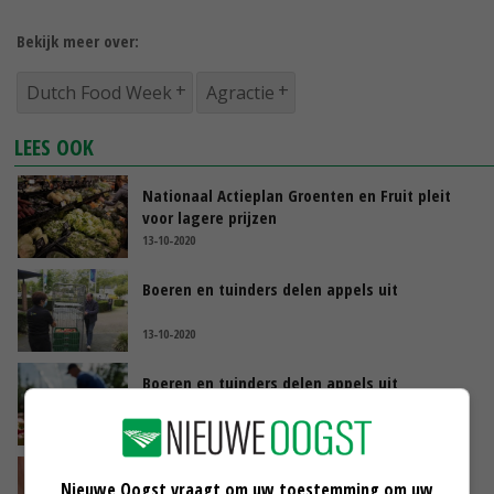
Bekijk meer over:
Dutch Food Week
Agractie
LEES OOK
Nationaal Actieplan Groenten en Fruit pleit
voor lagere prijzen
13-10-2020
Boeren en tuinders delen appels uit
13-10-2020
Boeren en tuinders delen appels uit
09-10-2020
Nieuw aangepast programma voor Dutch
Nieuwe Oogst vraagt om uw toestemming om uw