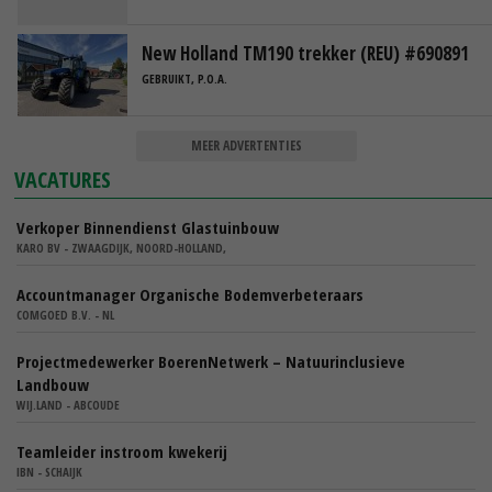
New Holland TM190 trekker (REU) #690891
GEBRUIKT, P.O.A.
MEER ADVERTENTIES
VACATURES
Verkoper Binnendienst Glastuinbouw
KARO BV - ZWAAGDIJK, NOORD-HOLLAND,
Accountmanager Organische Bodemverbeteraars
COMGOED B.V. - NL
Projectmedewerker BoerenNetwerk – Natuurinclusieve
Landbouw
WIJ.LAND - ABCOUDE
Teamleider instroom kwekerij
IBN - SCHAIJK