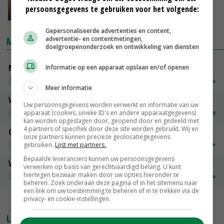
Food Week
persoonsgegevens te gebruiken voor het volgende:
01-10-2020
Gepersonaliseerde advertenties en content,
advertentie- en contentmetingen,
MARKTPRIJZEN
doelgroepenonderzoek en ontwikkeling van diensten
Magere melkpoeder
Informatie op een apparaat opslaan en/of openen
Zuivel NL
€ 269,00
€ 7,00
Meer informatie
Vleeskuikens 2001-2600 gr
Uw persoonsgegevens worden verwerkt en informatie van uw
Barneveld
€ 1,09
~
€ 1,11
apparaat (cookies, unieke ID's en andere apparaatgegevens)
kan worden opgeslagen door, geopend door en gedeeld met
4 partners of specifiek door deze site worden gebruikt. Wij en
Gerst
onze partners kunnen precieze geolocatiegegevens
Groningen
€ 197,00
€ 2,00
gebruiken.
Lijst met partners.
Bepaalde leveranciers kunnen uw persoonsgegevens
Volle melkpoeder
verwerken op basis van gerechtvaardigd belang. U kunt
hiertegen bezwaar maken door uw opties hieronder te
Zuivel NL
€ 345,00
€ 20,00
beheren. Zoek onderaan deze pagina of in het sitemenu naar
een link om uw toestemming te beheren of in te trekken via de
privacy- en cookie-instellingen.
MEER MARKTPRIJZEN
LAATSTE NIEUWS