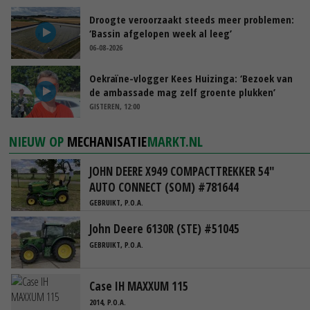
Droogte veroorzaakt steeds meer problemen:
‘Bassin afgelopen week al leeg’
06-08-2026
Oekraïne-vlogger Kees Huizinga: ‘Bezoek van
de ambassade mag zelf groente plukken’
GISTEREN, 12:00
NIEUW OP
MECHANISATIE
MARKT.NL
JOHN DEERE X949 COMPACTTREKKER 54"
AUTO CONNECT (SOM) #781644
GEBRUIKT, P.O.A.
John Deere 6130R (STE) #51045
GEBRUIKT, P.O.A.
Case IH MAXXUM 115
2014, P.O.A.