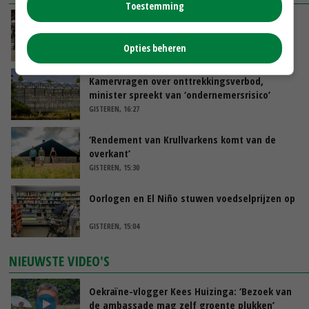
Toestemming
Na jarenlang meten willen Zuid-Hollandse
boeren nu erkenning
Opties beheren
VANDAAG, 07:00
Kamervragen over onttrekkingsverbod,
minister spreekt van ‘ondernemersrisico’
GISTEREN, 16:27
‘Rendement van Krullvarkens komt van de
overkant’
GISTEREN, 15:30
Oorlogen en El Niño stuwen voedselprijzen op
GISTEREN, 15:04
NIEUWSTE VIDEO'S
Oekraïne-vlogger Kees Huizinga: ‘Bezoek van
de ambassade mag zelf groente plukken’