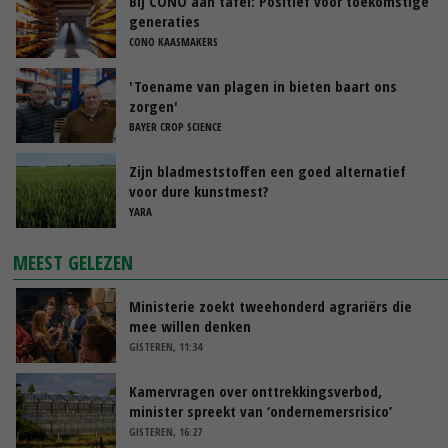
Bij CONO aan tafel: Positief voor toekomstige
generaties
CONO KAASMAKERS
'Toename van plagen in bieten baart ons
zorgen'
BAYER CROP SCIENCE
Zijn bladmeststoffen een goed alternatief
voor dure kunstmest?
YARA
MEEST GELEZEN
Ministerie zoekt tweehonderd agrariërs die
mee willen denken
GISTEREN, 11:34
Kamervragen over onttrekkingsverbod,
minister spreekt van ‘ondernemersrisico’
GISTEREN, 16:27