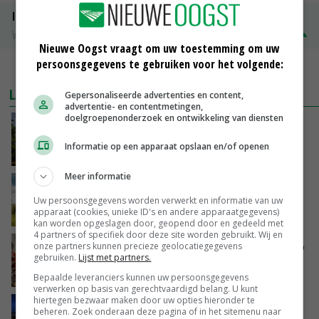
ISN prijs Frankrijk
Vleesvarkens
€ 1,78
€ 0,06
Nieuwe Oogst vraagt om uw toestemming om uw
persoonsgegevens te gebruiken voor het volgende:
MEER MARKTPRIJZEN
LAATSTE NIEUWS
Gepersonaliseerde advertenties en content,
advertentie- en contentmetingen,
doelgroepenonderzoek en ontwikkeling van diensten
Kamervragen over onttrekkingsverbod,
minister spreekt van ‘ondernemersrisico’
Informatie op een apparaat opslaan en/of openen
VANDAAG, 16:27
Meer informatie
‘Rendement van Krullvarkens komt van de
overkant’
Uw persoonsgegevens worden verwerkt en informatie van uw
apparaat (cookies, unieke ID's en andere apparaatgegevens)
VANDAAG, 15:30
kan worden opgeslagen door, geopend door en gedeeld met
4 partners of specifiek door deze site worden gebruikt. Wij en
Oorlogen en El Niño stuwen voedselprijzen op
onze partners kunnen precieze geolocatiegegevens
gebruiken.
Lijst met partners.
VANDAAG, 15:04
Bepaalde leveranciers kunnen uw persoonsgegevens
verwerken op basis van gerechtvaardigd belang. U kunt
hiertegen bezwaar maken door uw opties hieronder te
Nettowinst Royal A-ware onder druk ondanks
beheren. Zoek onderaan deze pagina of in het sitemenu naar