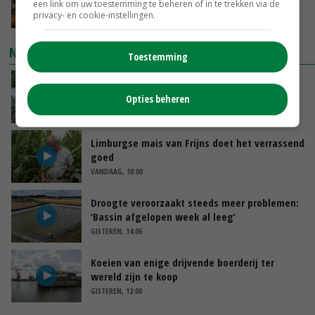
hogere omzet
een link om uw toestemming te beheren of in te trekken via de
privacy- en cookie-instellingen.
VANDAAG, 14:35
NIEUWSTE VIDEO'S
Toestemming
Oekraïne-vlogger Kees Huizinga: ‘Bezoek van
de ambassade mag zelf groente plukken’
Opties beheren
VANDAAG, 12:00
Limburgse mais van Frijns doet het verrassend
goed
VANDAAG, 10:00
Droogte veroorzaakt steeds meer problemen:
‘Bassin afgelopen week al leeg’
GISTEREN, 14:06
Koeien van enige drijvende boerderij ter
wereld zijn te koop
GISTEREN, 12:00