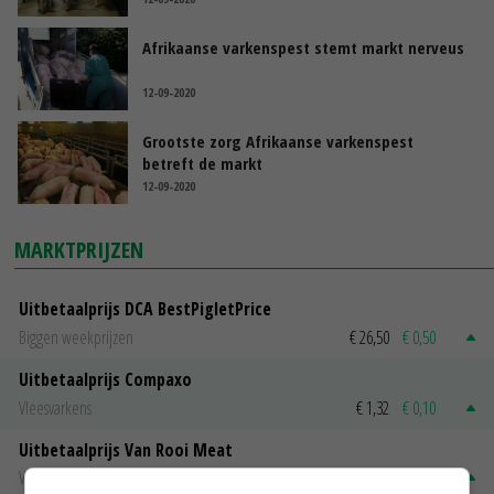
Afrikaanse varkenspest stemt markt nerveus
12-09-2020
Grootste zorg Afrikaanse varkenspest
betreft de markt
12-09-2020
MARKTPRIJZEN
Uitbetaalprijs DCA BestPigletPrice
Biggen weekprijzen
€ 26,50
€ 0,50
Uitbetaalprijs Compaxo
Vleesvarkens
€ 1,32
€ 0,10
Uitbetaalprijs Van Rooi Meat
Vleesvarkens
€ 1,25
€ 0,10