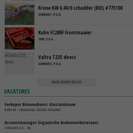
Krone KW 6.40/6 schudder (BIE) #775108
GEBRUIKT, P.O.A.
Kuhn FC280F Frontmaaier
1999, P.O.A.
Valtra T235 direct
GEBRUIKT, P.O.A.
MEER ADVERTENTIES
VACATURES
Verkoper Binnendienst Glastuinbouw
KARO BV - ZWAAGDIJK, NOORD-HOLLAND,
Accountmanager Organische Bodemverbeteraars
COMGOED B.V. - NL