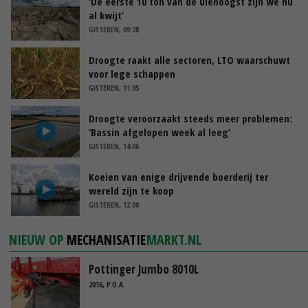
‘De eerste 10 ton van de uienoogst zijn we nu
al kwijt’
GISTEREN, 09:28
Droogte raakt alle sectoren, LTO waarschuwt
voor lege schappen
GISTEREN, 11:05
Droogte veroorzaakt steeds meer problemen:
‘Bassin afgelopen week al leeg’
GISTEREN, 14:06
Koeien van enige drijvende boerderij ter
wereld zijn te koop
GISTEREN, 12:00
NIEUW OP
MECHANISATIE
MARKT.NL
Pottinger Jumbo 8010L
2016, P.O.A.