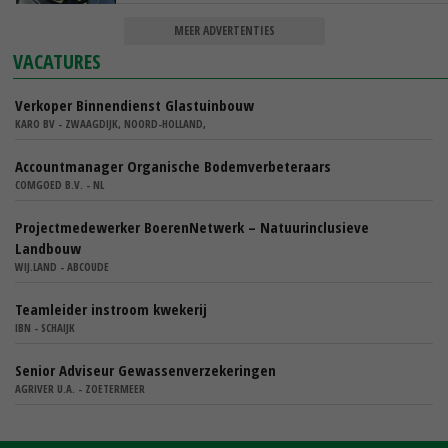
MEER ADVERTENTIES
VACATURES
Verkoper Binnendienst Glastuinbouw
KARO BV - ZWAAGDIJK, NOORD-HOLLAND,
Accountmanager Organische Bodemverbeteraars
COMGOED B.V. - NL
Projectmedewerker BoerenNetwerk – Natuurinclusieve
Landbouw
WIJ.LAND - ABCOUDE
Teamleider instroom kwekerij
IBN - SCHAIJK
Senior Adviseur Gewassenverzekeringen
AGRIVER U.A. - ZOETERMEER