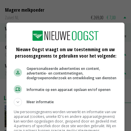
Magere melkpoeder
Zuivel NL
€ 269,00
€ 7,00
Vleeskuikens 2001-2600 gr
Barneveld
€ 1,09
~
€ 1,11
Gerst
Nieuwe Oogst vraagt om uw toestemming om uw
Groningen
€ 197,00
€ 2,00
persoonsgegevens te gebruiken voor het volgende:
Volle melkpoeder
Gepersonaliseerde advertenties en content,
Zuivel NL
€ 345,00
€ 20,00
advertentie- en contentmetingen,
doelgroepenonderzoek en ontwikkeling van diensten
MEER MARKTPRIJZEN
Informatie op een apparaat opslaan en/of openen
LAATSTE NIEUWS
Meer informatie
Kamervragen over onttrekkingsverbod,
Uw persoonsgegevens worden verwerkt en informatie van uw
minister spreekt van ‘ondernemersrisico’
apparaat (cookies, unieke ID's en andere apparaatgegevens)
kan worden opgeslagen door, geopend door en gedeeld met
GISTEREN, 16:27
4 partners of specifiek door deze site worden gebruikt. Wij en
onze partners kunnen precieze geolocatiegegevens