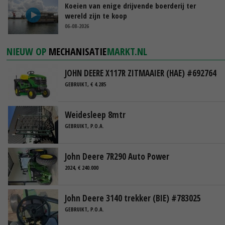
Koeien van enige drijvende boerderij ter
wereld zijn te koop
06-08-2026
NIEUW OP
MECHANISATIE
MARKT.NL
JOHN DEERE X117R ZITMAAIER (HAE) #692764
GEBRUIKT, € 4.285
Weidesleep 8mtr
GEBRUIKT, P.O.A.
John Deere 7R290 Auto Power
2024, € 240.000
John Deere 3140 trekker (BIE) #783025
GEBRUIKT, P.O.A.