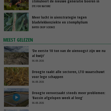
stimuleert de nieuwe generatie boeren in
Nederland
EYE FOR NATURE
Meer lucht in uienstrategie tegen
bladvlekkenziekte en stemphylium
BAYER CROP SCIENCE
MEEST GELEZEN
‘De eerste 10 ton van de uienoogst zijn we nu
al kwijt’
06-08-2026
Droogte raakt alle sectoren, LTO waarschuwt
voor lege schappen
06-08-2026
Droogte veroorzaakt steeds meer problemen:
‘Bassin afgelopen week al leeg’
06-08-2026