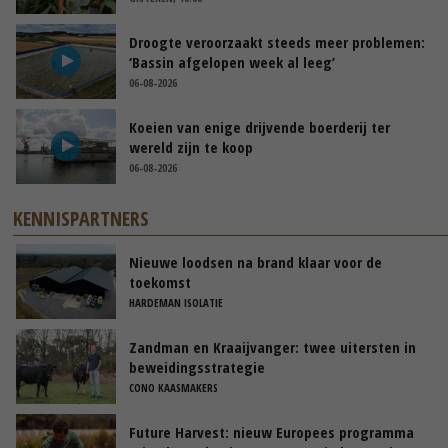
Droogte veroorzaakt steeds meer problemen:
‘Bassin afgelopen week al leeg’
06-08-2026
Koeien van enige drijvende boerderij ter
wereld zijn te koop
06-08-2026
KENNISPARTNERS
Nieuwe loodsen na brand klaar voor de
toekomst
HARDEMAN ISOLATIE
Zandman en Kraaijvanger: twee uitersten in
beweidingsstrategie
CONO KAASMAKERS
Future Harvest: nieuw Europees programma