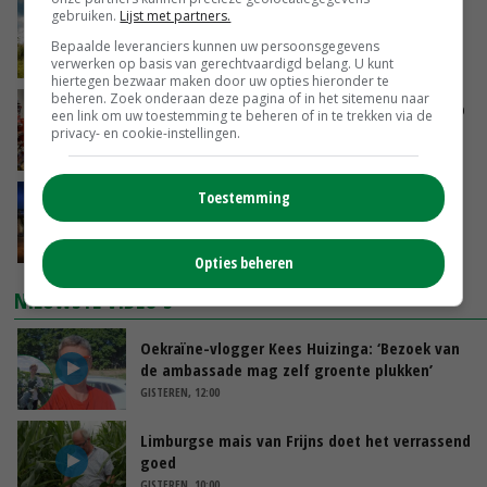
‘Rendement van Krullvarkens komt van de
gebruiken.
Lijst met partners.
overkant’
Bepaalde leveranciers kunnen uw persoonsgegevens
GISTEREN, 15:30
verwerken op basis van gerechtvaardigd belang. U kunt
hiertegen bezwaar maken door uw opties hieronder te
beheren. Zoek onderaan deze pagina of in het sitemenu naar
Oorlogen en El Niño stuwen voedselprijzen op
een link om uw toestemming te beheren of in te trekken via de
privacy- en cookie-instellingen.
GISTEREN, 15:04
Toestemming
Nettowinst Royal A-ware onder druk ondanks
hogere omzet
GISTEREN, 14:35
Opties beheren
NIEUWSTE VIDEO'S
Oekraïne-vlogger Kees Huizinga: ‘Bezoek van
de ambassade mag zelf groente plukken’
GISTEREN, 12:00
Limburgse mais van Frijns doet het verrassend
goed
GISTEREN, 10:00