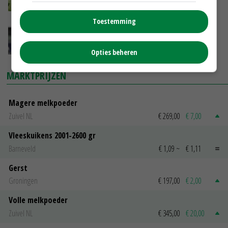
11-02-2017
Toestemming
'EP laat zich in met verkapt protectionisme'
16-12-2016
Opties beheren
MARKTPRIJZEN
Magere melkpoeder
Zuivel NL
€ 269,00
€ 7,00
Vleeskuikens 2001-2600 gr
Barneveld
€ 1,09
~
€ 1,11
Gerst
Groningen
€ 197,00
€ 2,00
Volle melkpoeder
Zuivel NL
€ 345,00
€ 20,00