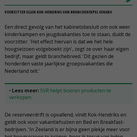
VOORZITTER ELLEN KOK-HENDRIKS VAN BRANCHEKOEPEL VEKABO
Een direct gevolg van het kabinetsbesluit om ook weer
kinderkampen en jeugdvakanties toe te staan, duidt de
voorzitter. 'Het effect hiervan is dat we het hele
hoogseizoen volgeboekt zijn', zegt ze over haar eigen
bedrijf, maar geldt branchebreed. 'Dit gezien de
honderden vaste jaarlijkse groepsvakanties die
Nederland telt.'
•
Lees meer:
SVR helpt boeren producten te
verkopen
De reserveerdrift is opvallend, vindt Kok-Hendriks en
geldt ook voor vakantiehuizen en Bed en Breakfast-
bedrijven. 'In Zeeland is er bijna geen plekje meer voor
het hoogseizoen te krijgen, hoor ik terug van leden.