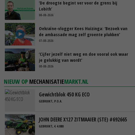
‘De droogte begint ver voor de grens bij
Lobith’
08-08-2026
Oekraïne-vlogger Kees Huizinga: ‘Bezoek van
de ambassade mag zelf groente plukken’
07-08-2026
‘Cijfer jezelf niet weg en doe vooral ook waar
je gelukkig van wordt’
08-08-2026
NIEUW OP
MECHANISATIE
MARKT.NL
Gewichtblok 450 KG ECO
GEBRUIKT, P.O.A.
JOHN DEERE X127 ZITMAAIER (STE) #692665
GEBRUIKT, € 4.080