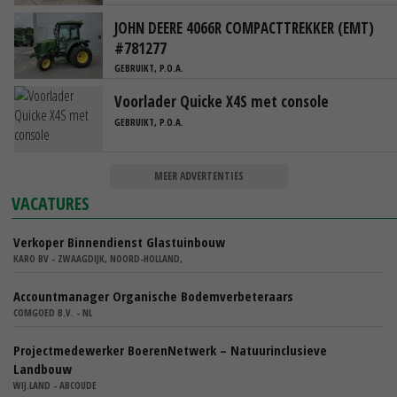
JOHN DEERE 4066R COMPACTTREKKER (EMT)
#781277
GEBRUIKT, P.O.A.
Voorlader Quicke X4S met console
GEBRUIKT, P.O.A.
MEER ADVERTENTIES
VACATURES
Verkoper Binnendienst Glastuinbouw
KARO BV - ZWAAGDIJK, NOORD-HOLLAND,
Accountmanager Organische Bodemverbeteraars
COMGOED B.V. - NL
Projectmedewerker BoerenNetwerk – Natuurinclusieve
Landbouw
WIJ.LAND - ABCOUDE