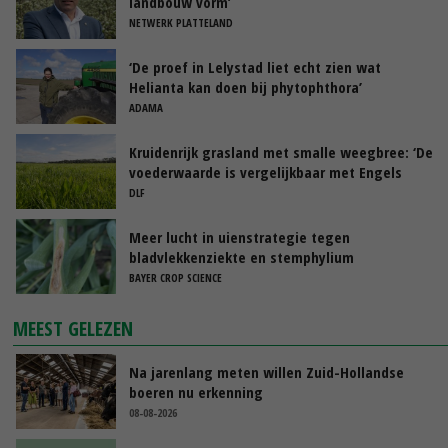
landbouw vorm’
NETWERK PLATTELAND
‘De proef in Lelystad liet echt zien wat
Helianta kan doen bij phytophthora’
ADAMA
Kruidenrijk grasland met smalle weegbree: ‘De
voederwaarde is vergelijkbaar met Engels
raaigras’
DLF
Meer lucht in uienstrategie tegen
bladvlekkenziekte en stemphylium
BAYER CROP SCIENCE
MEEST GELEZEN
Na jarenlang meten willen Zuid-Hollandse
boeren nu erkenning
08-08-2026