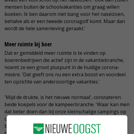
mensen buiten de schoolvakanties om graag willen
boeken. Ik ben daarom niet bang voor het naseizoen,
behalve als er een tweede coronagolf komt. Maar dan
wordt de hele samenleving geraakt.'
Meer ruimte bij boer
Dat er gemiddeld meer ruimte is te vinden op
boerenbedrijven die actief zijn in de vakantiebranche,
noemt ze een groot pluspunt in de huidige corona-
misère. 'Dat geeft ons nu een extra boost en voordeel
ten opzichte van andersoortige vakanties.'
'Mijd de drukte, is het nieuwe normaal', constateren
beide koepels voor de kampeerbranche. 'Waar kan men
dat beter doen dan bij onze kleinschalige campings op
ons mooie platteland?', kopt SVR's Van Mill de bal zelf
binnen. Kok-Hendriks: 'Nu eerst de focus op het
hoogseizoen. Daarna zien we wel'.