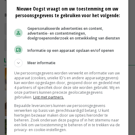
Nieuwe Oogst vraagt om uw toestemming om uw
Bekijk meer over:
persoonsgegevens te gebruiken voor het volgende:
SVR
boerderijcampings
coronavirus
Gepersonaliseerde advertenties en content,
advertentie- en contentmetingen,
doelgroepenonderzoek en ontwikkeling van diensten
seizoensarbeid
Informatie op een apparaat opslaan en/of openen
LEES OOK
Meer informatie
SVR helpt boeren producten te verkopen
Uw persoonsgegevens worden verwerkt en informatie van uw
apparaat (cookies, unieke ID's en andere apparaatgegevens)
kan worden opgeslagen door, geopend door en gedeeld met
23-04-2020
4 partners of specifiek door deze site worden gebruikt. Wij en
onze partners kunnen precieze geolocatiegegevens
gebruiken.
Lijst met partners.
Veel belangstelling voor Pieperprijsvraag
van Harrysfarm
Bepaalde leveranciers kunnen uw persoonsgegevens
verwerken op basis van gerechtvaardigd belang. U kunt
12-04-2018
hiertegen bezwaar maken door uw opties hieronder te
beheren. Zoek onderaan deze pagina of in het sitemenu naar
Vind je eigen kampeerboer op SVR-
een link om uw toestemming te beheren of in te trekken via de
privacy- en cookie-instellingen.
Vakantiebeurs