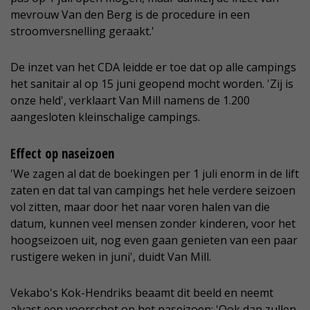
mevrouw Van den Berg is de procedure in een
stroomversnelling geraakt.'
De inzet van het CDA leidde er toe dat op alle campings
het sanitair al op 15 juni geopend mocht worden. 'Zij is
onze held', verklaart Van Mill namens de 1.200
aangesloten kleinschalige campings.
Effect op naseizoen
'We zagen al dat de boekingen per 1 juli enorm in de lift
zaten en dat tal van campings het hele verdere seizoen
vol zitten, maar door het naar voren halen van die
datum, kunnen veel mensen zonder kinderen, voor het
hoogseizoen uit, nog even gaan genieten van een paar
rustigere weken in juni', duidt Van Mill.
Vekabo's Kok-Hendriks beaamt dit beeld en neemt
alvast een voorschot op het naseizoen: 'Ook dan zullen