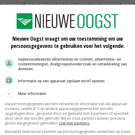
its voor melkvee voorlopig nog niet worden aangepast.
terugbrengen van de hoeveelheid fosfaatrechten tot onder
iseerd, constateert Schouten.
Nieuwe Oogst vraagt om uw toestemming om uw
s de minister betekenen dat er in het
persoonsgegevens te gebruiken voor het volgende:
staan voor het houden van meer dieren. In combinatie
een overschrijding van de sectorale productieplafonds
Gepersonaliseerde advertenties en content, advertentie- en
contentmetingen, doelgroepenonderzoek en ontwikkeling van
diensten
ond zit, kunnen de forfaits voor melkvee alsnog worden
Informatie op een apparaat opslaan en/of openen
Meer informatie
Uw persoonsgegevens worden verwerkt en informatie van uw apparaat
(cookies, unieke ID's en andere apparaatgegevens) kan worden
opgeslagen door, geopend door en gedeeld met 4 partners of specifiek
door deze site worden gebruikt. Wij en onze partners kunnen precieze
geolocatiegegevens gebruiken.
Lijst met partners.
e en diverse dossiers mestbeleid
Bepaalde leveranciers kunnen uw persoonsgegevens verwerken op basis