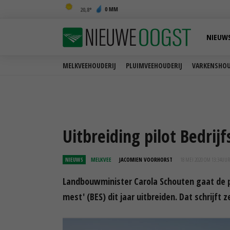
0 MM
20,8
NIEUW
MELKVEEHOUDERIJ
PLUIMVEEHOUDERIJ
VARKENSHOU
Uitbreiding pilot Bedrijf
NIEUWS
MELKVEE
JACOMIEN VOORHORST
18 MEI 2020 OM 13:34
UUR
Landbouwminister Carola Schouten gaat de pilo
mest' (BES) dit jaar uitbreiden. Dat schrijf