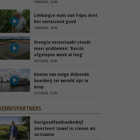
VANDAAG, 12:00
Limburgse mais van Frijns doet
het verrassend goed
VANDAAG, 10:00
Droogte veroorzaakt steeds
meer problemen: ‘Bassin
afgelopen week al leeg’
GISTEREN, 14:06
Koeien van enige drijvende
boerderij ter wereld zijn te
koop
GISTEREN, 12:00
KENNISPARTNERS
Vastgoedfondsenbedrijf
investeert zowel in stenen als
in mensen
VASTELANDEN