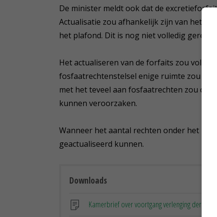
De minister meldt ook dat de excretieforfa
Actualisatie zou afhankelijk zijn van het 
het plafond. Dit is nog niet volledig gereal
Het actualiseren van de forfaits zou volgen
fosfaatrechtenstelsel enige ruimte zou ont
met het teveel aan fosfaatrechten zou dit 
kunnen veroorzaken.
Wanneer het aantal rechten onder het plaf
geactualiseerd kunnen.
Downloads
Kamerbrief over voortgang verlenging derogati