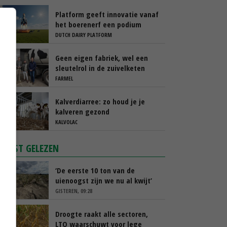
Platform geeft innovatie vanaf
het boerenerf een podium
DUTCH DAIRY PLATFORM
Geen eigen fabriek, wel een
sleutelrol in de zuivelketen
FARMEL
Kalverdiarree: zo houd je je
kalveren gezond
KALVOLAC
MEEST GELEZEN
‘De eerste 10 ton van de
uienoogst zijn we nu al kwijt’
GISTEREN, 09:28
Droogte raakt alle sectoren,
LTO waarschuwt voor lege