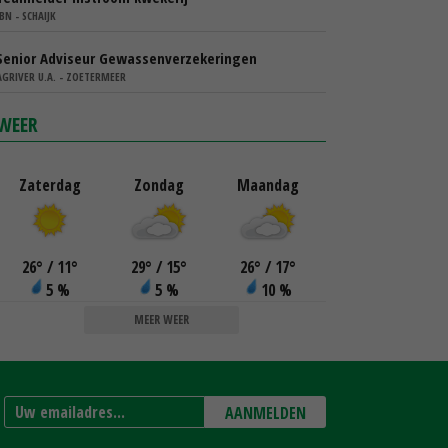
IBN - SCHAIJK
Senior Adviseur Gewassenverzekeringen
AGRIVER U.A. - ZOETERMEER
WEER
Zaterdag
Zondag
Maandag
26
°
/ 11
°
29
°
/ 15
°
26
°
/ 17
°
5 %
5 %
10 %
MEER WEER
AANMELDEN