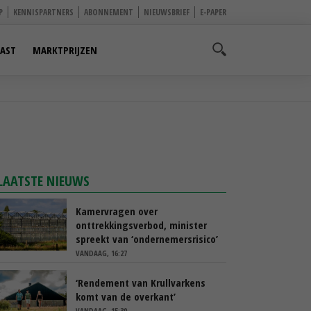
P
KENNISPARTNERS
ABONNEMENT
NIEUWSBRIEF
E-PAPER
AST
MARKTPRIJZEN
LAATSTE NIEUWS
Kamervragen over
onttrekkingsverbod, minister
spreekt van ‘ondernemersrisico’
VANDAAG, 16:27
‘Rendement van Krullvarkens
komt van de overkant’
VANDAAG, 15:30