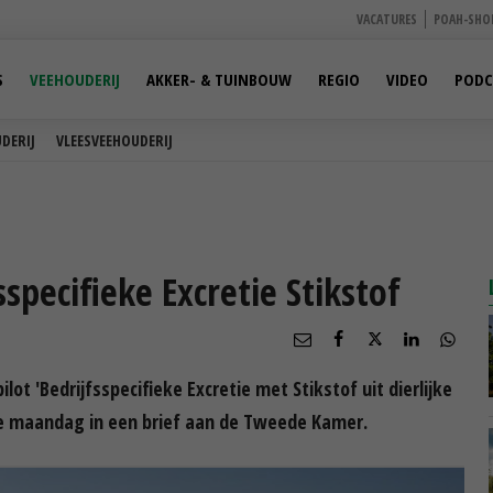
VACATURES
POAH-SHO
S
VEEHOUDERIJ
AKKER- & TUINBOUW
REGIO
VIDEO
PODC
DERIJ
VLEESVEEHOUDERIJ
sspecifieke Excretie Stikstof
t 'Bedrijfsspecifieke Excretie met Stikstof uit dierlijke
t ze maandag in een brief aan de Tweede Kamer.