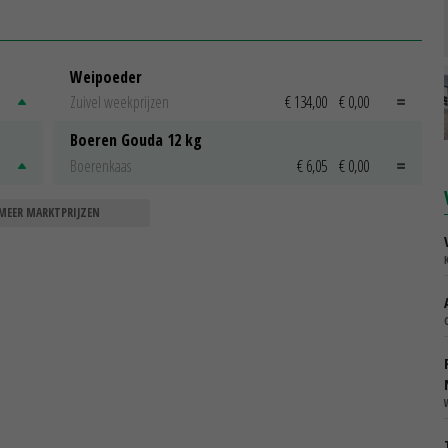
Weipoeder
Zuivel weekprijzen
€ 134,00
€ 0,00
Boeren Gouda 12 kg
Boerenkaas
€ 6,05
€ 0,00
MEER MARKTPRIJZEN