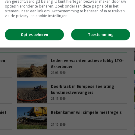
van gerechtvaardigd belang. U kunt hiertegen bezwaar maken door uw
opties hieronder te beheren. Zoek onderaan deze pagina of in het
sitemenu naar een link om uw toestemming te beheren of in te trekken
via de privacy- en cookie-instellingen.
Opties beheren
Toestemming
gen
Leden verwachten actieve lobby LTO-
Akkerbouw
24-01-2020
e
Doorbraak in Europese toelating
kunstmestvervangers
22-11-2019
iet
Rekenkamer wil simpele mestregels
24-10-2019