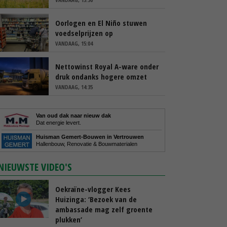
Oorlogen en El Niño stuwen
voedselprijzen op
VANDAAG, 15:04
Nettowinst Royal A-ware onder
druk ondanks hogere omzet
VANDAAG, 14:35
Van oud dak naar nieuw dak
Dat energie levert.
Huisman Gemert-Bouwen in Vertrouwen
Hallenbouw, Renovatie & Bouwmaterialen
NIEUWSTE VIDEO'S
Oekraïne-vlogger Kees
Huizinga: ‘Bezoek van de
ambassade mag zelf groente
plukken’