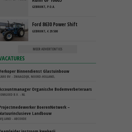
GEBRUIKT, P.O.A.
Ford 8630 Power Shift
GEBRUIKT, € 29.500
MEER ADVERTENTIES
VACATURES
Verkoper Binnendienst Glastuinbouw
KARO BV - ZWAAGDIJK, NOORD-HOLLAND,
Accountmanager Organische Bodemverbeteraars
COMGOED B.V. - NL
Projectmedewerker BoerenNetwerk –
Natuurinclusieve Landbouw
WIJ.LAND - ABCOUDE
Teamleider instroom kwekerij