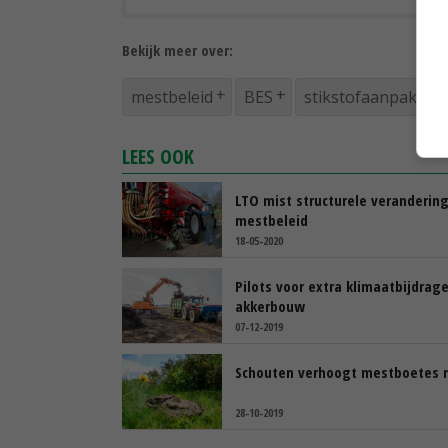
Bekijk meer over:
mestbeleid
BES
stikstofaanpak
LEES OOK
LTO mist structurele veranderin
mestbeleid
18-05-2020
Pilots voor extra klimaatbijdrag
akkerbouw
07-12-2019
Schouten verhoogt mestboetes n
28-10-2019