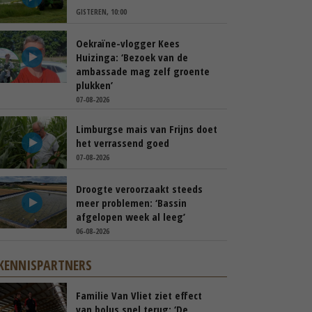
GISTEREN, 10:00
Oekraïne-vlogger Kees
Huizinga: ‘Bezoek van de
ambassade mag zelf groente
plukken’
07-08-2026
Limburgse mais van Frijns doet
het verrassend goed
07-08-2026
Droogte veroorzaakt steeds
meer problemen: ‘Bassin
afgelopen week al leeg’
06-08-2026
KENNISPARTNERS
Familie Van Vliet ziet effect
van bolus snel terug: ‘De