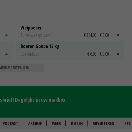
Weipoeder
Zuivel weekprijzen
€ 134,00
€ 0,00
Boeren Gouda 12 kg
Boerenkaas
€ 6,05
€ 0,00
MEER MARKTPRIJZEN
brief! Dagelijks in uw mailbox
PODCAST
ARCHIEF
WEER
REIZEN
ADVERTEREN
RSS