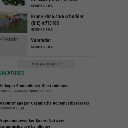
GEBRUIKT, P.O.A.
Krone KW 6.40/6 schudder
(BIE) #775108
GEBRUIKT, P.O.A.
Voorlader
GEBRUIKT, P.O.A.
MEER ADVERTENTIES
VACATURES
Verkoper Binnendienst Glastuinbouw
KARO BV - ZWAAGDIJK, NOORD-HOLLAND,
Accountmanager Organische Bodemverbeteraars
COMGOED B.V. - NL
Projectmedewerker BoerenNetwerk –
Natuurinclusieve Landbouw