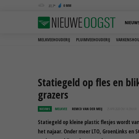
0 MM
27,7
NIEUW
MELKVEEHOUDERIJ
PLUIMVEEHOUDERIJ
VARKENSHOU
Statiegeld op fles en bl
grazers
NIEUWS
MELKVEE
REMCO VAN DER MEIJ
25 APR 2020 OM 14:29
UUR
Statiegeld op kleine plastic flesjes wordt va
het najaar. Onder meer LTO, GroenLinks en S