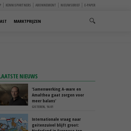
P
KENNISPARTNERS
ABONNEMENT
NIEUWSBRIEF
E-PAPER
AST
MARKTPRIJZEN
LAATSTE NIEUWS
‘Samenwerking A-ware en
Amalthea gaat zorgen voor
meer balans’
GISTEREN, 16:01
Internationale vraag naar
geitenzuivel blijft groot:
Nederland in Europese top