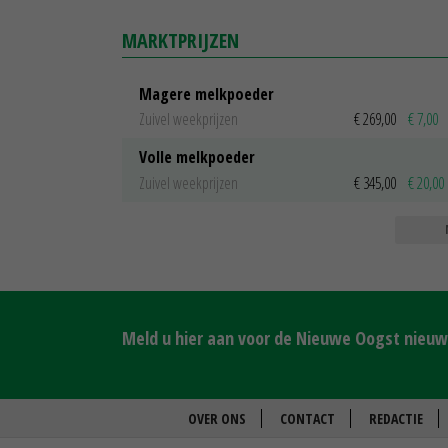
MARKTPRIJZEN
Magere melkpoeder
Zuivel weekprijzen
€ 269,00
€ 7,00
Volle melkpoeder
Zuivel weekprijzen
€ 345,00
€ 20,00
Meld u hier aan voor de Nieuwe Oogst nieuws
OVER ONS
CONTACT
REDACTIE