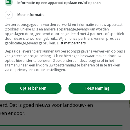
Informatie op een apparaat opslaan en/of openen
Meer informatie
ar discussie over statiegeld op plastic flesjes. Van
Uw persoonsgegevens worden verwerkt en informatie van uw apparaat
(cookies, unieke ID's en andere apparaatgegevens) kan worden
 waarin het doel (minder zwerfafval) in plaats van het
opgeslagen door, geopend door en gedeeld met 4 partners of specifiek
door deze site worden gebruikt. Wij en onze partners kunnen precieze
geolocatiegegevens gebruiken.
Lijst met partners.
Bepaalde leveranciers kunnen uw persoonsgegevens verwerken op basis
et bedrijfsleven en de Vereniging Nederlandse
van gerechtvaardigd belang. U kunt hiertegen bezwaar maken door uw
opties hieronder te beheren. Zoek onderaan deze pagina of in het
c flesjes dat in het milieu belandt met 70-90 procent af
sitemenu naar een link om uw toestemming te beheren of in te trekken
via de privacy- en cookie-instellingen.
ou statiegeld ingevoerd worden. Dat is nu het geval.
Opties beheren
Toestemming
ic flesjes over de toonbank, zo'n 100 miljoen daarvan
n dat met dit statiegeldsysteem 90 procent van de plastic
everd. Dat is goed nieuws voor landbouw- en
ken er door.