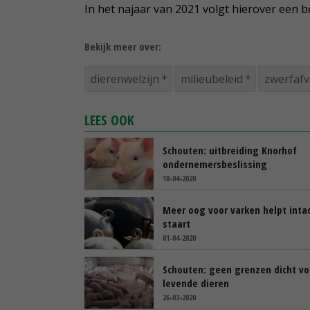
In het najaar van 2021 volgt hierover een be
Bekijk meer over:
dierenwelzijn
milieubeleid
zwerfafv
LEES OOK
Schouten: uitbreiding Knorhof
ondernemersbeslissing
18-04-2020
Meer oog voor varken helpt inta
staart
01-04-2020
Schouten: geen grenzen dicht vo
levende dieren
26-03-2020