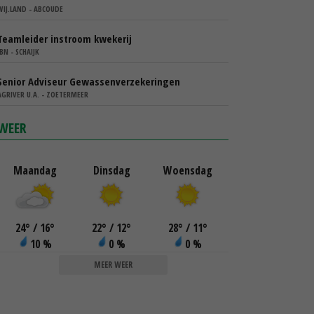
WIJ.LAND - ABCOUDE
Teamleider instroom kwekerij
IBN - SCHAIJK
Senior Adviseur Gewassenverzekeringen
AGRIVER U.A. - ZOETERMEER
WEER
Maandag
Dinsdag
Woensdag
24
°
/ 16
°
22
°
/ 12
°
28
°
/ 11
°
10 %
0 %
0 %
MEER WEER