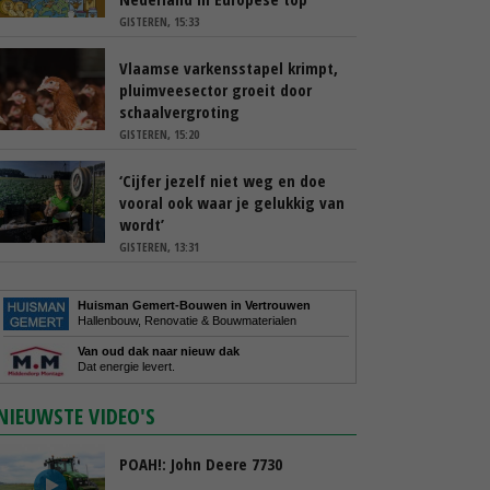
GISTEREN, 15:33
Vlaamse varkensstapel krimpt,
pluimveesector groeit door
schaalvergroting
GISTEREN, 15:20
‘Cijfer jezelf niet weg en doe
vooral ook waar je gelukkig van
wordt’
GISTEREN, 13:31
Huisman Gemert-Bouwen in Vertrouwen
Hallenbouw, Renovatie & Bouwmaterialen
Van oud dak naar nieuw dak
Dat energie levert.
NIEUWSTE VIDEO'S
POAH!: John Deere 7730