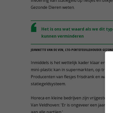
invoering van statiegeld op flesjes en blikj
Gezonde Dieren weten.
Het is ons wat waard als we dit t
kunnen verminderen
JEANNETTE VAN DE VEN, LTO-PORTEFEUILLEHOUDER GEZON
Inmiddels is het wettelijk kader klaar en ka
mini-plastic kan in supermarkten, op treinst
Producenten van flesjes frisdrank en water 
statiegeldsysteem.
Horeca en kleine bedrijven zijn vrijgesteld v
Van Veldhoven: 'Er is ongeveer een jaar vo
aan alle partijen.'