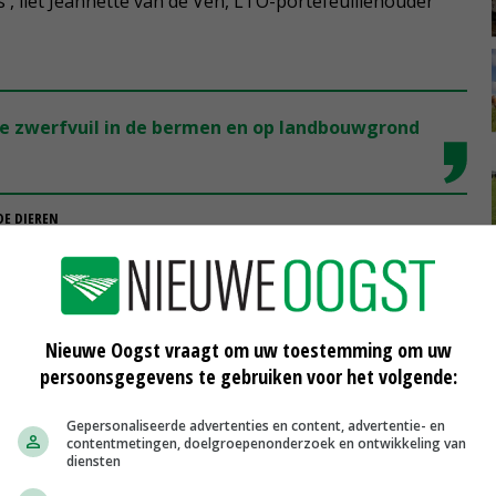
es', liet Jeannette van de Ven, LTO-portefeuillehouder
ype zwerfvuil in de bermen en op landbouwgrond
DE DIEREN
n de regelgeving landelijk van start. Inleveren van het
ations, bij tankstations langs de weg en via cateraars.
zijn verantwoordelijk voor de invoering van het
Nieuwe Oogst vraagt om uw toestemming om uw
persoonsgegevens te gebruiken voor het volgende:
Gepersonaliseerde advertenties en content, advertentie- en
an de verplichting kleine plastic flesjes in te zamelen.
contentmetingen, doelgroepenonderzoek en ontwikkeling van
orbereidingstijd nodig, daarom geven we nu duidelijkheid
diensten