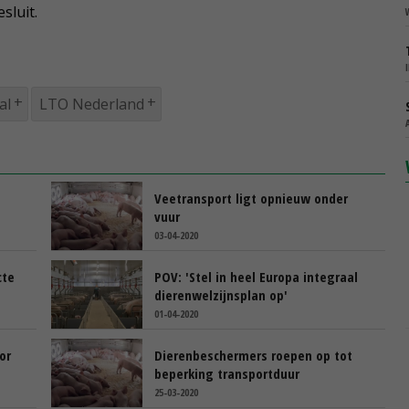
sluit.
al
LTO Nederland
Veetransport ligt opnieuw onder
vuur
03-04-2020
cte
POV: 'Stel in heel Europa integraal
dierenwelzijnsplan op'
01-04-2020
or
Dierenbeschermers roepen op tot
beperking transportduur
25-03-2020