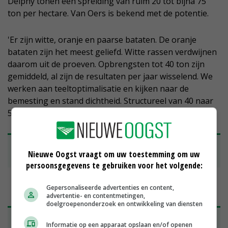
Delphy tonen een spreiding van ruim 20 tot bijna 75
ton per hectare. Van Oers is bekend met de potentie.
'Er zijn witte, oranje en paarse bataten. De oranje
bataten zijn het meest geliefd. Witte rassen verdwijnen
daarom uit de proeven. Opbrengsten tot 40 ton zijn
gemiddeld, al zijn de resultaten per jaar wisselend. We
werken aan teeltoptimalisatie en kijken naar de
bemesting en stand dichtheid. Structureel van 40 naar
55 ton levert een enorme winst op.'
• Lees ook:
Nederlandse zoete bataat zoekt
Nieuwe Oogst vraagt om uw toestemming om uw
schapruimte
persoonsgegevens te gebruiken voor het volgende:
Gepersonaliseerde advertenties en content,
advertentie- en contentmetingen,
doelgroepenonderzoek en ontwikkeling van diensten
Grootschalige bataatteelt vraagt om
Informatie op een apparaat opslaan en/of openen