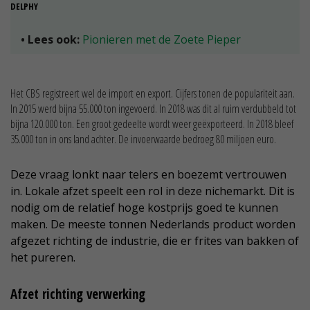
DELPHY
• Lees ook:
Pionieren met de Zoete Pieper
Het CBS registreert wel de import en export. Cijfers tonen de populariteit aan.
In 2015 werd bijna 55.000 ton ingevoerd. In 2018 was dit al ruim verdubbeld tot
bijna 120.000 ton. Een groot gedeelte wordt weer geëxporteerd. In 2018 bleef
35.000 ton in ons land achter. De invoerwaarde bedroeg 80 miljoen euro.
Deze vraag lonkt naar telers en boezemt vertrouwen
in. Lokale afzet speelt een rol in deze nichemarkt. Dit is
nodig om de relatief hoge kostprijs goed te kunnen
maken. De meeste tonnen Nederlands product worden
afgezet richting de industrie, die er frites van bakken of
het pureren.
Afzet richting verwerking