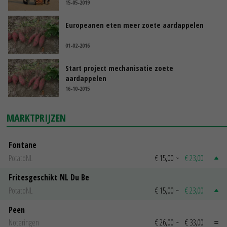
15-05-2019
Europeanen eten meer zoete aardappelen
01-02-2016
Start project mechanisatie zoete
aardappelen
16-10-2015
MARKTPRIJZEN
Fontane
PotatoNL
€ 15,00
~
€ 23,00
Fritesgeschikt NL Du Be
PotatoNL
€ 15,00
~
€ 23,00
Peen
Noteringen
€ 26,00
~
€ 33,00