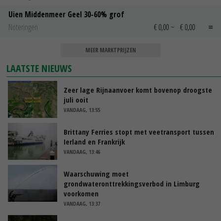
Uien Middenmeer Geel 30-60% grof
Noteringen
€ 0,00
~
€ 0,00
MEER MARKTPRIJZEN
LAATSTE NIEUWS
Zeer lage Rijnaanvoer komt bovenop droogste
juli ooit
VANDAAG, 13:55
Brittany Ferries stopt met veetransport tussen
Ierland en Frankrijk
VANDAAG, 13:46
Waarschuwing moet
grondwateronttrekkingsverbod in Limburg
voorkomen
VANDAAG, 13:37