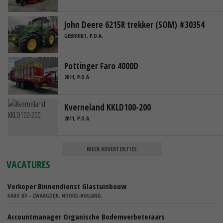
John Deere 6215R trekker (SOM) #30354
GEBRUIKT, P.O.A.
Pottinger Faro 4000D
2011, P.O.A.
Kverneland KKLD100-200
2011, P.O.A.
MEER ADVERTENTIES
VACATURES
Verkoper Binnendienst Glastuinbouw
KARO BV - ZWAAGDIJK, NOORD-HOLLAND,
Accountmanager Organische Bodemverbeteraars