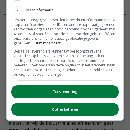
mechanisering
Meer informatie
Uw persoonsgegevens worden verwerkt en informatie van uw
Pieter Verschure heeft in Aarle-Rixtel en Horst een
apparaat (cookies, unieke ID's en andere apparaatgegevens)
bloemenkwekerij en vollegrondsgroentebedrijf. In
kan worden opgeslagen door, geopend door en gedeeld met
Portugal stuitte hij vijf jaar geleden op de bataat.
4 partners of specifiek door deze site worden gebruikt. Wij en
onze partners kunnen precieze geolocatiegegevens
De teelt op zijn bedrijf werd stapsgewijs
gebruiken.
Lijst met partners.
opgeschaald van 1,5 naar 35 hectare. Verschure:
Bepaalde leveranciers kunnen uw persoonsgegevens
'Dit betekent steeds meer mechanisering. Een
verwerken op basis van gerechtvaardigd belang. U kunt
Struik-rijenfrees maakt 75 centimeterruggen en
hiertegen bezwaar maken door uw opties hieronder te
daar wordt afbreekbaar biofolie over getrokken.
beheren. Zoek onderaan deze pagina of in het sitemenu naar
een link om uw toestemming te beheren of in te trekken via de
Tegen het onkruid spuit ik met een zelfontworpen
privacy- en cookie-instellingen.
strokenspuit. Een preiponsmachine maakt de
plantgaten. Het planten van de stekken is
handwerk.' Verschure teelt voor de industrie en
Toestemming
rooit met een aardappelrooier. 'Kleine
beschadigingen zijn geen bezwaar, mits de bataten
Opties beheren
direct worden verwerkt', weet de teler. 'Voor de
retail zie ik kansen. Dit segment vraagt juist kleine
maten, terwijl de industrie alles afneemt en gaat
voor grof. Het gewas groeit met weinig input zeer