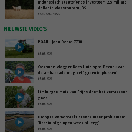
Indonesisch staatsfonds investeert 2,5 miljard
dollar in vleesconcern JBS
VANDAAG, 13:26
NIEUWSTE VIDEO'S
POAH!: John Deere 7730
08-08-2026
Oekraïne-vlogger Kees Huizinga: ‘Bezoek van
de ambassade mag zelf groente plukken’
07-08-2026
Limburgse mais van Frijns doet het verrassend
goed
07-08-2026
Droogte veroorzaakt steeds meer problemen:
‘Bassin afgelopen week al leeg’
06-08-2026