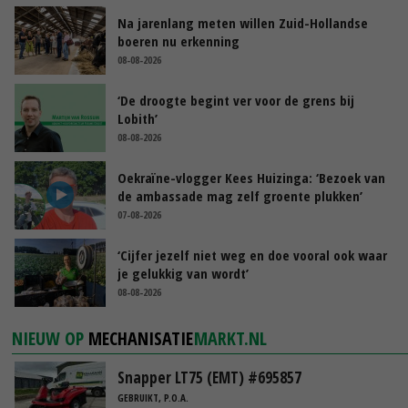
Na jarenlang meten willen Zuid-Hollandse
boeren nu erkenning
08-08-2026
‘De droogte begint ver voor de grens bij
Lobith’
08-08-2026
Oekraïne-vlogger Kees Huizinga: ‘Bezoek van
de ambassade mag zelf groente plukken’
07-08-2026
‘Cijfer jezelf niet weg en doe vooral ook waar
je gelukkig van wordt’
08-08-2026
NIEUW OP
MECHANISATIE
MARKT.NL
Snapper LT75 (EMT) #695857
GEBRUIKT, P.O.A.