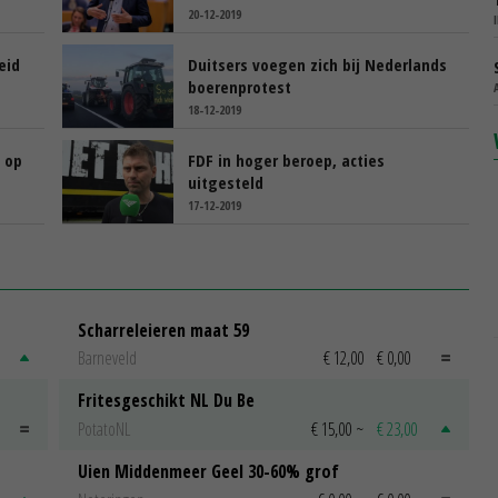
20-12-2019
eid
Duitsers voegen zich bij Nederlands
boerenprotest
18-12-2019
 op
FDF in hoger beroep, acties
uitgesteld
17-12-2019
Scharreleieren maat 59
Barneveld
€ 12,00
€ 0,00
Fritesgeschikt NL Du Be
PotatoNL
€ 15,00
~
€ 23,00
Uien Middenmeer Geel 30-60% grof