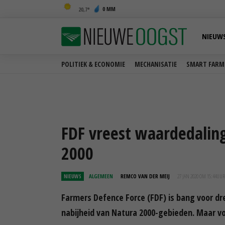
0 MM
20,7
NIEUW
POLITIEK & ECONOMIE
MECHANISATIE
SMART FARM
FDF vreest waardedaling
2000
NIEUWS
ALGEMEEN
REMCO VAN DER MEIJ
27 JAN 2020 OM 15:44
UUR
Farmers Defence Force (FDF) is bang voor dr
nabijheid van Natura 2000-gebieden. Maar vo