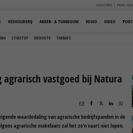
VACATURES
POAH-SHO
S
VEEHOUDERIJ
AKKER- & TUINBOUW
REGIO
VIDEO
PODC
ING
STIKSTOF
DROOGTE
THEMA'S
 agrarisch vastgoed bij Natura
eigende waardedaling van agrarische bedrijfspanden in de
lgens agrarische makelaars zal het zo'n vaart niet lopen.