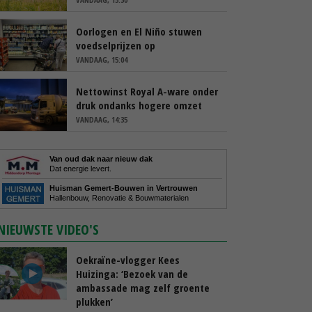
Oorlogen en El Niño stuwen
voedselprijzen op
VANDAAG, 15:04
Nettowinst Royal A-ware onder
druk ondanks hogere omzet
VANDAAG, 14:35
Van oud dak naar nieuw dak
Dat energie levert.
Huisman Gemert-Bouwen in Vertrouwen
Hallenbouw, Renovatie & Bouwmaterialen
NIEUWSTE VIDEO'S
Oekraïne-vlogger Kees
Huizinga: ‘Bezoek van de
ambassade mag zelf groente
plukken’