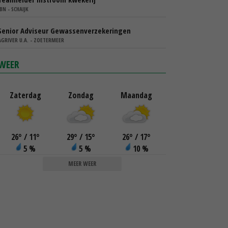
IBN - SCHAIJK
Senior Adviseur Gewassenverzekeringen
AGRIVER U.A. - ZOETERMEER
WEER
Zaterdag
Zondag
Maandag
26
°
/ 11
°
29
°
/ 15
°
26
°
/ 17
°
5 %
5 %
10 %
MEER WEER