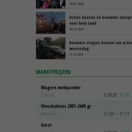
24-01-2020
Acties boeren en bouwers verspr
over hele land
18-12-2019
Bouwers vragen boeren om actie
woensdag
17-12-2019
MARKTPRIJZEN
Magere melkpoeder
Zuivel NL
€ 269,00
€ 7,00
Vleeskuikens 2001-2600 gr
Barneveld
€ 1,09
~
€ 1,11
Gerst