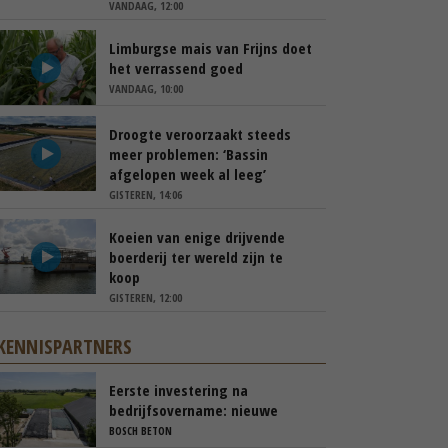
VANDAAG, 12:00
Limburgse mais van Frijns doet
het verrassend goed
VANDAAG, 10:00
Droogte veroorzaakt steeds
meer problemen: ‘Bassin
afgelopen week al leeg’
GISTEREN, 14:06
Koeien van enige drijvende
boerderij ter wereld zijn te
koop
GISTEREN, 12:00
KENNISPARTNERS
Eerste investering na
bedrijfsovername: nieuwe
sleufsilo’s
BOSCH BETON