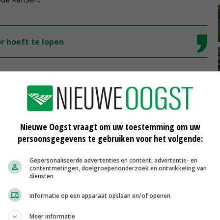
or hoeft te lopen
 De Koning. 'En liefst met de beschikking over een harde
vergunning). Des te meer kans heb je om goed
e plek beter te positioneren.'
Nieuwe Oogst vraagt om uw toestemming om uw
persoonsgegevens te gebruiken voor het volgende:
Gepersonaliseerde advertenties en content, advertentie- en
gen, zoals Ubels oproept, is wat te veel van goede,
contentmetingen, doelgroepenonderzoek en ontwikkeling van
zo hard voor hoeft te lopen. Die waarde kunnen we over
diensten
ugwerkende kracht.'
Informatie op een apparaat opslaan en/of openen
Meer informatie
ten zien, is niet verkeerd, zegt de makelaar-expert. 'Dat