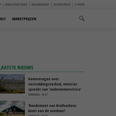
P
KENNISPARTNERS
ABONNEMENT
NIEUWSBRIEF
E-PAPER
AST
MARKTPRIJZEN
LAATSTE NIEUWS
Kamervragen over
onttrekkingsverbod, minister
spreekt van ‘ondernemersrisico’
VANDAAG, 16:27
‘Rendement van Krullvarkens
komt van de overkant’
VANDAAG, 15:30