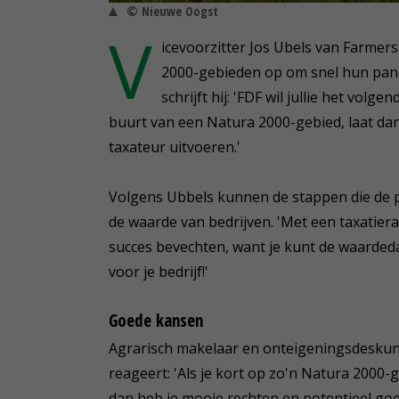
© Nieuwe Oogst
V
icevoorzitter Jos Ubels van Farmer
2000-gebieden op om snel hun pande
schrijft hij: 'FDF wil jullie het volg
buurt van een Natura 2000-gebied, laat da
taxateur uitvoeren.'
Volgens Ubbels kunnen de stappen die de 
de waarde van bedrijven. 'Met een taxatier
succes bevechten, want je kunt de waarded
voor je bedrijf!'
Goede kansen
Agrarisch makelaar en onteigeningsdeskun
reageert: 'Als je kort op zo'n Natura 2000-g
dan heb je mooie rechten en potentieel go