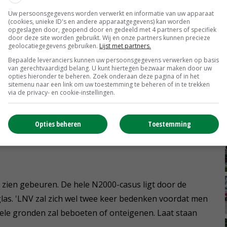
oep verdient een nuance.'
Uw persoonsgegevens worden verwerkt en informatie van uw apparaat
(cookies, unieke ID's en andere apparaatgegevens) kan worden
opgeslagen door, geopend door en gedeeld met 4 partners of specifiek
door deze site worden gebruikt. Wij en onze partners kunnen precieze
geolocatiegegevens gebruiken.
Lijst met partners.
 overigens niet alleen tegen een te lage taxatie van
Bepaalde leveranciers kunnen uw persoonsgegevens verwerken op basis
van gerechtvaardigd belang. U kunt hiertegen bezwaar maken door uw
tboeren geven aan bang te zijn om in het geheel niet
opties hieronder te beheren. Zoek onderaan deze pagina of in het
sitemenu naar een link om uw toestemming te beheren of in te trekken
via de privacy- en cookie-instellingen.
gen met nul compensatie, hebben ze het mis’, schrijft
Opties beheren
Toestemming
re boetes of strafvervolging gedwongen kunnen worden
k om zich daartegen te wapenen.’
te zien gebeuren. De hele N2000-casus ligt door de
las. 'LNV zal zich wel twee keer bedenken voordat men
kele gronden zal beboeten of onteigenen. Laat staan