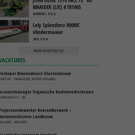
JOHN DEERE 1570 INCL 72" RD
MAAIDEK (LIE) #781065
GEBRUIKT, P.O.A.
Lely Splendimo 900MC
vlindermaaier
2015, P.O.A.
MEER ADVERTENTIES
VACATURES
Verkoper Binnendienst Glastuinbouw
KARO BV - ZWAAGDIJK, NOORD-HOLLAND,
Accountmanager Organische Bodemverbeteraars
COMGOED B.V. - NL
Projectmedewerker BoerenNetwerk –
Natuurinclusieve Landbouw
WIJ.LAND - ABCOUDE
Teamleider instroom kwekerij