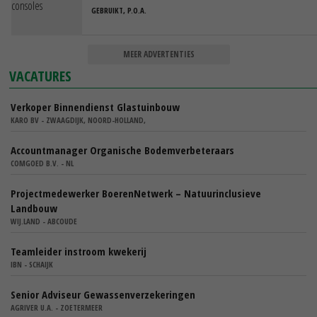
GEBRUIKT, P.O.A.
MEER ADVERTENTIES
VACATURES
Verkoper Binnendienst Glastuinbouw
KARO BV - ZWAAGDIJK, NOORD-HOLLAND,
Accountmanager Organische Bodemverbeteraars
COMGOED B.V. - NL
Projectmedewerker BoerenNetwerk – Natuurinclusieve
Landbouw
WIJ.LAND - ABCOUDE
Teamleider instroom kwekerij
IBN - SCHAIJK
Senior Adviseur Gewassenverzekeringen
AGRIVER U.A. - ZOETERMEER