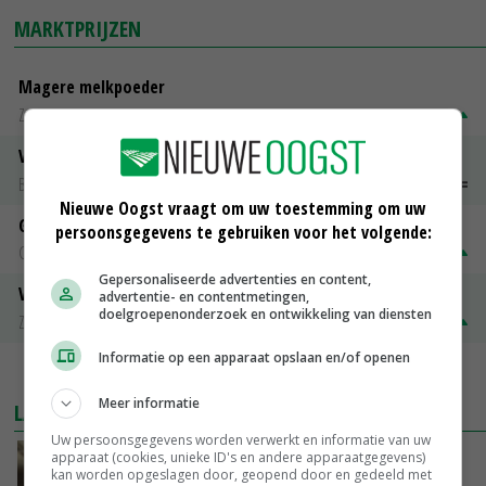
MARKTPRIJZEN
Magere melkpoeder
Zuivel NL
€ 269,00
€ 7,00
Vleeskuikens 2001-2600 gr
Barneveld
€ 1,09
~
€ 1,11
Nieuwe Oogst vraagt om uw toestemming om uw
Gerst
persoonsgegevens te gebruiken voor het volgende:
Groningen
€ 197,00
€ 2,00
Gepersonaliseerde advertenties en content,
Volle melkpoeder
advertentie- en contentmetingen,
doelgroepenonderzoek en ontwikkeling van diensten
Zuivel NL
€ 345,00
€ 20,00
Informatie op een apparaat opslaan en/of openen
MEER MARKTPRIJZEN
Meer informatie
LAATSTE NIEUWS
Uw persoonsgegevens worden verwerkt en informatie van uw
apparaat (cookies, unieke ID's en andere apparaatgegevens)
‘Samenwerking A-ware en Amalthea gaat
kan worden opgeslagen door, geopend door en gedeeld met
zorgen voor meer balans’