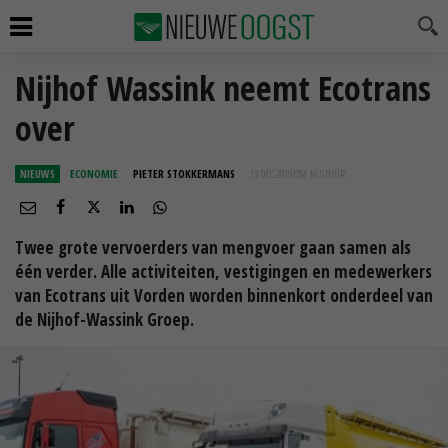
Nijhof Wassink neemt Ecotrans
over
NIEUWS
ECONOMIE
PIETER STOKKERMANS
13 DEC 2019 OM 16:51
UUR
Twee grote vervoerders van mengvoer gaan samen als
één verder. Alle activiteiten, vestigingen en medewerkers
van Ecotrans uit Vorden worden binnenkort onderdeel van
de Nijhof-Wassink Groep.