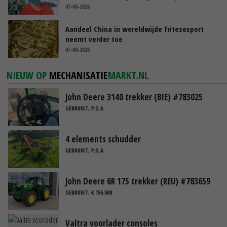
07-08-2026
Aandeel China in wereldwijde fritesexport
neemt verder toe
07-08-2026
NIEUW OP
MECHANISATIE
MARKT.NL
John Deere 3140 trekker (BIE) #783025
GEBRUIKT, P.O.A.
4 elements schudder
GEBRUIKT, P.O.A.
John Deere 6R 175 trekker (REU) #783659
GEBRUIKT, € 156.500
Valtra voorlader consoles