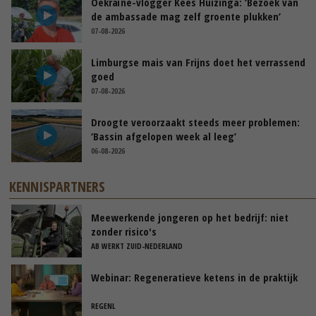
Oekraïne-vlogger Kees Huizinga: ‘Bezoek van
de ambassade mag zelf groente plukken’
07-08-2026
Limburgse mais van Frijns doet het verrassend
goed
07-08-2026
Droogte veroorzaakt steeds meer problemen:
‘Bassin afgelopen week al leeg’
06-08-2026
KENNISPARTNERS
Meewerkende jongeren op het bedrijf: niet
zonder risico's
AB WERKT ZUID-NEDERLAND
Webinar: Regeneratieve ketens in de praktijk
REGENL