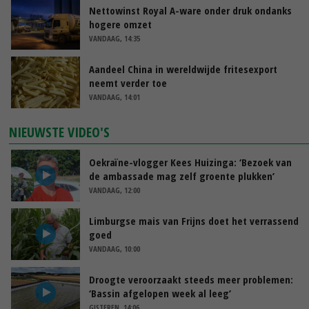
Nettowinst Royal A-ware onder druk ondanks
hogere omzet
VANDAAG, 14:35
Aandeel China in wereldwijde fritesexport
neemt verder toe
VANDAAG, 14:01
NIEUWSTE VIDEO'S
Oekraïne-vlogger Kees Huizinga: ‘Bezoek van
de ambassade mag zelf groente plukken’
VANDAAG, 12:00
Limburgse mais van Frijns doet het verrassend
goed
VANDAAG, 10:00
Droogte veroorzaakt steeds meer problemen:
‘Bassin afgelopen week al leeg’
GISTEREN, 14:06