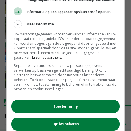
doelgroepenonderzoek en ontwikkeling van diensten
10-10-2019
Informatie op een apparaat opslaan en/of openen
Dierenextremisten opgepakt in konijnenstal
Meer informatie
Uw persoonsgegevens worden verwerkt en informatie van uw
10-10-2019
apparaat (cookies, unieke ID's en andere apparaatgegevens)
kan worden opgeslagen door, geopend door en gedeeld met
Glastuinbouw staat pal voor boeren
4 partners of specifiek door deze site worden gebruikt. Wij en
onze partners kunnen precieze geolocatiegegevens
gebruiken.
Lijst met partners.
01-10-2019
Bepaalde leveranciers kunnen uw persoonsgegevens
verwerken op basis van gerechtvaardigd belang. U kunt
LTO: grote stappen gezet in dertig jaar
hiertegen bezwaar maken door uw opties hieronder te
landbouw
beheren. Zoek onderaan deze pagina of in het sitemenu naar
16-09-2019
een link om uw toestemming te beheren of in te trekken via de
privacy- en cookie-instellingen.
MARKTPRIJZEN
Toestemming
Magere melkpoeder
Zuivel NL
€ 269,00
€ 7,00
Opties beheren