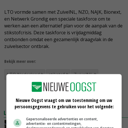
LTO vormde samen met ZuivelNL, NZO, NAJK, Bionext,
en Netwerk Grondig een speciale taskforce om te
werken aan een alternatief plan voor de aanpak van de
stikstofcrisis. Deze taskforce is vrijdagmiddag
ontbonden omdat een gezamenlijk draagvlak in de
zuivelsector ontbrak.
Bekijk meer over:
LTO Nederland
stikstof
ZuivelNL
Nieuwe Oogst vraagt om uw toestemming om uw
persoonsgegevens te gebruiken voor het volgende:
LEES OOK
Gepersonaliseerde advertenties en content,
advertentie- en contentmetingen,
LTO stelt landbouwministerie ultimatum