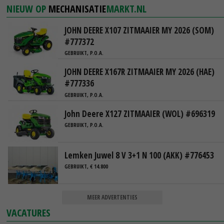
NIEUW OP
MECHANISATIE
MARKT.NL
JOHN DEERE X107 ZITMAAIER MY 2026 (SOM)
#777372
GEBRUIKT, P.O.A.
JOHN DEERE X167R ZITMAAIER MY 2026 (HAE)
#777336
GEBRUIKT, P.O.A.
John Deere X127 ZITMAAIER (WOL) #696319
GEBRUIKT, P.O.A.
Lemken Juwel 8 V 3+1 N 100 (AKK) #776453
GEBRUIKT, € 14.800
MEER ADVERTENTIES
VACATURES