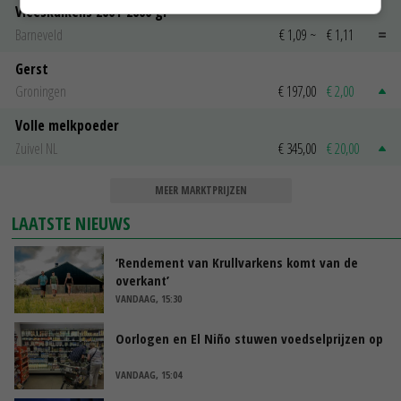
Vleeskuikens 2001-2600 gr
Barneveld
€ 1,09
~
€ 1,11
Gerst
Groningen
€ 197,00
€ 2,00
Volle melkpoeder
Zuivel NL
€ 345,00
€ 20,00
MEER MARKTPRIJZEN
LAATSTE NIEUWS
‘Rendement van Krullvarkens komt van de
overkant’
VANDAAG, 15:30
Oorlogen en El Niño stuwen voedselprijzen op
VANDAAG, 15:04