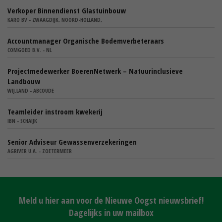
Verkoper Binnendienst Glastuinbouw
KARO BV - ZWAAGDIJK, NOORD-HOLLAND,
Accountmanager Organische Bodemverbeteraars
COMGOED B.V. - NL
Projectmedewerker BoerenNetwerk – Natuurinclusieve
Landbouw
WIJ.LAND - ABCOUDE
Teamleider instroom kwekerij
IBN - SCHAIJK
Senior Adviseur Gewassenverzekeringen
AGRIVER U.A. - ZOETERMEER
Meld u hier aan voor de Nieuwe Oogst nieuwsbrief!
Dagelijks in uw mailbox