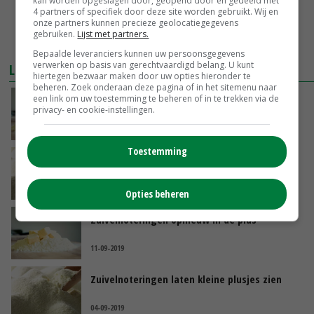
kan worden opgeslagen door, geopend door en gedeeld met
4 partners of specifiek door deze site worden gebruikt. Wij en
onze partners kunnen precieze geolocatiegegevens
gebruiken.
Lijst met partners.
Bepaalde leveranciers kunnen uw persoonsgegevens
verwerken op basis van gerechtvaardigd belang. U kunt
LEES OOK
hiertegen bezwaar maken door uw opties hieronder te
beheren. Zoek onderaan deze pagina of in het sitemenu naar
een link om uw toestemming te beheren of in te trekken via de
Zuivelprijzen nog steeds in de plus
privacy- en cookie-instellingen.
25-09-2019
Toestemming
Opmars zuivelprijzen zet door
18-09-2019
Opties beheren
Zuivelnoteringen opnieuw in de plus
11-09-2019
Zuivelnoteringen laten kleine plusjes zien
04-09-2019