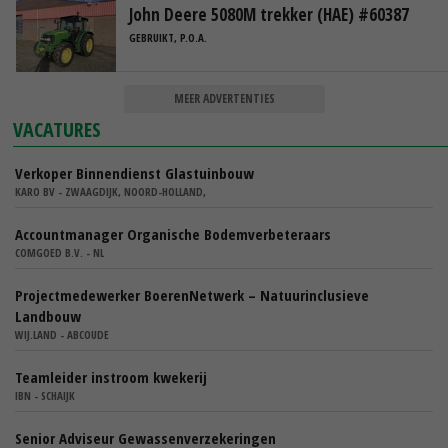
John Deere 5080M trekker (HAE) #60387
GEBRUIKT, P.O.A.
MEER ADVERTENTIES
VACATURES
Verkoper Binnendienst Glastuinbouw
KARO BV - ZWAAGDIJK, NOORD-HOLLAND,
Accountmanager Organische Bodemverbeteraars
COMGOED B.V. - NL
Projectmedewerker BoerenNetwerk – Natuurinclusieve
Landbouw
WIJ.LAND - ABCOUDE
Teamleider instroom kwekerij
IBN - SCHAIJK
Senior Adviseur Gewassenverzekeringen