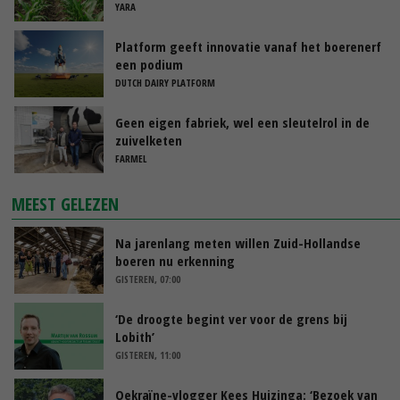
YARA
Platform geeft innovatie vanaf het boerenerf
een podium
DUTCH DAIRY PLATFORM
Geen eigen fabriek, wel een sleutelrol in de
zuivelketen
FARMEL
MEEST GELEZEN
Na jarenlang meten willen Zuid-Hollandse
boeren nu erkenning
GISTEREN, 07:00
‘De droogte begint ver voor de grens bij
Lobith’
GISTEREN, 11:00
Oekraïne-vlogger Kees Huizinga: ‘Bezoek van