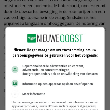
ontstond er een bodem in de botermarkt, ondersteund
door de opwaartse beweging in de roomprijzen en een
voorzichtige toename in de vraag. Sindsdien is het
prijsniveau langzaam omhooggegaan. De notering van
mager melkpoeder is, na de lichte terugval in juni, sinds
juli verder gestegen.
In september liepen de prijzen versneld op door de
Nieuwe Oogst vraagt om uw toestemming om uw
onveranderd goede vraag en het enigszins beperkte
persoonsgegevens te gebruiken voor het volgende:
aanbod. 'Op de markt voor volle melkpoeder is nog
altijd weinig activiteit. Als gevolg van de hogere vet- en
Gepersonaliseerde advertenties en content,
advertentie- en contentmetingen,
eiwitprijzen, liep de notering van vol melkpoeder in
doelgroepenonderzoek en ontwikkeling van diensten
september weer wat op', aldus Koops.
Informatie op een apparaat opslaan en/of openen
Bekijk meer over:
Meer informatie
zuivelnoteringen
Uw persoonsgegevens worden verwerkt en informatie van uw
apparaat (cookies, unieke ID's en andere apparaatgegevens)