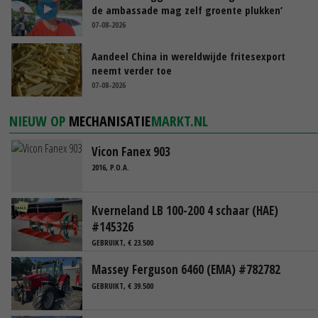
de ambassade mag zelf groente plukken’
07-08-2026
Aandeel China in wereldwijde fritesexport
neemt verder toe
07-08-2026
NIEUW OP
MECHANISATIE
MARKT.NL
Vicon Fanex 903
2016, P.O.A.
Kverneland LB 100-200 4 schaar (HAE)
#145326
GEBRUIKT, € 23.500
Massey Ferguson 6460 (EMA) #782782
GEBRUIKT, € 39.500