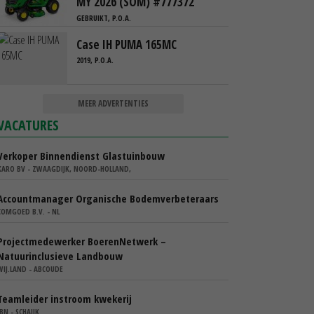
MY 2026 (SOM) #777372
GEBRUIKT, P.O.A.
Case IH PUMA 165MC
2019, P.O.A.
MEER ADVERTENTIES
VACATURES
Verkoper Binnendienst Glastuinbouw
KARO BV - ZWAAGDIJK, NOORD-HOLLAND,
Accountmanager Organische Bodemverbeteraars
COMGOED B.V. - NL
Projectmedewerker BoerenNetwerk –
Natuurinclusieve Landbouw
WIJ.LAND - ABCOUDE
Teamleider instroom kwekerij
IBN - SCHAIJK