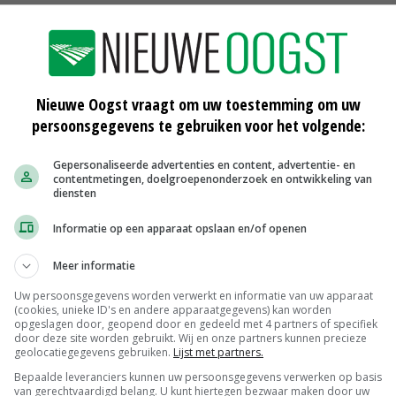
t etiket van vleesproducten staat enkel het land van
porteur vermeld. Onduidelijk is hoe de kwaliteit wordt
Nieuwe Oogst vraagt om uw toestemming om uw
persoonsgegevens te gebruiken voor het volgende:
Gepersonaliseerde advertenties en content, advertentie- en
contentmetingen, doelgroepenonderzoek en ontwikkeling van
diensten
t
vleesconsumptie
Informatie op een apparaat opslaan en/of openen
Meer informatie
Uw persoonsgegevens worden verwerkt en informatie van uw apparaat
(cookies, unieke ID's en andere apparaatgegevens) kan worden
opgeslagen door, geopend door en gedeeld met 4 partners of specifiek
door deze site worden gebruikt. Wij en onze partners kunnen precieze
geolocatiegegevens gebruiken.
Lijst met partners.
Bepaalde leveranciers kunnen uw persoonsgegevens verwerken op basis
in
Controle voedselveiligheid schiet
van gerechtvaardigd belang. U kunt hiertegen bezwaar maken door uw