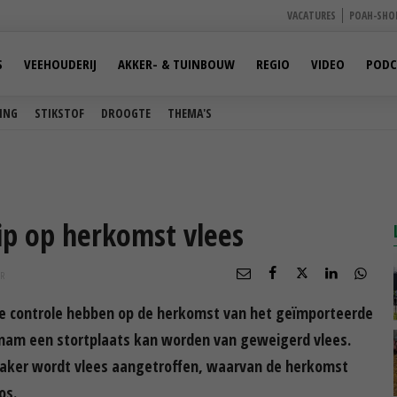
VACATURES
POAH-SHO
S
VEEHOUDERIJ
AKKER- & TUINBOUW
REGIO
VIDEO
PODC
ING
STIKSTOF
DROOGTE
THEMA'S
ip op herkomst vlees
R
 controle hebben op de herkomst van het geïmporteerde
etnam een stortplaats kan worden van geweigerd vlees.
 vaker wordt vlees aangetroffen, waarvan de herkomst
os.