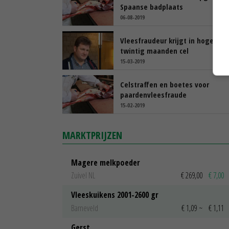
Spaanse badplaats
06-08-2019
Vleesfraudeur krijgt in hoger be
twintig maanden cel
15-03-2019
Celstraffen en boetes voor
paardenvleesfraude
15-02-2019
MARKTPRIJZEN
Magere melkpoeder
Zuivel NL
€ 269,00
€ 7,00
Vleeskuikens 2001-2600 gr
Barneveld
€ 1,09
~
€ 1,11
Gerst