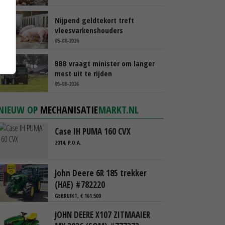
Nijpend geldtekort treft
vleesvarkenshouders
05-08-2026
BBB vraagt minister om langer
mest uit te rijden
05-08-2026
NIEUW OP
MECHANISATIE
MARKT.NL
Case IH PUMA 160 CVX
2014, P.O.A.
John Deere 6R 185 trekker
(HAE) #782220
GEBRUIKT, € 161.500
JOHN DEERE X107 ZITMAAIER