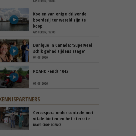
GISTEREN, 14:06
Koeien van enige drijvende
boerderij ter wereld zijn te
koop
GISTEREN, 12:00
Danique in Canada: ‘Superveel
schik gehad tijdens stage’
04-08-2026
POAH!: Fendt 1042
01-08-2026
KENNISPARTNERS
Cercospora onder controle met
vitale bieten en het sterkste
spuitschema
BAYER CROP SCIENCE