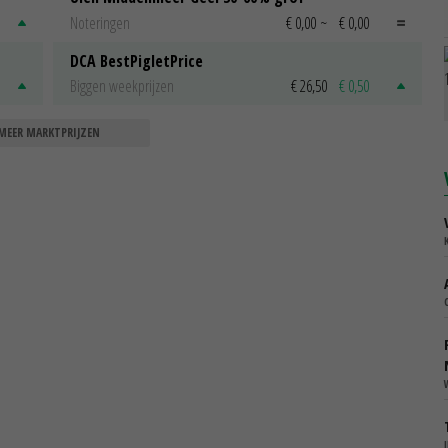
Noteringen
€ 0,00
~
€ 0,00
DCA BestPigletPrice
Biggen weekprijzen
€ 26,50
€ 0,50
MEER MARKTPRIJZEN