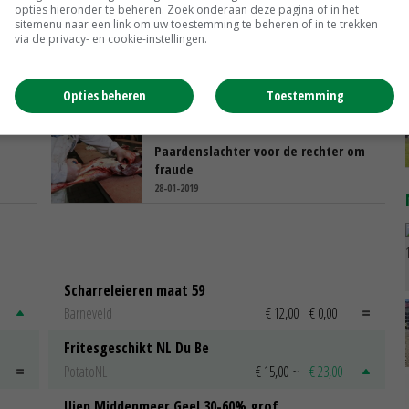
opties hieronder te beheren. Zoek onderaan deze pagina of in het
tekort
sitemenu naar een link om uw toestemming te beheren of in te trekken
20-06-2019
via de privacy- en cookie-instellingen.
roep
Hoger beroep OM in
paardenvleesfraudezaak
Opties beheren
Toestemming
26-02-2019
Paardenslachter voor de rechter om
fraude
28-01-2019
Scharreleieren maat 59
Barneveld
€ 12,00
€ 0,00
Fritesgeschikt NL Du Be
PotatoNL
€ 15,00
~
€ 23,00
Uien Middenmeer Geel 30-60% grof