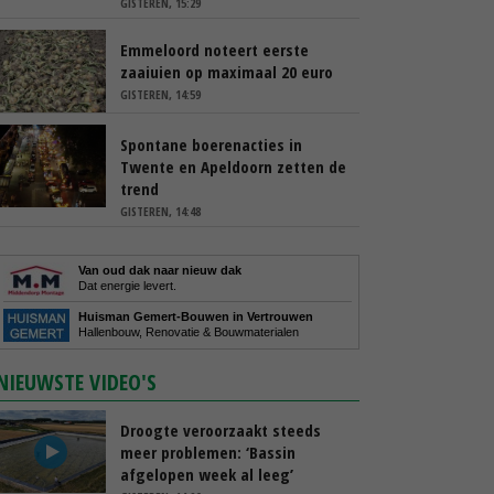
GISTEREN, 15:29
Emmeloord noteert eerste
zaaiuien op maximaal 20 euro
GISTEREN, 14:59
Spontane boerenacties in
Twente en Apeldoorn zetten de
trend
GISTEREN, 14:48
Van oud dak naar nieuw dak
Dat energie levert.
Huisman Gemert-Bouwen in Vertrouwen
Hallenbouw, Renovatie & Bouwmaterialen
NIEUWSTE VIDEO'S
Droogte veroorzaakt steeds
meer problemen: ‘Bassin
afgelopen week al leeg’