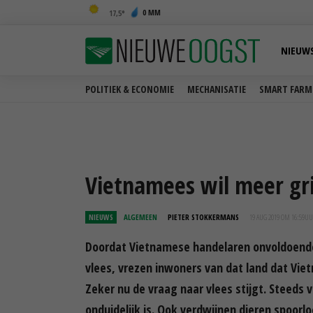
0 MM
17,5
NIEUW
POLITIEK & ECONOMIE
MECHANISATIE
SMART FARM
Vietnamees wil meer gr
NIEUWS
ALGEMEEN
PIETER STOKKERMANS
19 AUG 2019 OM 16:59
UU
Doordat Vietnamese handelaren onvoldoende
vlees, vrezen inwoners van dat land dat Vi
Zeker nu de vraag naar vlees stijgt. Steeds
onduidelijk is. Ook verdwijnen dieren spoorlo