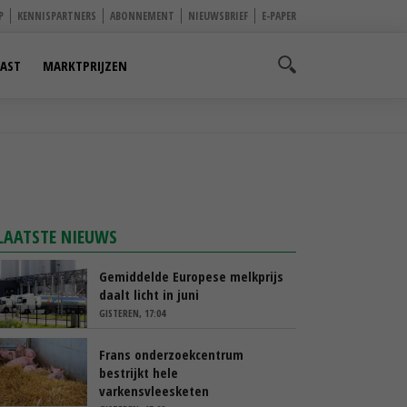
P
KENNISPARTNERS
ABONNEMENT
NIEUWSBRIEF
E-PAPER
AST
MARKTPRIJZEN
LAATSTE NIEUWS
Gemiddelde Europese melkprijs
daalt licht in juni
GISTEREN, 17:04
Frans onderzoekcentrum
bestrijkt hele
varkensvleesketen