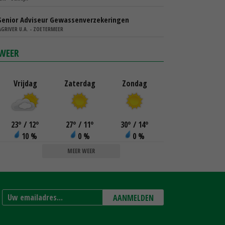
Senior Adviseur Gewassenverzekeringen
AGRIVER U.A. - ZOETERMEER
WEER
Vrijdag
Zaterdag
Zondag
23
°
/ 12
°
27
°
/ 11
°
30
°
/ 14
°
10 %
0 %
0 %
MEER WEER
AANMELDEN