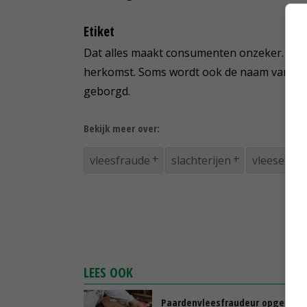
Etiket
Dat alles maakt consumenten onzeker. Op he
herkomst. Soms wordt ook de naam van de im
geborgd.
Bekijk meer over:
vleesfraude
slachterijen
vleesexpor
LEES OOK
Paardenvleesfraudeur opgepakt 