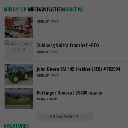
NIEUW OP
MECHANISATIE
MARKT.NL
GEBRUIKT, P.O.A.
Zuidberg Valtra fronthef +PTO
GEBRUIKT, P.O.A.
John Deere 6M 145 trekker (REU) #782994
GEBRUIKT, P.O.A.
Pottinger Novacat V8400 maaier
NIEUW, € 44.371
MEER ADVERTENTIES
VACATURES