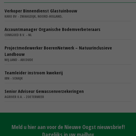
Verkoper Binnendienst Glastuinbouw
KARO BV - ZWAAGDIJK, NOORD-HOLLAND,
Accountmanager Organische Bodemverbeteraars
COMGOED B.V. - NL
Projectmedewerker BoerenNetwerk – Natuurinclusieve
Landbouw
WIJ.LAND - ABCOUDE
Teamleider instroom kwekerij
IBN - SCHAIJK
Senior Adviseur Gewassenverzekeringen
AGRIVER U.A. - ZOETERMEER
Meld u hier aan voor de Nieuwe Oogst nieuwsbrief!
Dagelijks in uw mailbox