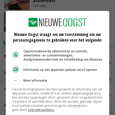
paardenvlees
14-01-2019
Binnen drie maanden oordeel vleesvoorraad
Selten
30-01-2017
Nieuwe Oogst vraagt om uw toestemming om uw
persoonsgegevens te gebruiken voor het volgende:
MARKTPRIJZEN
Gepersonaliseerde advertenties en content,
advertentie- en contentmetingen,
Magere melkpoeder
doelgroepenonderzoek en ontwikkeling van diensten
Zuivel NL
€ 269,00
€ 7,00
Informatie op een apparaat opslaan en/of openen
Vleeskuikens 2001-2600 gr
Barneveld
€ 1,09
~
€ 1,11
Meer informatie
Gerst
Uw persoonsgegevens worden verwerkt en informatie van uw
apparaat (cookies, unieke ID's en andere apparaatgegevens)
Groningen
€ 197,00
€ 2,00
kan worden opgeslagen door, geopend door en gedeeld met
4 partners of specifiek door deze site worden gebruikt. Wij en
Volle melkpoeder
onze partners kunnen precieze geolocatiegegevens
gebruiken.
Lijst met partners.
Zuivel NL
€ 345,00
€ 20,00