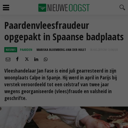
Paardenvleesfraudeur
opgepakt in Spaanse badplaats
NIEUWS
PAARDEN
MARISKA BLOEMBERG-VAN DER HULST
06 AUG 2019 OM 13:04
UUR
Vleeshandelaar Jan Fase is eind juli gearresteerd in zijn
woonplaats Calpe in Spanje. Hij werd in april in Parijs bij
verstek veroordeeld tot een celstraf van twee jaar
wegens georganiseerde (vlees)fraude en valsheid in
geschrifte.