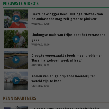
NIEUWSTE VIDEO'S
Oekraïne-vlogger Kees Huizinga: ‘Bezoek van
de ambassade mag zelf groente plukken’
VANDAAG, 12:00
Limburgse mais van Frijns doet het verrassend
goed
VANDAAG, 10:00
Droogte veroorzaakt steeds meer problemen:
‘Bassin afgelopen week al leeg’
GISTEREN, 14:06
Koeien van enige drijvende boerderij ter
wereld zijn te koop
GISTEREN, 12:00
KENNISPARTNERS
De beste keus voor afvoer van bedrijfsafval