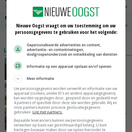
Barneveld kooieieren
€ 7,15
€ 0,00
Maat 54
Barneveld kooieieren
€ 9,10
€ 0,00
Nieuwe Oogst vraagt om uw toestemming om uw
persoonsgegevens te gebruiken voor het volgende:
MEER MARKTPRIJZEN
Gepersonaliseerde advertenties en content,
LAATSTE NIEUWS
advertentie- en contentmetingen,
doelgroepenonderzoek en ontwikkeling van diensten
Kamervragen over onttrekkingsverbod,
Informatie op een apparaat opslaan en/of openen
minister spreekt van ‘ondernemersrisico’
GISTEREN, 16:27
Meer informatie
‘Rendement van Krullvarkens komt van de
Uw persoonsgegevens worden verwerkt en informatie van uw
apparaat (cookies, unieke ID's en andere apparaatgegevens)
overkant’
kan worden opgeslagen door, geopend door en gedeeld met
GISTEREN, 15:30
4 partners of specifiek door deze site worden gebruikt. Wij en
onze partners kunnen precieze geolocatiegegevens
gebruiken.
Lijst met partners.
Oorlogen en El Niño stuwen voedselprijzen op
Bepaalde leveranciers kunnen uw persoonsgegevens
verwerken op basis van gerechtvaardigd belang. U kunt
GISTEREN, 15:04
hiertegen bezwaar maken door uw opties hieronder te