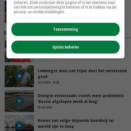
beheren. Zoek onderaan deze pagina of in het sitemenu naar
Nettowinst Royal A-ware onder druk ondanks
een link om uw toestemming te beheren of in te trekken via de
hogere omzet
privacy- en cookie-instellingen.
GISTEREN, 14:35
Toestemming
NIEUWSTE VIDEO'S
Oekraïne-vlogger Kees Huizinga: ‘Bezoek van
Opties beheren
de ambassade mag zelf groente plukken’
GISTEREN, 12:00
Limburgse mais van Frijns doet het verrassend
goed
GISTEREN, 10:00
Droogte veroorzaakt steeds meer problemen:
‘Bassin afgelopen week al leeg’
06-08-2026
Koeien van enige drijvende boerderij ter
wereld zijn te koop