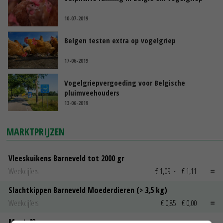
10-07-2019
Belgen testen extra op vogelgriep
17-06-2019
Vogelgriepvergoeding voor Belgische
pluimveehouders
13-06-2019
MARKTPRIJZEN
Vleeskuikens Barneveld tot 2000 gr
Weekcijfers
€ 1,09
~
€ 1,11
Slachtkippen Barneveld Moederdieren (> 3,5 kg)
Weekcijfers
€ 0,85
€ 0,00
Maat 48