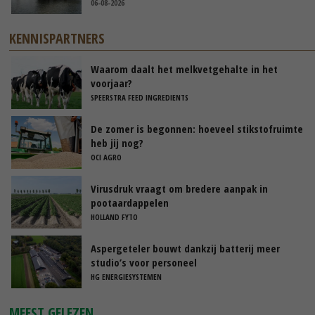
06-08-2026
KENNISPARTNERS
Waarom daalt het melkvetgehalte in het
voorjaar?
SPEERSTRA FEED INGREDIENTS
De zomer is begonnen: hoeveel stikstofruimte
heb jij nog?
OCI AGRO
Virusdruk vraagt om bredere aanpak in
pootaardappelen
HOLLAND FYTO
Aspergeteler bouwt dankzij batterij meer
studio’s voor personeel
HG ENERGIESYSTEMEN
MEEST GELEZEN