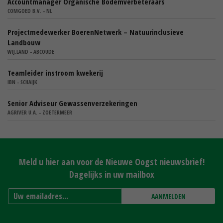
Accountmanager Organische Bodemverbeteraars
COMGOED B.V. - NL
Projectmedewerker BoerenNetwerk – Natuurinclusieve
Landbouw
WIJ.LAND - ABCOUDE
Teamleider instroom kwekerij
IBN - SCHAIJK
Senior Adviseur Gewassenverzekeringen
AGRIVER U.A. - ZOETERMEER
Meld u hier aan voor de Nieuwe Oogst nieuwsbrief!
Dagelijks in uw mailbox
AANMELDEN