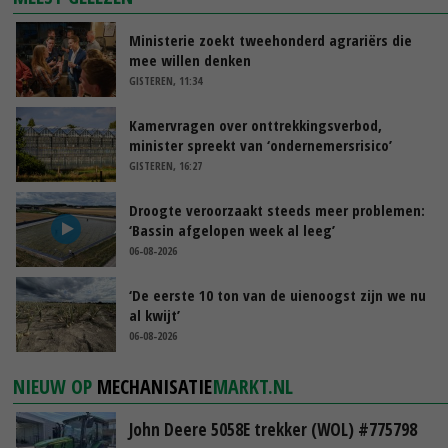
Ministerie zoekt tweehonderd agrariërs die
mee willen denken
GISTEREN, 11:34
Kamervragen over onttrekkingsverbod,
minister spreekt van ‘ondernemersrisico’
GISTEREN, 16:27
Droogte veroorzaakt steeds meer problemen:
‘Bassin afgelopen week al leeg’
06-08-2026
‘De eerste 10 ton van de uienoogst zijn we nu
al kwijt’
06-08-2026
NIEUW OP
MECHANISATIE
MARKT.NL
John Deere 5058E trekker (WOL) #775798