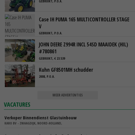
GEBRUIKT, P.O.A.
Case IH PUMA 165 MULTICONTROLLER STAGE
V
GEBRUIKT, P.O.A.
JOHN DEERE Z994R INCL 54SD MAAIDEK (HIL)
#780861
GEBRUIKT, € 23.539
Kuhn GF8501MH schudder
2008, P.O.A.
MEER ADVERTENTIES
VACATURES
Verkoper Binnendienst Glastuinbouw
KARO BV - ZWAAGDIJK, NOORD-HOLLAND,