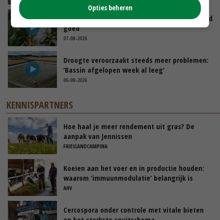
Opties beheren
Limburgse mais van Frijns doet het verrassend
goed
07-08-2026
Droogte veroorzaakt steeds meer problemen:
‘Bassin afgelopen week al leeg’
06-08-2026
KENNISPARTNERS
Hoe haal je meer rendement uit gras? De
aanpak van Jennissen
FRIESLANDCAMPINA
Koeien aan het voer en in productie houden:
waarom ‘immuunmodulatie’ belangrijk is
tijdens de transitieperiode
AHV
Cercospora onder controle met vitale bieten
en het sterkste spuitschema