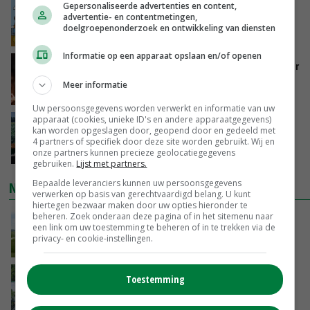
Gepersonaliseerde advertenties en content,
Internationale vraag naar geitenzuivel blijft
advertentie- en contentmetingen,
groot: Nederland in Europese top
doelgroepenonderzoek en ontwikkeling van diensten
GISTEREN, 15:33
Informatie op een apparaat opslaan en/of openen
Vlaamse varkensstapel krimpt, pluimveesector
groeit door schaalvergroting
Meer informatie
GISTEREN, 15:20
Uw persoonsgegevens worden verwerkt en informatie van uw
apparaat (cookies, unieke ID's en andere apparaatgegevens)
‘Cijfer jezelf niet weg en doe vooral ook waar
kan worden opgeslagen door, geopend door en gedeeld met
je gelukkig van wordt’
4 partners of specifiek door deze site worden gebruikt. Wij en
onze partners kunnen precieze geolocatiegegevens
GISTEREN, 13:31
gebruiken.
Lijst met partners.
Bepaalde leveranciers kunnen uw persoonsgegevens
NIEUWSTE VIDEO'S
verwerken op basis van gerechtvaardigd belang. U kunt
hiertegen bezwaar maken door uw opties hieronder te
beheren. Zoek onderaan deze pagina of in het sitemenu naar
POAH!: John Deere 7730
een link om uw toestemming te beheren of in te trekken via de
privacy- en cookie-instellingen.
GISTEREN, 10:00
Oekraïne-vlogger Kees Huizinga: ‘Bezoek van
Toestemming
de ambassade mag zelf groente plukken’
07-08-2026