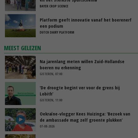
BAYER CROP SCIENCE
Platform geeft innovatie vanaf het boerenerf
een podium
DUTCH DAIRY PLATFORM
MEEST GELEZEN
Na jarenlang meten willen Zuid-Hollandse
boeren nu erkenning
GISTEREN, 07:00
‘De droogte begint ver voor de grens bij
Lobith’
GISTEREN, 11:00
Oekraïne-vlogger Kees Huizinga: ‘Bezoek van
de ambassade mag zelf groente plukken’
07-08-2026