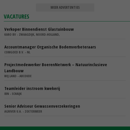
MEER ADVERTENTIES
VACATURES
Verkoper Binnendienst Glastuinbouw
KARO BV - ZWAAGDIJK, NOORD-HOLLAND,
Accountmanager Organische Bodemverbeteraars
COMGOED B.V. - NL
Projectmedewerker BoerenNetwerk – Natuurinclusieve
Landbouw
WIJ.LAND - ABCOUDE
Teamleider instroom kwekerij
IBN - SCHAIJK
Senior Adviseur Gewassenverzekeringen
AGRIVER U.A. - ZOETERMEER