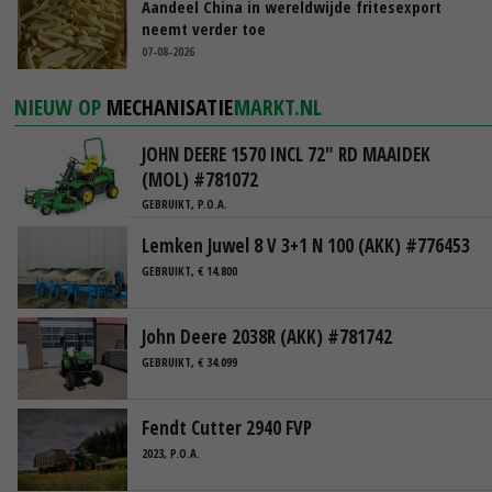
Aandeel China in wereldwijde fritesexport
neemt verder toe
07-08-2026
NIEUW OP
MECHANISATIE
MARKT.NL
JOHN DEERE 1570 INCL 72" RD MAAIDEK
(MOL) #781072
GEBRUIKT, P.O.A.
Lemken Juwel 8 V 3+1 N 100 (AKK) #776453
GEBRUIKT, € 14.800
John Deere 2038R (AKK) #781742
GEBRUIKT, € 34.099
Fendt Cutter 2940 FVP
2023, P.O.A.