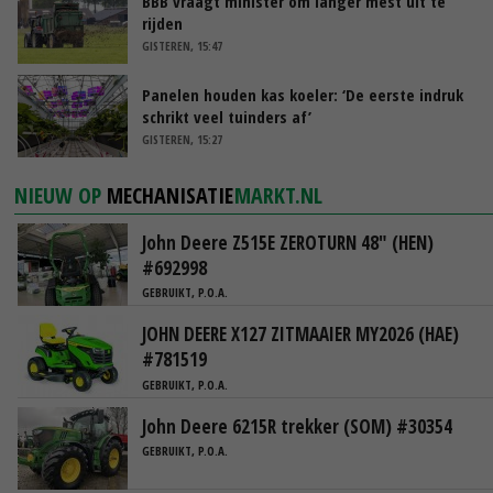
BBB vraagt minister om langer mest uit te
rijden
GISTEREN, 15:47
Panelen houden kas koeler: ‘De eerste indruk
schrikt veel tuinders af’
GISTEREN, 15:27
NIEUW OP
MECHANISATIE
MARKT.NL
John Deere Z515E ZEROTURN 48" (HEN)
#692998
GEBRUIKT, P.O.A.
JOHN DEERE X127 ZITMAAIER MY2026 (HAE)
#781519
GEBRUIKT, P.O.A.
John Deere 6215R trekker (SOM) #30354
GEBRUIKT, P.O.A.