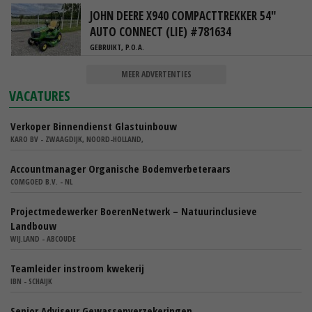
JOHN DEERE X940 COMPACTTREKKER 54"
AUTO CONNECT (LIE) #781634
GEBRUIKT, P.O.A.
MEER ADVERTENTIES
VACATURES
Verkoper Binnendienst Glastuinbouw
KARO BV - ZWAAGDIJK, NOORD-HOLLAND,
Accountmanager Organische Bodemverbeteraars
COMGOED B.V. - NL
Projectmedewerker BoerenNetwerk – Natuurinclusieve
Landbouw
WIJ.LAND - ABCOUDE
Teamleider instroom kwekerij
IBN - SCHAIJK
Senior Adviseur Gewassenverzekeringen