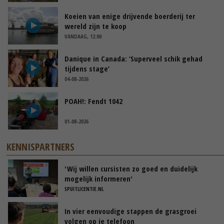
Koeien van enige drijvende boerderij ter
wereld zijn te koop
VANDAAG, 12:00
Danique in Canada: ‘Superveel schik gehad
tijdens stage’
04-08-2026
POAH!: Fendt 1042
01-08-2026
KENNISPARTNERS
'Wij willen cursisten zo goed en duidelijk
mogelijk informeren'
SPUITLICENTIE.NL
In vier eenvoudige stappen de grasgroei
volgen op je telefoon