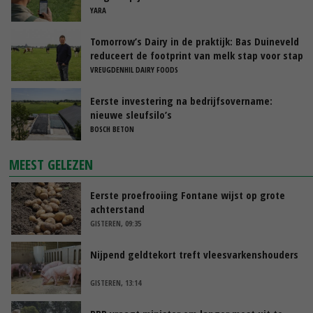
YARA
Tomorrow’s Dairy in de praktijk: Bas Duineveld
reduceert de footprint van melk stap voor stap
VREUGDENHIL DAIRY FOODS
Eerste investering na bedrijfsovername:
nieuwe sleufsilo’s
BOSCH BETON
MEEST GELEZEN
Eerste proefrooiing Fontane wijst op grote
achterstand
GISTEREN, 09:35
Nijpend geldtekort treft vleesvarkenshouders
GISTEREN, 13:14