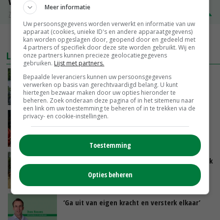
Volle melkpoeder
Meer informatie
Zuivel NL
€ 345,00
€ 20,00
Uw persoonsgegevens worden verwerkt en informatie van uw
apparaat (cookies, unieke ID's en andere apparaatgegevens)
MEER MARKTPRIJZEN
kan worden opgeslagen door, geopend door en gedeeld met
4 partners of specifiek door deze site worden gebruikt. Wij en
LAATSTE NIEUWS
onze partners kunnen precieze geolocatiegegevens
gebruiken.
Lijst met partners.
Oekraïne-vlogger Kees Huizinga: ‘Bezoek van
Bepaalde leveranciers kunnen uw persoonsgegevens
verwerken op basis van gerechtvaardigd belang. U kunt
de ambassade mag zelf groente plukken’
hiertegen bezwaar maken door uw opties hieronder te
VANDAAG, 12:00
beheren. Zoek onderaan deze pagina of in het sitemenu naar
een link om uw toestemming te beheren of in te trekken via de
privacy- en cookie-instellingen.
Ministerie zoekt tweehonderd agrariërs die
mee willen denken
VANDAAG, 11:34
Toestemming
Droogte zet Britse melkveehouderij onder druk
Opties beheren
VANDAAG, 11:04
‘Ga uit van eigen kracht en versterk elkaar’