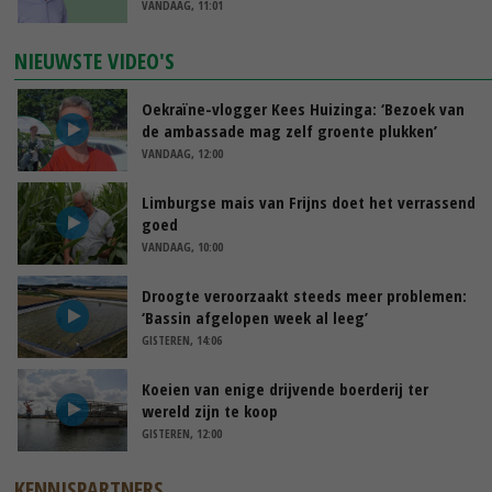
VANDAAG, 11:01
NIEUWSTE VIDEO'S
Oekraïne-vlogger Kees Huizinga: ‘Bezoek van
de ambassade mag zelf groente plukken’
VANDAAG, 12:00
Limburgse mais van Frijns doet het verrassend
goed
VANDAAG, 10:00
Droogte veroorzaakt steeds meer problemen:
‘Bassin afgelopen week al leeg’
GISTEREN, 14:06
Koeien van enige drijvende boerderij ter
wereld zijn te koop
GISTEREN, 12:00
KENNISPARTNERS