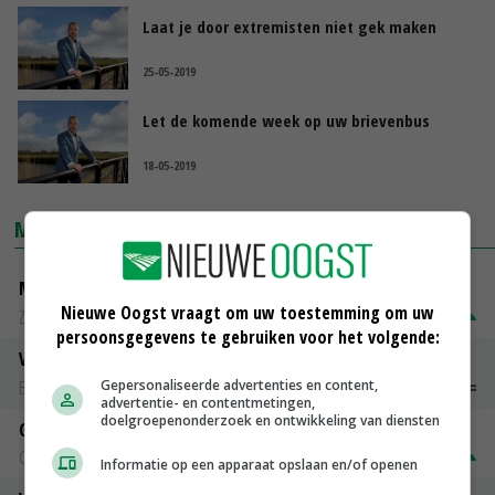
Laat je door extremisten niet gek maken
25-05-2019
Let de komende week op uw brievenbus
18-05-2019
MARKTPRIJZEN
Magere melkpoeder
Nieuwe Oogst vraagt om uw toestemming om uw
Zuivel NL
€ 269,00
€ 7,00
persoonsgegevens te gebruiken voor het volgende:
Vleeskuikens 2001-2600 gr
Gepersonaliseerde advertenties en content,
Barneveld
€ 1,09
~
€ 1,11
advertentie- en contentmetingen,
doelgroepenonderzoek en ontwikkeling van diensten
Gerst
Groningen
€ 197,00
€ 2,00
Informatie op een apparaat opslaan en/of openen