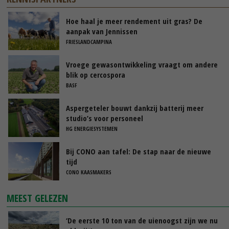
Hoe haal je meer rendement uit gras? De
aanpak van Jennissen
FRIESLANDCAMPINA
Vroege gewasontwikkeling vraagt om andere
blik op cercospora
BASF
Aspergeteler bouwt dankzij batterij meer
studio’s voor personeel
HG ENERGIESYSTEMEN
Bij CONO aan tafel: De stap naar de nieuwe
tijd
CONO KAASMAKERS
MEEST GELEZEN
‘De eerste 10 ton van de uienoogst zijn we nu