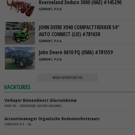
Kverneland Enduro 3000 (HAE) #145290
GEBRUIKT, P.O.A.
JOHN DEERE X940 COMPACTTREKKER 54"
AUTO CONNECT (LIE) #781638
GEBRUIKT, P.O.A.
John Deere 6610 PQ (EMA) #781559
GEBRUIKT, P.O.A.
MEER ADVERTENTIES
VACATURES
Verkoper Binnendienst Glastuinbouw
KARO BV - ZWAAGDIJK, NOORD-HOLLAND,
Accountmanager Organische Bodemverbeteraars
COMGOED B.V. - NL