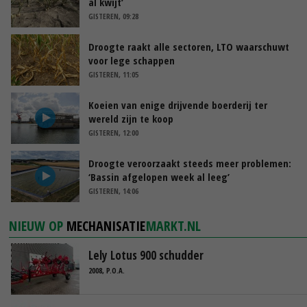
al kwijt’
GISTEREN, 09:28
Droogte raakt alle sectoren, LTO waarschuwt
voor lege schappen
GISTEREN, 11:05
Koeien van enige drijvende boerderij ter
wereld zijn te koop
GISTEREN, 12:00
Droogte veroorzaakt steeds meer problemen:
‘Bassin afgelopen week al leeg’
GISTEREN, 14:06
NIEUW OP
MECHANISATIE
MARKT.NL
Lely Lotus 900 schudder
2008, P.O.A.