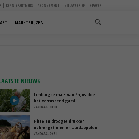
P
KENNISPARTNERS
ABONNEMENT
NIEUWSBRIEF
E-PAPER
AST
MARKTPRIJZEN
LAATSTE NIEUWS
Limburgse mais van Frijns doet
het verrassend goed
VANDAAG, 10:00
Hitte en droogte drukken
opbrengst uien en aardappelen
VANDAAG, 09:51