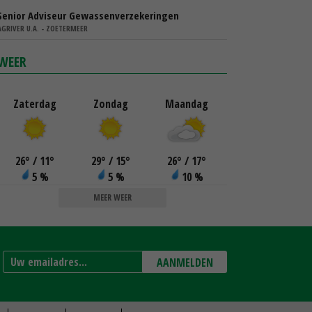
Senior Adviseur Gewassenverzekeringen
AGRIVER U.A. - ZOETERMEER
WEER
Zaterdag
Zondag
Maandag
26
°
/ 11
°
29
°
/ 15
°
26
°
/ 17
°
5 %
5 %
10 %
MEER WEER
AANMELDEN