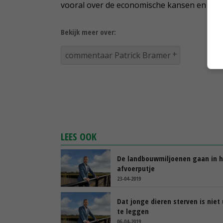
vooral over de economische kansen en tee
Bekijk meer over:
commentaar Patrick Bramer
LEES OOK
De landbouwmiljoenen gaan in h
afvoerputje
23-04-2019
Dat jonge dieren sterven is niet 
te leggen
06-04-2019