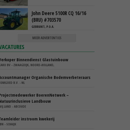
John Deere 5100R CQ 16/16
(BRU) #703570
GEBRUIKT, P.O.A.
MEER ADVERTENTIES
VACATURES
Verkoper Binnendienst Glastuinbouw
KARO BV - ZWAAGDIJK, NOORD-HOLLAND,
Accountmanager Organische Bodemverbeteraars
COMGOED B.V. - NL
Projectmedewerker BoerenNetwerk –
Natuurinclusieve Landbouw
WIJ.LAND - ABCOUDE
Teamleider instroom kwekerij
IBN - SCHAIJK