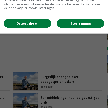
opties hieronder te beheren. Zoek onderaan deze pagina of in het
ltvoorwaarden.
sitemenu naar een link om uw toestemming te beheren of in te trekken
via de privacy- en cookie-instellingen.
Opties beheren
Toestemming
et
Burgerlijk onbegrip over
doodgespoten akkers
13-04-2019
uit
Een middelvinger naar de gevestigde
orde
30-03-2019