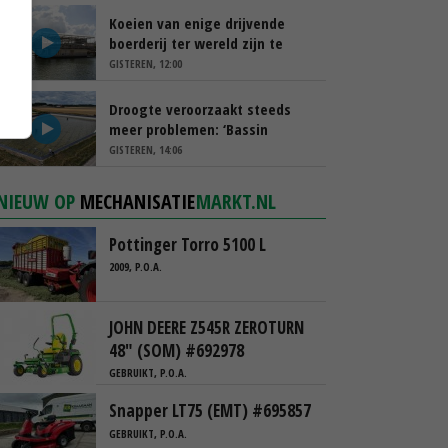
Koeien van enige drijvende
boerderij ter wereld zijn te
koop
GISTEREN, 12:00
Droogte veroorzaakt steeds
meer problemen: ‘Bassin
afgelopen week al leeg’
GISTEREN, 14:06
NIEUW OP
MECHANISATIE
MARKT.NL
Pottinger Torro 5100 L
2009, P.O.A.
JOHN DEERE Z545R ZEROTURN
48" (SOM) #692978
GEBRUIKT, P.O.A.
Snapper LT75 (EMT) #695857
GEBRUIKT, P.O.A.