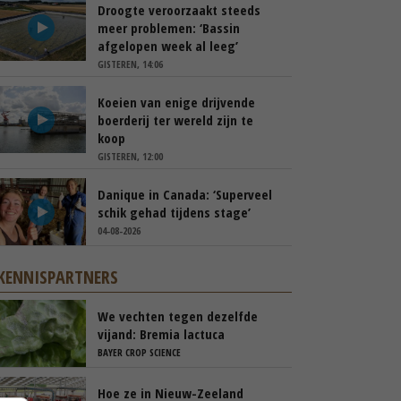
Droogte veroorzaakt steeds
meer problemen: ‘Bassin
afgelopen week al leeg’
GISTEREN, 14:06
Koeien van enige drijvende
boerderij ter wereld zijn te
koop
GISTEREN, 12:00
Danique in Canada: ‘Superveel
schik gehad tijdens stage’
04-08-2026
KENNISPARTNERS
We vechten tegen dezelfde
vijand: Bremia lactuca
BAYER CROP SCIENCE
Hoe ze in Nieuw-Zeeland