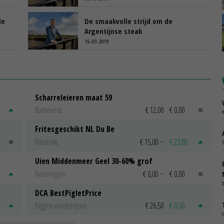
le
De smaakvolle strijd om de
Argentijnse steak
16-03-2019
Scharreleieren maat 59
Barneveld
€ 12,00
€ 0,00
Fritesgeschikt NL Du Be
PotatoNL
€ 15,00
~
€ 23,00
Uien Middenmeer Geel 30-60% grof
Noteringen
€ 0,00
~
€ 0,00
DCA BestPigletPrice
Biggen weekprijzen
€ 26,50
€ 0,50