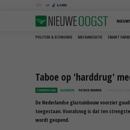
0,4 MM
14
NIEUW
POLITIEK & ECONOMIE
MECHANISATIE
SMART FARM
Taboe op 'harddrug' med
COMMENTAAR
ALGEMEEN
PATRICK BRAMER
27 APR 2019 OM 13:00
De Nederlandse glastuinbouw voorziet goude
toegestaan. Vooralsnog is dat ten strengste
wordt geopend.