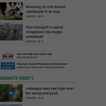
Boterberg zit echt herstel
zuivelmarkt in de weg
VANDAAG, 08:59
‘Door hittegolf is aantal
terugkomers bij zeugen
verdubbeld’
VANDAAG, 06:19
Van oud dak naar nieuw dak
Dat energie levert.
Huisman Gemert-Bouwen in Vertrouwen
Hallenbouw, Renovatie & Bouwmaterialen
NIEUWSTE VIDEO'S
Limburgse mais van Frijns doet
het verrassend goed
VANDAAG, 10:00