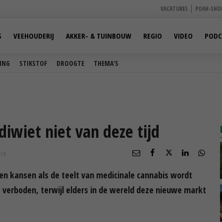
VACATURES
POAH-SHO
S
VEEHOUDERIJ
AKKER- & TUINBOUW
REGIO
VIDEO
PODC
ING
STIKSTOF
DROOGTE
THEMA'S
iwiet niet van deze tijd
UUR
n kansen als de teelt van medicinale cannabis wordt
 verboden, terwijl elders in de wereld deze nieuwe markt