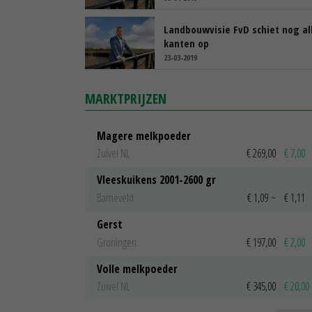
Landbouwvisie FvD schiet nog al
kanten op
23-03-2019
MARKTPRIJZEN
Magere melkpoeder
Zuivel NL
€ 269,00
€ 7,00
Vleeskuikens 2001-2600 gr
Barneveld
€ 1,09
~
€ 1,11
Gerst
Groningen
€ 197,00
€ 2,00
Volle melkpoeder
Zuivel NL
€ 345,00
€ 20,00