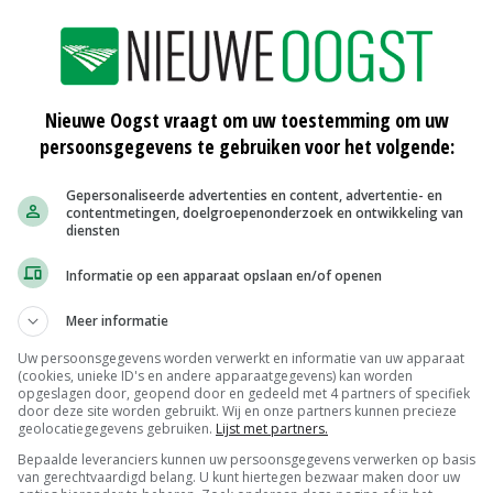
mver worden geschopt en een beroep wordt gedaan op een
an productie van plantaardige medicamenten een
heeft niks van doen met THC, de stof waar je stoned van
Nieuwe Oogst vraagt om uw toestemming om uw
persoonsgegevens te gebruiken voor het volgende:
annabisteelt aan en je krijgt een stortvloed aan
Gepersonaliseerde advertenties en content, advertentie- en
contentmetingen, doelgroepenonderzoek en ontwikkeling van
t conservatisme dat elke vorm van wietteelt beschouwt
diensten
eer duwt.
Informatie op een apparaat opslaan en/of openen
e respons van lieden die elk aanknopingspunt voor een
Meer informatie
antra te herhalen. Tot slot de absurdistische en
Uw persoonsgegevens worden verwerkt en informatie van uw apparaat
(cookies, unieke ID's en andere apparaatgegevens) kan worden
int naar de apotheek kunt.
opgeslagen door, geopend door en gedeeld met 4 partners of specifiek
door deze site worden gebruikt. Wij en onze partners kunnen precieze
geolocatiegegevens gebruiken.
Lijst met partners.
debat verlammen. De werkelijke discussie zou namelijk
Bepaalde leveranciers kunnen uw persoonsgegevens verwerken op basis
ezondheidseffecten van mediwiet en qua productie
van gerechtvaardigd belang. U kunt hiertegen bezwaar maken door uw