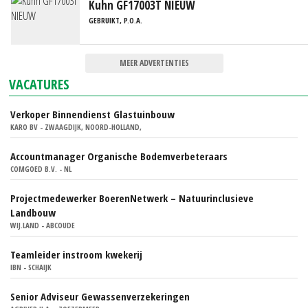
Kuhn GF17003T NIEUW
GEBRUIKT, P.O.A.
MEER ADVERTENTIES
VACATURES
Verkoper Binnendienst Glastuinbouw
KARO BV - ZWAAGDIJK, NOORD-HOLLAND,
Accountmanager Organische Bodemverbeteraars
COMGOED B.V. - NL
Projectmedewerker BoerenNetwerk – Natuurinclusieve
Landbouw
WIJ.LAND - ABCOUDE
Teamleider instroom kwekerij
IBN - SCHAIJK
Senior Adviseur Gewassenverzekeringen