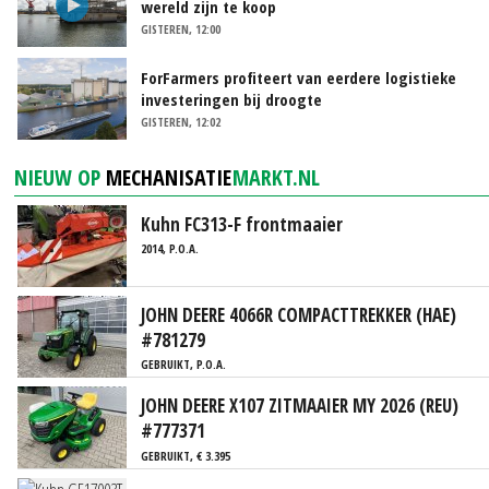
wereld zijn te koop
GISTEREN, 12:00
ForFarmers profiteert van eerdere logistieke
investeringen bij droogte
GISTEREN, 12:02
NIEUW OP
MECHANISATIE
MARKT.NL
Kuhn FC313-F frontmaaier
2014, P.O.A.
JOHN DEERE 4066R COMPACTTREKKER (HAE)
#781279
GEBRUIKT, P.O.A.
JOHN DEERE X107 ZITMAAIER MY 2026 (REU)
#777371
GEBRUIKT, € 3.395