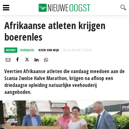
Afrikaanse atleten krijgen
boerenles
NIEUWS
OVERIJSSEL
KOEN VAN WIJK
08 JUN 2019 OM 13:12
UUR
Veertien Afrikaanse atleten die vandaag meedoen aan de
Scania Zwolse Halve Marathon, krijgen na afloop een
driedaagse opleiding natuurlijke veehouderij
aangeboden.