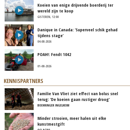
Koeien van enige drijvende boerderij ter
wereld zijn te koop
GISTEREN, 12:00
Danique in Canada: ‘Superveel schik gehad
tijdens stage’
04-08-2026
POAH!: Fendt 1042
01-08-2026
KENNISPARTNERS
Familie Van Vliet ziet effect van bolus snel
terug: ‘De koeien gaan rustiger droog’
BOEHRINGER INGELHEIM
Minder strooien, meer halen uit elke
kunstmestgift
OCI AGRO