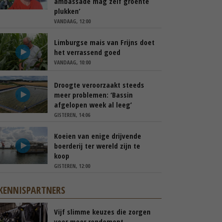
ambassade mag zelf groente
plukken’
VANDAAG, 12:00
Limburgse mais van Frijns doet
het verrassend goed
VANDAAG, 10:00
Droogte veroorzaakt steeds
meer problemen: ‘Bassin
afgelopen week al leeg’
GISTEREN, 14:06
Koeien van enige drijvende
boerderij ter wereld zijn te
koop
GISTEREN, 12:00
KENNISPARTNERS
Vijf slimme keuzes die zorgen
voor meer rendement