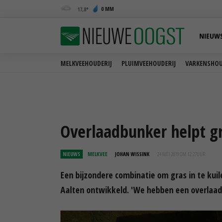
0 MM
17,8
NIEUW
MELKVEEHOUDERIJ
PLUIMVEEHOUDERIJ
VARKENSHOU
Overlaadbunker helpt gr
NIEUWS
MELKVEE
JOHAN WISSINK
24 MEI 2019 OM 12:27
UUR
Een bijzondere combinatie om gras in te kuil
Aalten ontwikkeld. 'We hebben een overlaad