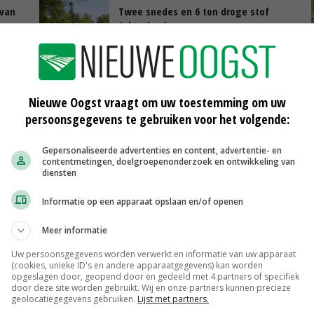
 van
Twee snedes en 6 ton droge stof
Achterhoek
05-07-2016
f
Nieuwe Oogst vraagt om uw toestemming om uw
persoonsgegevens te gebruiken voor het volgende:
Gepersonaliseerde advertenties en content, advertentie- en
contentmetingen, doelgroepenonderzoek en ontwikkeling van
diensten
Weipoeder
Zuivel weekprijzen
€ 134,00
€ 0,00
Informatie op een apparaat opslaan en/of openen
Boeren Gouda 12 kg
Meer informatie
Boerenkaas
€ 6,05
€ 0,00
Uw persoonsgegevens worden verwerkt en informatie van uw apparaat
(cookies, unieke ID's en andere apparaatgegevens) kan worden
MEER MARKTPRIJZEN
opgeslagen door, geopend door en gedeeld met 4 partners of specifiek
door deze site worden gebruikt. Wij en onze partners kunnen precieze
geolocatiegegevens gebruiken.
Lijst met partners.