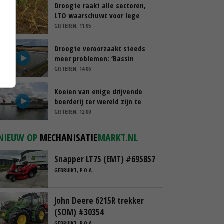
Droogte raakt alle sectoren,
LTO waarschuwt voor lege
schappen
GISTEREN, 11:05
Droogte veroorzaakt steeds
meer problemen: ‘Bassin
afgelopen week al leeg’
GISTEREN, 14:06
Koeien van enige drijvende
boerderij ter wereld zijn te
koop
GISTEREN, 12:00
NIEUW OP
MECHANISATIE
MARKT.NL
Snapper LT75 (EMT) #695857
GEBRUIKT, P.O.A.
John Deere 6215R trekker
(SOM) #30354
GEBRUIKT, P.O.A.