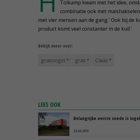
H
1
Tolkamp kwam met het idee, omdat
minute,
combinatie ook met maishakselen
40
seconds
Volume
met vier mensen aan de gang.' Ook bij de k
90%
product komt veel constanter in de kuil.'
Bekijk meer over:
grasoogst
gras
Claas
LEES OOK
Belangrijke eerste snede is inge
24-04-2019