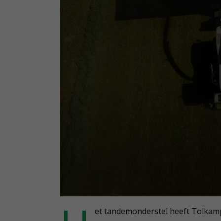
0
seconds
et tandemonderstel heeft Tolkamp 
of