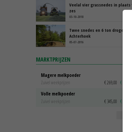
Veelal vier grassnedes in plaats
zes
03-10-2018
Twee snedes en 6 ton droge sto
Achterhoek
05-07-2016
MARKTPRIJZEN
Magere melkpoeder
Zuivel weekprijzen
€ 269,00
€ 7,00
Volle melkpoeder
Zuivel weekprijzen
€ 345,00
€ 20,00