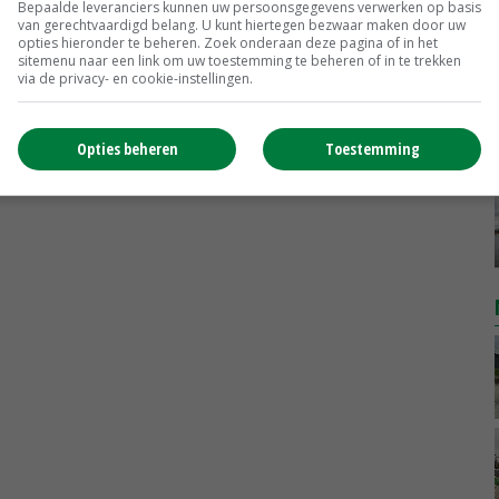
Bepaalde leveranciers kunnen uw persoonsgegevens verwerken op basis
van gerechtvaardigd belang. U kunt hiertegen bezwaar maken door uw
opties hieronder te beheren. Zoek onderaan deze pagina of in het
sitemenu naar een link om uw toestemming te beheren of in te trekken
via de privacy- en cookie-instellingen.
Opties beheren
Toestemming