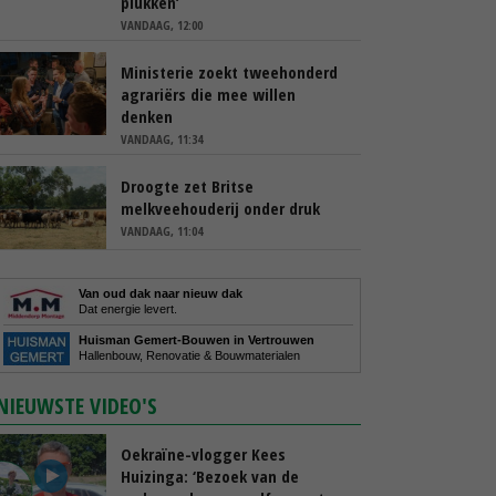
plukken’
VANDAAG, 12:00
Ministerie zoekt tweehonderd
agrariërs die mee willen
denken
VANDAAG, 11:34
Droogte zet Britse
melkveehouderij onder druk
VANDAAG, 11:04
Van oud dak naar nieuw dak
Dat energie levert.
Huisman Gemert-Bouwen in Vertrouwen
Hallenbouw, Renovatie & Bouwmaterialen
NIEUWSTE VIDEO'S
Oekraïne-vlogger Kees
Huizinga: ‘Bezoek van de