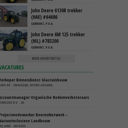
John Deere 6130R trekker
(HAE) #64686
GEBRUIKT, P.O.A.
John Deere 6M 125 trekker
(HIL) #783200
GEBRUIKT, P.O.A.
MEER ADVERTENTIES
VACATURES
Verkoper Binnendienst Glastuinbouw
KARO BV - ZWAAGDIJK, NOORD-HOLLAND,
Accountmanager Organische Bodemverbeteraars
COMGOED B.V. - NL
Projectmedewerker BoerenNetwerk –
Natuurinclusieve Landbouw
WIJ.LAND - ABCOUDE