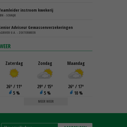
Teamleider instroom kwekerij
IBN - SCHAIJK
Senior Adviseur Gewassenverzekeringen
AGRIVER U.A. - ZOETERMEER
WEER
Zaterdag
Zondag
Maandag
26
°
/ 11
°
29
°
/ 15
°
26
°
/ 17
°
5 %
5 %
10 %
MEER WEER