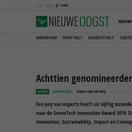
0 MM
27,7
NIEUW
AKKERBOUW
FRUITTEELT
GROENTETEELT
SIERTE
Achttien genomineerde
NIEUWS
GROENTETEELT
REMCO VAN DER MEIJ
10 MEI 2019 OM 09:
Een jury van experts heeft uit vijftig inze
naar de GreenTech Innovation Award 2019. De
Innovation, Sustainability, Impact en Concep