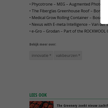
• Phycotrone – MEG – Augmented Photobio
• The Fiberglas Greenhouse Roof – Bordes
• Medical Grow Rolling Container – Bosman
• Nexus with E-meta Intelligence – Van der
• e-Gro – Grodan – Part of the ROCKWOOL
Bekijk meer over:
innovatie
vakbeurzen
LEES OOK
The Greenery zoekt nieuw zachtf