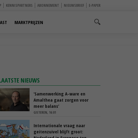
P
KENNISPARTNERS
ABONNEMENT
NIEUWSBRIEF
E-PAPER
AST
MARKTPRIJZEN
LAATSTE NIEUWS
‘Samenwerking A-ware en
Amalthea gaat zorgen voor
meer balans’
GISTEREN, 16:01
Internationale vraag naar
geitenzuivel blijft groot:
Nederland in Europese top