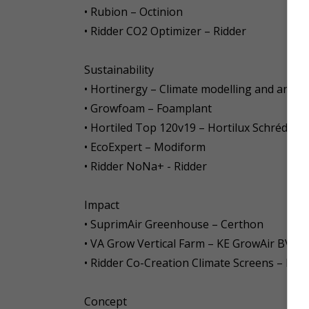
• Rubion – Octinion
• Ridder CO2 Optimizer – Ridder
Sustainability
• Hortinergy – Climate modelling and analys
• Growfoam – Foamplant
• Hortiled Top 120v19 – Hortilux Schréder
• EcoExpert – Modiform
• Ridder NoNa+ - Ridder
Impact
• SuprimAir Greenhouse – Certhon
• VA Grow Vertical Farm – KE GrowAir BV + 
• Ridder Co-Creation Climate Screens – Ridd
Concept