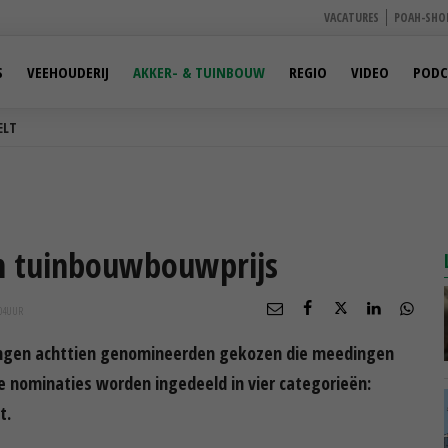
VACATURES
POAH-SHO
S
VEEHOUDERIJ
AKKER- & TUINBOUW
REGIO
VIDEO
PODC
ELT
n tuinbouwbouwprijs
04
UUR
ndingen achttien genomineerden gekozen die meedingen
 nominaties worden ingedeeld in vier categorieën:
t.