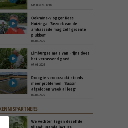
GISTEREN, 10:00
Oekraïne-vlogger Kees
Huizinga: ‘Bezoek van de
ambassade mag zelf groente
plukken’
07-08-2026
Limburgse mais van Frijns doet
het verrassend goed
07-08-2026
Droogte veroorzaakt steeds
meer problemen: ‘Bassin
afgelopen week al leeg’
06-08-2026
KENNISPARTNERS
We vechten tegen dezelfde
vijand: Bremia lactuca