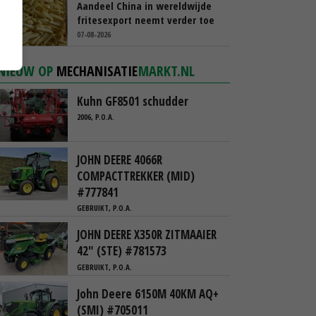
Aandeel China in wereldwijde
fritesexport neemt verder toe
07-08-2026
NIEUW OP
MECHANISATIE
MARKT.NL
Kuhn GF8501 schudder
2006, P.O.A.
JOHN DEERE 4066R
COMPACTTREKKER (MID)
#777841
GEBRUIKT, P.O.A.
JOHN DEERE X350R ZITMAAIER
42" (STE) #781573
GEBRUIKT, P.O.A.
John Deere 6150M 40KM AQ+
(SMI) #705011