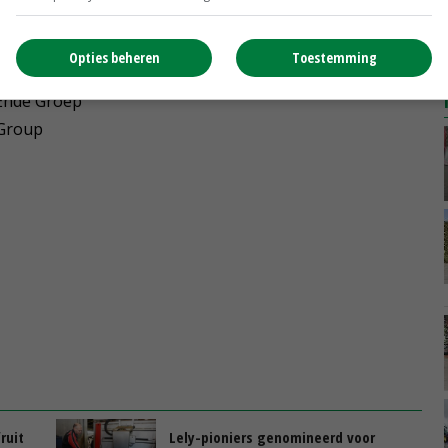
logy
o BV
Opties beheren
Toestemming
 Van Zaal
 Ende Groep
 Group
ruit
Lely-pioniers genomineerd voor