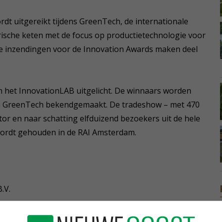
t uitgereikt tijdens GreenTech, de internationale
arische keten met de focus op productietechnologie voor
lle inzendingen voor de Innovation Awards maken deel
n het InnovationLAB uitgelicht. De winnaars worden
van GreenTech bekendgemaakt. De tradeshow – met 470
or en naar schatting elfduizend bezoekers uit de hele
n wordt gehouden in de RAI Amsterdam.
.V.
Systems