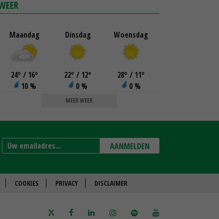
WEER
Maandag
Dinsdag
Woensdag
24
°
/ 16
°
22
°
/ 12
°
28
°
/ 11
°
10 %
0 %
0 %
MEER WEER
AANMELDEN
COOKIES
PRIVACY
DISCLAIMER