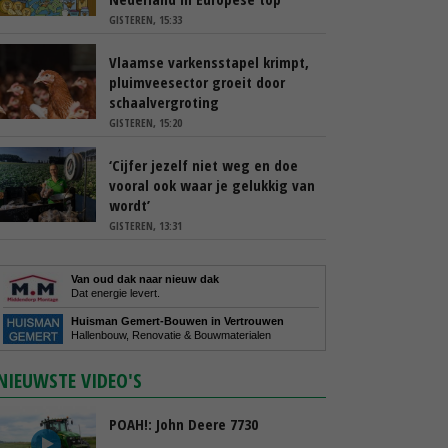
GISTEREN, 15:33
Vlaamse varkensstapel krimpt,
pluimveesector groeit door
schaalvergroting
GISTEREN, 15:20
‘Cijfer jezelf niet weg en doe
vooral ook waar je gelukkig van
wordt’
GISTEREN, 13:31
Van oud dak naar nieuw dak
Dat energie levert.
Huisman Gemert-Bouwen in Vertrouwen
Hallenbouw, Renovatie & Bouwmaterialen
NIEUWSTE VIDEO'S
POAH!: John Deere 7730