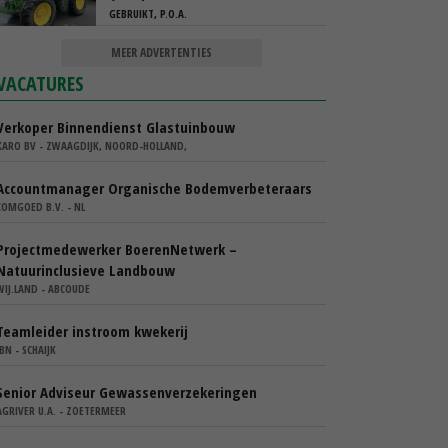
GEBRUIKT, P.O.A.
MEER ADVERTENTIES
VACATURES
Verkoper Binnendienst Glastuinbouw
KARO BV - ZWAAGDIJK, NOORD-HOLLAND,
Accountmanager Organische Bodemverbeteraars
COMGOED B.V. - NL
Projectmedewerker BoerenNetwerk –
Natuurinclusieve Landbouw
WIJ.LAND - ABCOUDE
Teamleider instroom kwekerij
IBN - SCHAIJK
Senior Adviseur Gewassenverzekeringen
AGRIVER U.A. - ZOETERMEER