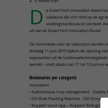
© Nieuwe Oogst
D
e GreenTech Innovation Award word
vakbeurs die zich richt op de agr
voedingstuinbouw en sierteelt. A
uit van de GreenTech Innovation Route.
De nominaties voor de vakprijzen worden i
dinsdag 11 juni 2019 tijdens de opening 
exposanten uit de tuinbouwtechnologiesect
wereld – vindt plaats van 11 tot 13 juni e
Nominaties per categorie
Innovation
• Autonomous crop management - Delphy B
• ISO Bulb Planting Machine - ISO Group
• Koppert scout-app – Koppert Biological 