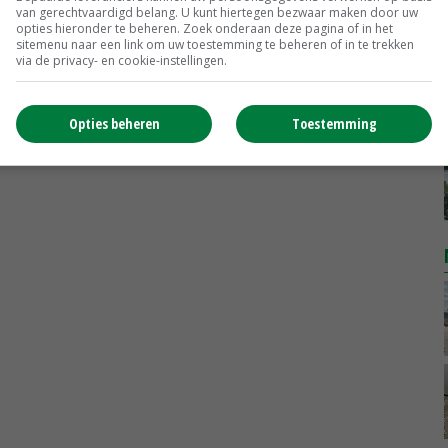
Uien Middenmeer Geel 30-60% grof
van gerechtvaardigd belang. U kunt hiertegen bezwaar maken door uw
opties hieronder te beheren. Zoek onderaan deze pagina of in het
Noteringen
€ 0,00
~
€ 0,00
sitemenu naar een link om uw toestemming te beheren of in te trekken
via de privacy- en cookie-instellingen.
MEER MARKTPRIJZEN
Opties beheren
Toestemming