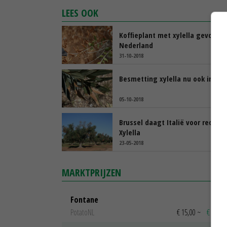
LEES OOK
Koffieplant met xylella gevonden
Nederland
31-10-2018
Besmetting xylella nu ook in Bel
05-10-2018
Brussel daagt Italië voor rechte
Xylella
23-05-2018
MARKTPRIJZEN
Fontane
PotatoNL
€ 15,00
~
€ 23,00