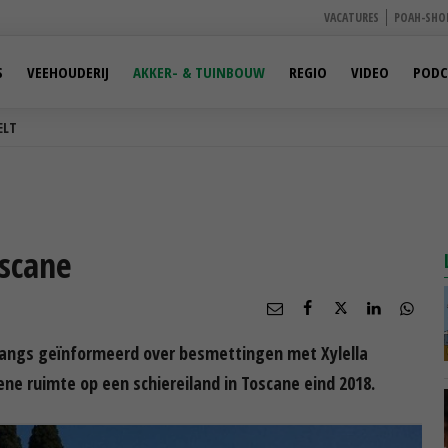
VACATURES
POAH-SHO
S
VEEHOUDERIJ
AKKER- & TUINBOUW
REGIO
VIDEO
PODC
ELT
oscane
langs geïnformeerd over besmettingen met Xylella
ne ruimte op een schiereiland in Toscane eind 2018.