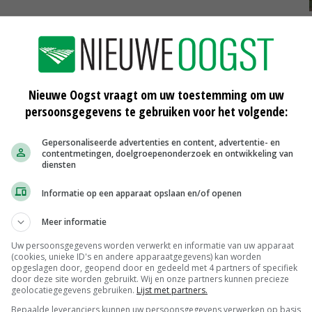
 in
Eerste detectie van Xylella fastidiosa
in België
06-10-2018
Nieuwe Oogst vraagt om uw toestemming om uw
gië
'De boomgaard wordt een
persoonsgegevens te gebruiken voor het volgende:
ziekenhuis'
28-06-2018
Gepersonaliseerde advertenties en content, advertentie- en
contentmetingen, doelgroepenonderzoek en ontwikkeling van
diensten
r om
Britse overheid ontkent vondsten
xylella
Informatie op een apparaat opslaan en/of openen
23-03-2018
Meer informatie
Uw persoonsgegevens worden verwerkt en informatie van uw apparaat
(cookies, unieke ID's en andere apparaatgegevens) kan worden
opgeslagen door, geopend door en gedeeld met 4 partners of specifiek
Peen
door deze site worden gebruikt. Wij en onze partners kunnen precieze
geolocatiegegevens gebruiken.
Lijst met partners.
Noteringen
€ 26,00
~
€ 33,00
Bepaalde leveranciers kunnen uw persoonsgegevens verwerken op basis