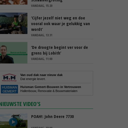
VANDAAG, 15:20
‘Cijfer jezelf niet weg en doe
vooral ook waar je gelukkig van
wordt’
VANDAAG, 13:31
‘De droogte begint ver voor de
grens bij Lobith’
VANDAAG, 11:00
Van oud dak naar nieuw dak
Dat energie levert.
Huisman Gemert-Bouwen in Vertrouwen
Hallenbouw, Renovatie & Bouwmaterialen
NIEUWSTE VIDEO'S
POAH!: John Deere 7730
VANDAAG, 10:00