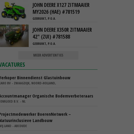
JOHN DEERE X127 ZITMAAIER
MY2026 (HAE) #781519
GEBRUIKT, P.O.A.
JOHN DEERE X350R ZITMAAIER
42" (ZUI) #781588
GEBRUIKT, P.O.A.
MEER ADVERTENTIES
VACATURES
Verkoper Binnendienst Glastuinbouw
KARO BV - ZWAAGDIJK, NOORD-HOLLAND,
Accountmanager Organische Bodemverbeteraars
COMGOED B.V. - NL
Projectmedewerker BoerenNetwerk –
Natuurinclusieve Landbouw
WIJ.LAND - ABCOUDE