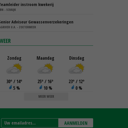
Teamleider instroom kwekerij
IBN - SCHAIJK
Senior Adviseur Gewassenverzekeringen
AGRIVER U.A. - ZOETERMEER
WEER
Zondag
Maandag
Dinsdag
30
°
/ 14
°
25
°
/ 16
°
23
°
/ 12
°
5 %
10 %
0 %
MEER WEER
AANMELDEN