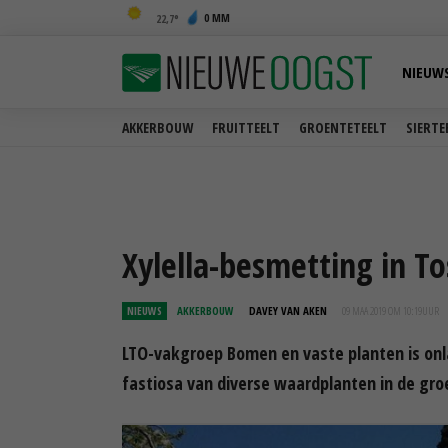
0 MM
22,7
NIEUW
AKKERBOUW
FRUITTEELT
GROENTETEELT
SIERTE
Xylella-besmetting in T
NIEUWS
AKKERBOUW
DAVEY VAN AKEN
09 MAA 2019 OM 10:19
UUR
LTO-vakgroep Bomen en vaste planten is on
fastiosa van diverse waardplanten in de groe