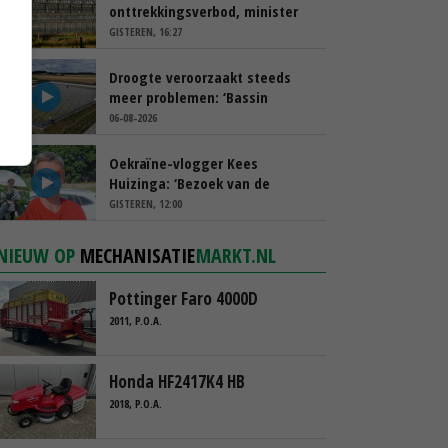
onttrekkingsverbod, minister
spreekt van ‘ondernemersrisico’
GISTEREN, 16:27
Droogte veroorzaakt steeds
meer problemen: ‘Bassin
afgelopen week al leeg’
06-08-2026
Oekraïne-vlogger Kees
Huizinga: ‘Bezoek van de
ambassade mag zelf groente
GISTEREN, 12:00
plukken’
NIEUW OP
MECHANISATIE
MARKT.NL
Pottinger Faro 4000D
2011, P.O.A.
Honda HF2417K4 HB
2018, P.O.A.