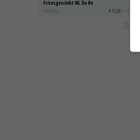
Fritesgeschikt NL Du Be
PotatoNL
€ 15,00
~
€ 23,00