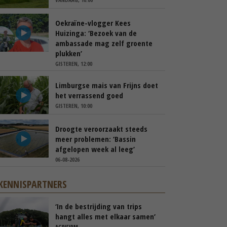
Oekraïne-vlogger Kees
Huizinga: ‘Bezoek van de
ambassade mag zelf groente
plukken’
GISTEREN, 12:00
Limburgse mais van Frijns doet
het verrassend goed
GISTEREN, 10:00
Droogte veroorzaakt steeds
meer problemen: ‘Bassin
afgelopen week al leeg’
06-08-2026
KENNISPARTNERS
‘In de bestrijding van trips
hangt alles met elkaar samen’
AGRIFIRM