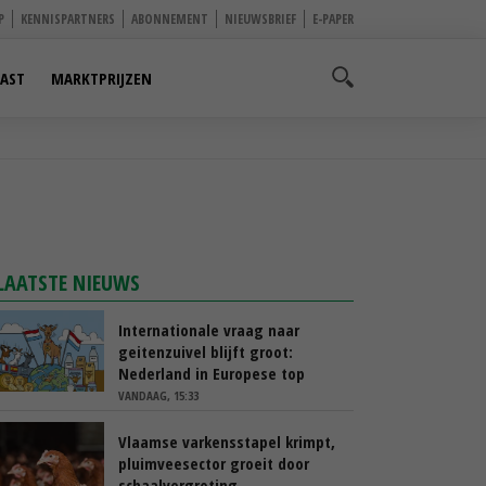
P
KENNISPARTNERS
ABONNEMENT
NIEUWSBRIEF
E-PAPER
AST
MARKTPRIJZEN
LAATSTE NIEUWS
Internationale vraag naar
geitenzuivel blijft groot:
Nederland in Europese top
VANDAAG, 15:33
Vlaamse varkensstapel krimpt,
pluimveesector groeit door
schaalvergroting