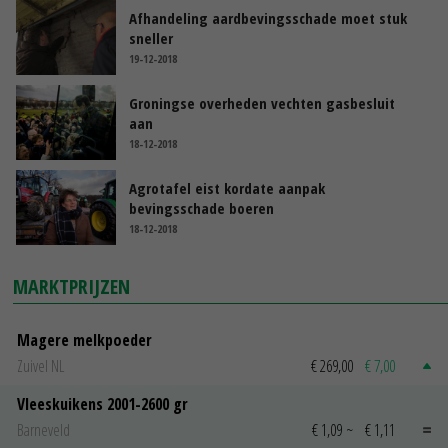
Afhandeling aardbevingsschade moet stuk
sneller
19-12-2018
Groningse overheden vechten gasbesluit
aan
18-12-2018
Agrotafel eist kordate aanpak
bevingsschade boeren
18-12-2018
MARKTPRIJZEN
Magere melkpoeder
Zuivel NL
€ 269,00
€ 7,00
Vleeskuikens 2001-2600 gr
Barneveld
€ 1,09
~
€ 1,11