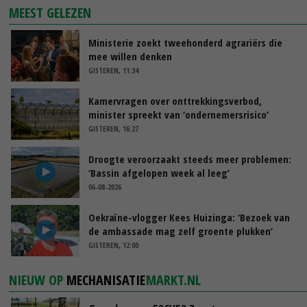
MEEST GELEZEN
Ministerie zoekt tweehonderd agrariërs die
mee willen denken
GISTEREN, 11:34
Kamervragen over onttrekkingsverbod,
minister spreekt van ‘ondernemersrisico’
GISTEREN, 16:27
Droogte veroorzaakt steeds meer problemen:
‘Bassin afgelopen week al leeg’
06-08-2026
Oekraïne-vlogger Kees Huizinga: ‘Bezoek van
de ambassade mag zelf groente plukken’
GISTEREN, 12:00
NIEUW OP
MECHANISATIE
MARKT.NL