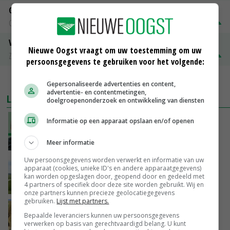
Gerst
Groningen
€ 197,00
€ 2,00
Volle melkpoeder
Nieuwe Oogst vraagt om uw toestemming om uw
Zuivel NL
€ 345,00
€ 20,00
persoonsgegevens te gebruiken voor het volgende:
MEER MARKTPRIJZEN
Gepersonaliseerde advertenties en content,
advertentie- en contentmetingen,
LAATSTE NIEUWS
doelgroepenonderzoek en ontwikkeling van diensten
‘De droogte begint ver voor de grens bij
Informatie op een apparaat opslaan en/of openen
Lobith’
Meer informatie
VANDAAG, 11:00
Uw persoonsgegevens worden verwerkt en informatie van uw
POAH!: John Deere 7730
apparaat (cookies, unieke ID's en andere apparaatgegevens)
kan worden opgeslagen door, geopend door en gedeeld met
4 partners of specifiek door deze site worden gebruikt. Wij en
VANDAAG, 10:00
onze partners kunnen precieze geolocatiegegevens
gebruiken.
Lijst met partners.
Geen vee meer op Noord-Hollandse zeedijken
Bepaalde leveranciers kunnen uw persoonsgegevens
door aanhoudende droogte
verwerken op basis van gerechtvaardigd belang. U kunt
VANDAAG, 09:48