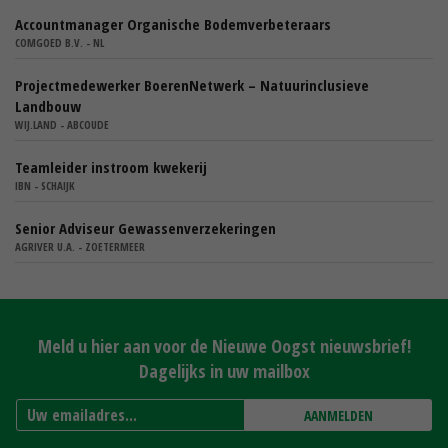
Accountmanager Organische Bodemverbeteraars
COMGOED B.V. - NL
Projectmedewerker BoerenNetwerk – Natuurinclusieve
Landbouw
WIJ.LAND - ABCOUDE
Teamleider instroom kwekerij
IBN - SCHAIJK
Senior Adviseur Gewassenverzekeringen
AGRIVER U.A. - ZOETERMEER
Meld u hier aan voor de Nieuwe Oogst nieuwsbrief!
Dagelijks in uw mailbox
AANMELDEN