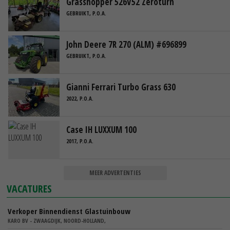
Grasshopper 526V52 Zeroturn
GEBRUIKT, P.O.A.
John Deere 7R 270 (ALM) #696899
GEBRUIKT, P.O.A.
Gianni Ferrari Turbo Grass 630
2022, P.O.A.
Case IH LUXXUM 100
2017, P.O.A.
MEER ADVERTENTIES
VACATURES
Verkoper Binnendienst Glastuinbouw
KARO BV - ZWAAGDIJK, NOORD-HOLLAND,