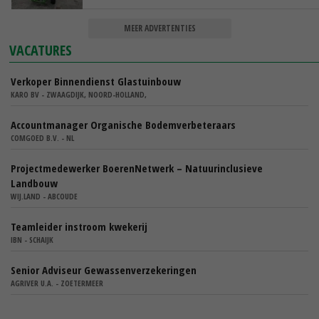
MEER ADVERTENTIES
VACATURES
Verkoper Binnendienst Glastuinbouw
KARO BV - ZWAAGDIJK, NOORD-HOLLAND,
Accountmanager Organische Bodemverbeteraars
COMGOED B.V. - NL
Projectmedewerker BoerenNetwerk – Natuurinclusieve
Landbouw
WIJ.LAND - ABCOUDE
Teamleider instroom kwekerij
IBN - SCHAIJK
Senior Adviseur Gewassenverzekeringen
AGRIVER U.A. - ZOETERMEER