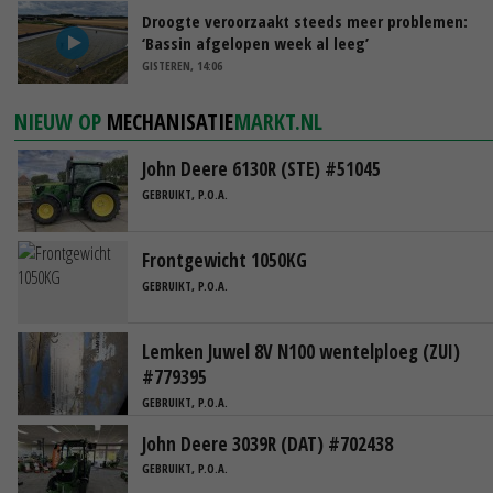
Droogte veroorzaakt steeds meer problemen:
‘Bassin afgelopen week al leeg’
GISTEREN, 14:06
NIEUW OP
MECHANISATIE
MARKT.NL
John Deere 6130R (STE) #51045
GEBRUIKT, P.O.A.
Frontgewicht 1050KG
GEBRUIKT, P.O.A.
Lemken Juwel 8V N100 wentelploeg (ZUI)
#779395
GEBRUIKT, P.O.A.
John Deere 3039R (DAT) #702438
GEBRUIKT, P.O.A.