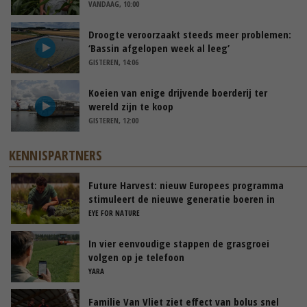
VANDAAG, 10:00
Droogte veroorzaakt steeds meer problemen:
‘Bassin afgelopen week al leeg’
GISTEREN, 14:06
Koeien van enige drijvende boerderij ter
wereld zijn te koop
GISTEREN, 12:00
KENNISPARTNERS
Future Harvest: nieuw Europees programma
stimuleert de nieuwe generatie boeren in
Nederland
EYE FOR NATURE
In vier eenvoudige stappen de grasgroei
volgen op je telefoon
YARA
Familie Van Vliet ziet effect van bolus snel