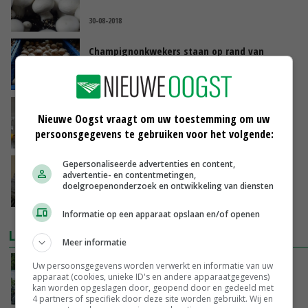
30-08-2018
Champignonkwekers staan op rand van
afgrond
15-08-2018
Champignonteelster handig met personeel
Nieuwe Oogst vraagt om uw toestemming om uw
maar niet in de liefde
persoonsgegevens te gebruiken voor het volgende:
15-05-2018
Gepersonaliseerde advertenties en content,
Oesterzwam en andere exoten steeds meer
advertentie- en contentmetingen,
in trek
doelgroepenonderzoek en ontwikkeling van diensten
06-03-2018
Informatie op een apparaat opslaan en/of openen
LAATSTE NIEUWS
Meer informatie
Oekraïne-vlogger Kees Huizinga: ‘Bezoek van
Uw persoonsgegevens worden verwerkt en informatie van uw
apparaat (cookies, unieke ID's en andere apparaatgegevens)
de ambassade mag zelf groente plukken’
kan worden opgeslagen door, geopend door en gedeeld met
VANDAAG, 12:00
4 partners of specifiek door deze site worden gebruikt. Wij en