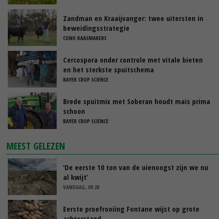
Zandman en Kraaijvanger: twee uitersten in
beweidingsstrategie
CONO KAASMAKERS
Cercospora onder controle met vitale bieten
en het sterkste spuitschema
BAYER CROP SCIENCE
Brede spuitmix met Soberan houdt mais prima
schoon
BAYER CROP SCIENCE
MEEST GELEZEN
‘De eerste 10 ton van de uienoogst zijn we nu
al kwijt’
VANDAAG, 09:28
Eerste proefrooiing Fontane wijst op grote
achterstand