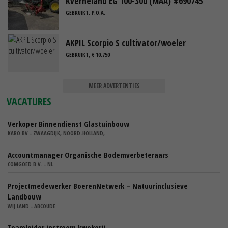
Kverneland EG 100-300 (MAA) #690745
GEBRUIKT, P.O.A.
AKPIL Scorpio S cultivator/woeler
GEBRUIKT, € 10.750
MEER ADVERTENTIES
VACATURES
Verkoper Binnendienst Glastuinbouw
KARO BV - ZWAAGDIJK, NOORD-HOLLAND,
Accountmanager Organische Bodemverbeteraars
COMGOED B.V. - NL
Projectmedewerker BoerenNetwerk – Natuurinclusieve
Landbouw
WIJ.LAND - ABCOUDE
Teamleider instroom kwekerij