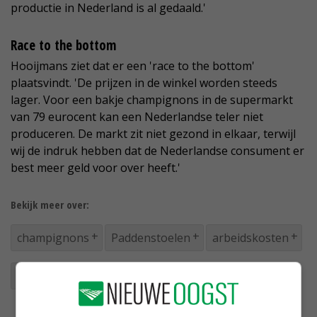
productie in Nederland is al gedaald.'
Race to the bottom
Hooijmans ziet dat er een 'race to the bottom'
plaatsvindt. 'De prijzen in de winkel worden steeds
lager. Voor een bakje champignons in de supermarkt
van 79 eurocent kan een Nederlandse teler niet
produceren. De markt zit niet gezond in elkaar, terwijl
wij de indruk hebben dat de Nederlandse consument er
best meer geld voor over heeft.'
Bekijk meer over:
champignons
Paddenstoelen
arbeidskosten
concurrentie