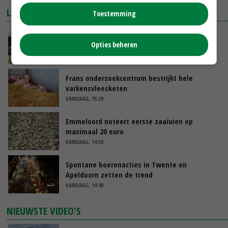
LAATSTE NIEUWS
Toestemming
Gemiddelde Europese melkprijs daalt licht in
Opties beheren
juni
VANDAAG, 17:04
Frans onderzoekcentrum bestrijkt hele
varkensvleesketen
VANDAAG, 15:29
Emmeloord noteert eerste zaaiuien op
maximaal 20 euro
VANDAAG, 14:59
Spontane boerenacties in Twente en
Apeldoorn zetten de trend
VANDAAG, 14:48
NIEUWSTE VIDEO'S