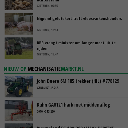
GISTEREN, 09:35
Nijpend geldtekort treft vleesvarkenshouders
GISTEREN, 13:14
BBB vraagt minister om langer mest uit te
rijden
GISTEREN, 15:47
NIEUW OP
MECHANISATIE
MARKT.NL
John Deere 6M 185 trekker (HIL) #778129
GEBRUIKT, P.O.A.
Kuhn GA8121 hark met middenafleg
2010, € 13.250