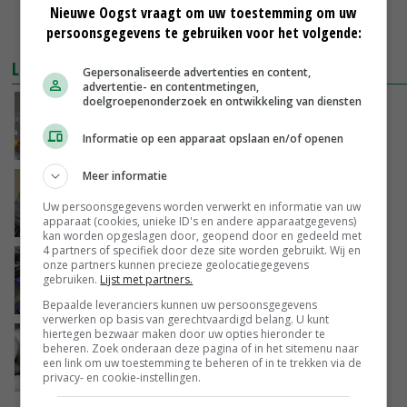
Nieuwe Oogst vraagt om uw toestemming om uw
persoonsgegevens te gebruiken voor het volgende:
LEES OOK
Gepersonaliseerde advertenties en content,
advertentie- en contentmetingen,
doelgroepenonderzoek en ontwikkeling van diensten
Champignonteelster handig met personeel
maar niet in de liefde
Informatie op een apparaat opslaan en/of openen
15-05-2018
Meer informatie
Oesterzwam en andere exoten steeds meer
in trek
Uw persoonsgegevens worden verwerkt en informatie van uw
apparaat (cookies, unieke ID's en andere apparaatgegevens)
06-03-2018
kan worden opgeslagen door, geopend door en gedeeld met
4 partners of specifiek door deze site worden gebruikt. Wij en
Banken brengt vitamine D-champignon op
onze partners kunnen precieze geolocatiegegevens
gebruiken.
Lijst met partners.
markt
01-03-2018
Bepaalde leveranciers kunnen uw persoonsgegevens
verwerken op basis van gerechtvaardigd belang. U kunt
hiertegen bezwaar maken door uw opties hieronder te
Lage prijs champignons kost Jumbo marge
beheren. Zoek onderaan deze pagina of in het sitemenu naar
een link om uw toestemming te beheren of in te trekken via de
privacy- en cookie-instellingen.
18-01-2018