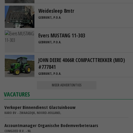
Weidesleep 8mtr
GEBRUIKT, P.O.A.
Evers MUSTANG 11-303
GEBRUIKT, P.O.A.
JOHN DEERE 4066R COMPACTTREKKER (MID)
#777841
GEBRUIKT, P.O.A.
MEER ADVERTENTIES
VACATURES
Verkoper Binnendienst Glastuinbouw
KARO BV - ZWAAGDIJK, NOORD-HOLLAND,
Accountmanager Organische Bodemverbeteraars
COMGOED B.V. - NL