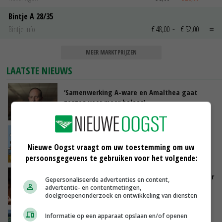
Bintje A 28/35
Bintje Info
€ 48,00
~
€ 52,00
MEER MARKTPRIJZEN
LAATSTE NIEUWS
‘Samenwerking A-ware en Amalthea gaat
zorgen voor meer balans’
GISTEREN, 16:01
Internationale vraag naar geitenzuivel blijft
groot: Nederland in Europese top
Nieuwe Oogst vraagt om uw toestemming om uw
GISTEREN, 15:33
persoonsgegevens te gebruiken voor het volgende:
Vlaamse varkensstapel krimpt, pluimveesector
Gepersonaliseerde advertenties en content,
groeit door schaalvergroting
advertentie- en contentmetingen,
doelgroepenonderzoek en ontwikkeling van diensten
GISTEREN, 15:20
Informatie op een apparaat opslaan en/of openen
‘Cijfer jezelf niet weg en doe vooral ook waar