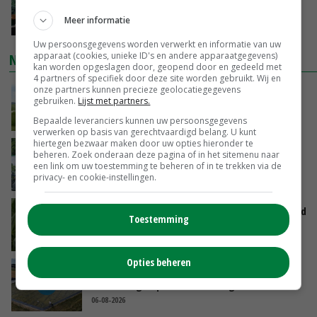
je gelukkig van wordt’
Meer informatie
GISTEREN, 13:31
Uw persoonsgegevens worden verwerkt en informatie van uw
apparaat (cookies, unieke ID's en andere apparaatgegevens)
NIEUWSTE VIDEO'S
kan worden opgeslagen door, geopend door en gedeeld met
4 partners of specifiek door deze site worden gebruikt. Wij en
POAH!: John Deere 7730
onze partners kunnen precieze geolocatiegegevens
gebruiken.
Lijst met partners.
GISTEREN, 10:00
Bepaalde leveranciers kunnen uw persoonsgegevens
verwerken op basis van gerechtvaardigd belang. U kunt
hiertegen bezwaar maken door uw opties hieronder te
Oekraïne-vlogger Kees Huizinga: ‘Bezoek van
beheren. Zoek onderaan deze pagina of in het sitemenu naar
de ambassade mag zelf groente plukken’
een link om uw toestemming te beheren of in te trekken via de
privacy- en cookie-instellingen.
07-08-2026
Limburgse mais van Frijns doet het verrassend
Toestemming
goed
07-08-2026
Opties beheren
Droogte veroorzaakt steeds meer problemen:
‘Bassin afgelopen week al leeg’
06-08-2026