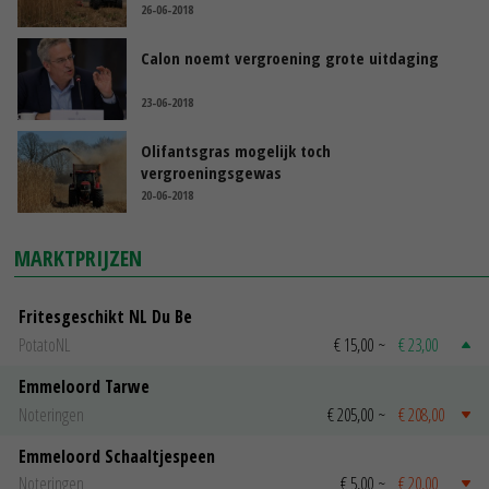
26-06-2018
Calon noemt vergroening grote uitdaging
23-06-2018
Olifantsgras mogelijk toch
vergroeningsgewas
20-06-2018
MARKTPRIJZEN
Fritesgeschikt NL Du Be
PotatoNL
€ 15,00
~
€ 23,00
Emmeloord Tarwe
Noteringen
€ 205,00
~
€ 208,00
Emmeloord Schaaltjespeen
Noteringen
€ 5,00
~
€ 20,00