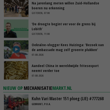
Na jarenlang meten willen Zuid-Hollandse
boeren nu erkenning
GISTEREN, 07:00
‘De droogte begint ver voor de grens bij
Lobith’
GISTEREN, 11:00
Oekraïne-vlogger Kees Huizinga: ‘Bezoek van
de ambassade mag zelf groente plukken’
07-08-2026
Aandeel China in wereldwijde fritesexport
neemt verder toe
07-08-2026
NIEUW OP
MECHANISATIE
MARKT.NL
Kuhn Vari Master 151 ploeg (LIE) #777268
GEBRUIKT, P.O.A.