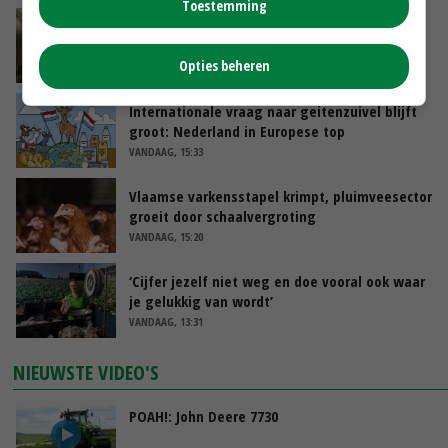
Toestemming
‘Samenwerking A-ware en Amalthea gaat
zorgen voor meer balans’
Opties beheren
VANDAAG, 16:01
Internationale vraag naar geitenzuivel blijft
groot: Nederland in Europese top
VANDAAG, 15:33
Vlaamse varkensstapel krimpt, pluimveesector
groeit door schaalvergroting
VANDAAG, 15:20
‘Cijfer jezelf niet weg en doe vooral ook waar
je gelukkig van wordt’
VANDAAG, 13:31
NIEUWSTE VIDEO'S
POAH!: John Deere 7730