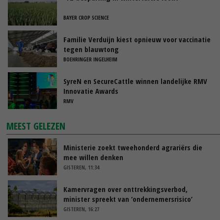
BAYER CROP SCIENCE
Familie Verduijn kiest opnieuw voor vaccinatie
tegen blauwtong
BOEHRINGER INGELHEIM
SyreN en SecureCattle winnen landelijke RMV
Innovatie Awards
RMV
MEEST GELEZEN
Ministerie zoekt tweehonderd agrariërs die
mee willen denken
GISTEREN, 11:34
Kamervragen over onttrekkingsverbod,
minister spreekt van ‘ondernemersrisico’
GISTEREN, 16:27