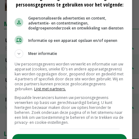
persoonsgegevens te gebruiken voor het volgende:
24-01-2018
Gepersonaliseerde advertenties en content,
MARKTPRIJZEN
advertentie- en contentmetingen,
doelgroepenonderzoek en ontwikkeling van diensten
Uitbetaalprijs DCA BestPigletPrice
Informatie op een apparaat opslaan en/of openen
Biggen weekprijzen
€ 26,50
€ 0,50
Meer informatie
Uitbetaalprijs Compaxo
Uw persoonsgegevens worden verwerkt en informatie van uw
Vleesvarkens
€ 1,32
€ 0,10
apparaat (cookies, unieke ID's en andere apparaatgegevens)
kan worden opgeslagen door, geopend door en gedeeld met
4 partners of specifiek door deze site worden gebruikt. Wij en
Uitbetaalprijs Van Rooi Meat
onze partners kunnen precieze geolocatiegegevens
Vleesvarkens
€ 1,25
€ 0,10
gebruiken.
Lijst met partners.
Bepaalde leveranciers kunnen uw persoonsgegevens
ISN prijs Frankrijk
verwerken op basis van gerechtvaardigd belang. U kunt
Vleesvarkens
€ 1,78
€ 0,06
hiertegen bezwaar maken door uw opties hieronder te
beheren. Zoek onderaan deze pagina of in het sitemenu naar
een link om uw toestemming te beheren of in te trekken via de
MEER MARKTPRIJZEN
privacy- en cookie-instellingen.
LAATSTE NIEUWS