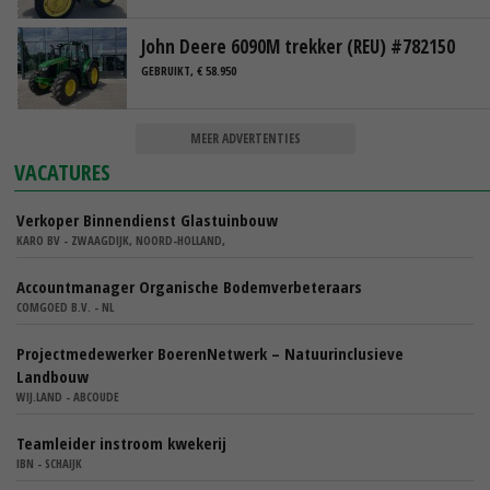
John Deere 6090M trekker (REU) #782150
GEBRUIKT, € 58.950
MEER ADVERTENTIES
VACATURES
Verkoper Binnendienst Glastuinbouw
KARO BV - ZWAAGDIJK, NOORD-HOLLAND,
Accountmanager Organische Bodemverbeteraars
COMGOED B.V. - NL
Projectmedewerker BoerenNetwerk – Natuurinclusieve
Landbouw
WIJ.LAND - ABCOUDE
Teamleider instroom kwekerij
IBN - SCHAIJK