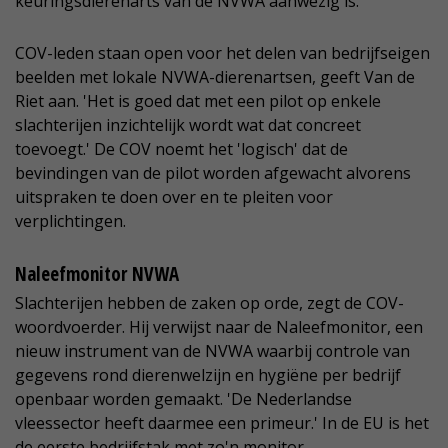
keuringsdierenarts van de NVWA aanwezig is.
COV-leden staan open voor het delen van bedrijfseigen
beelden met lokale NVWA-dierenartsen, geeft Van de
Riet aan. 'Het is goed dat met een pilot op enkele
slachterijen inzichtelijk wordt wat dat concreet
toevoegt.' De COV noemt het 'logisch' dat de
bevindingen van de pilot worden afgewacht alvorens
uitspraken te doen over en te pleiten voor
verplichtingen.
Naleefmonitor NVWA
Slachterijen hebben de zaken op orde, zegt de COV-
woordvoerder. Hij verwijst naar de Naleefmonitor, een
nieuw instrument van de NVWA waarbij controle van
gegevens rond dierenwelzijn en hygiëne per bedrijf
openbaar worden gemaakt. 'De Nederlandse
vleessector heeft daarmee een primeur.' In de EU is het
de eerste bedrijfstak met zo'n monitor.