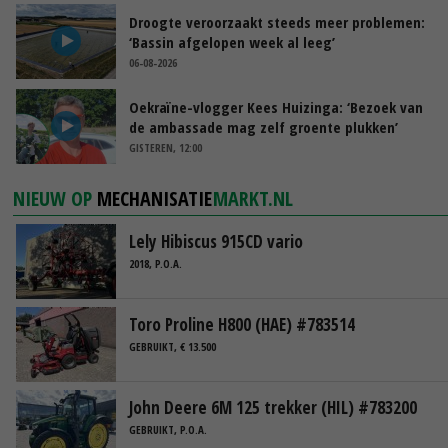
Droogte veroorzaakt steeds meer problemen:
‘Bassin afgelopen week al leeg’
06-08-2026
Oekraïne-vlogger Kees Huizinga: ‘Bezoek van
de ambassade mag zelf groente plukken’
GISTEREN, 12:00
NIEUW OP
MECHANISATIE
MARKT.NL
Lely Hibiscus 915CD vario
2018, P.O.A.
Toro Proline H800 (HAE) #783514
GEBRUIKT, € 13.500
John Deere 6M 125 trekker (HIL) #783200
GEBRUIKT, P.O.A.