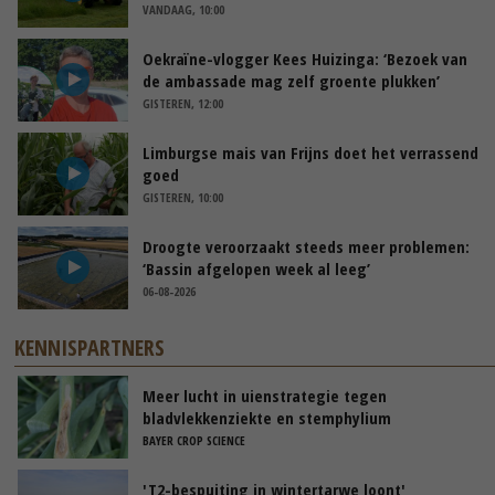
VANDAAG, 10:00
Oekraïne-vlogger Kees Huizinga: ‘Bezoek van
de ambassade mag zelf groente plukken’
GISTEREN, 12:00
Limburgse mais van Frijns doet het verrassend
goed
GISTEREN, 10:00
Droogte veroorzaakt steeds meer problemen:
‘Bassin afgelopen week al leeg’
06-08-2026
KENNISPARTNERS
Meer lucht in uienstrategie tegen
bladvlekkenziekte en stemphylium
BAYER CROP SCIENCE
'T2-bespuiting in wintertarwe loont'