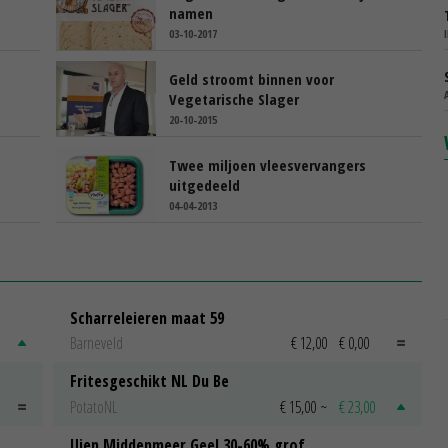
namen
03-10-2017
Geld stroomt binnen voor
Vegetarische Slager
20-10-2015
Twee miljoen vleesvervangers
uitgedeeld
04-04-2013
Scharreleieren maat 59
Barneveld
€ 12,00
€ 0,00
Fritesgeschikt NL Du Be
PotatoNL
€ 15,00
~
€ 23,00
Uien Middenmeer Geel 30-60% grof