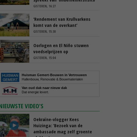
GISTEREN, 16:27
‘Rendement van Krullvarkens
komt van de overkant’
GISTEREN, 15:30
Oorlogen en El Niño stuwen
voedselprijzen op
GISTEREN, 15:04
Huisman Gemert-Bouwen in Vertrouwen
Hallenbouw, Renovatie & Bouwmaterialen
Van oud dak naar nieuw dak
Dat energie levert.
NIEUWSTE VIDEO'S
Oekraïne-vlogger Kees
Huizinga: ‘Bezoek van de
ambassade mag zelf groente