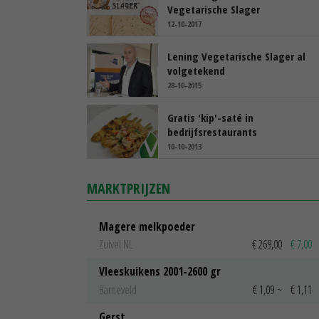
Vegetarische Slager
12-10-2017
Lening Vegetarische Slager al
volgetekend
28-10-2015
Gratis 'kip'-saté in
bedrijfsrestaurants
10-10-2013
MARKTPRIJZEN
Magere melkpoeder
Zuivel NL
€ 269,00
€ 7,00
Vleeskuikens 2001-2600 gr
Barneveld
€ 1,09
~
€ 1,11
Gerst