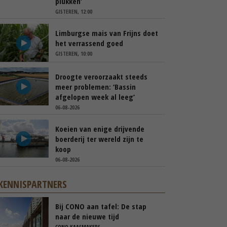
plukken’
GISTEREN, 12:00
Limburgse mais van Frijns doet
het verrassend goed
GISTEREN, 10:00
Droogte veroorzaakt steeds
meer problemen: ‘Bassin
afgelopen week al leeg’
06-08-2026
Koeien van enige drijvende
boerderij ter wereld zijn te
koop
06-08-2026
KENNISPARTNERS
Bij CONO aan tafel: De stap
naar de nieuwe tijd
CONO KAASMAKERS