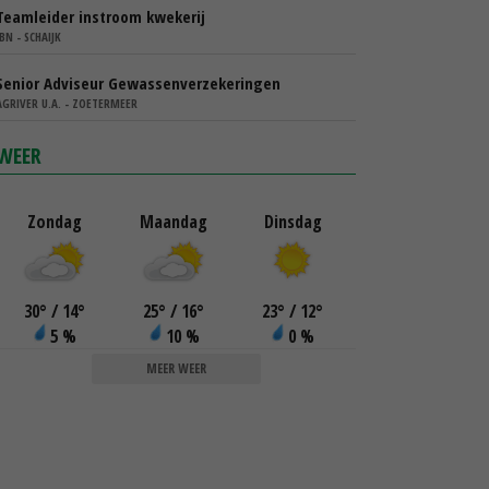
Teamleider instroom kwekerij
IBN - SCHAIJK
Senior Adviseur Gewassenverzekeringen
AGRIVER U.A. - ZOETERMEER
WEER
Zondag
Maandag
Dinsdag
30
°
/ 14
°
25
°
/ 16
°
23
°
/ 12
°
5 %
10 %
0 %
MEER WEER