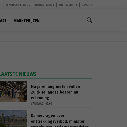
P
KENNISPARTNERS
ABONNEMENT
NIEUWSBRIEF
E-PAPER
AST
MARKTPRIJZEN
LAATSTE NIEUWS
Na jarenlang meten willen
Zuid-Hollandse boeren nu
erkenning
VANDAAG, 07:00
Kamervragen over
onttrekkingsverbod, minister
spreekt van ‘ondernemersrisico’