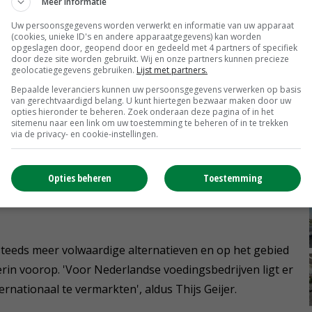
Meer informatie
Uw persoonsgegevens worden verwerkt en informatie van uw apparaat
(cookies, unieke ID's en andere apparaatgegevens) kan worden
opgeslagen door, geopend door en gedeeld met 4 partners of specifiek
door deze site worden gebruikt. Wij en onze partners kunnen precieze
geolocatiegegevens gebruiken.
Lijst met partners.
 houden dat door toedoen van overheidsbeleid en
Bepaalde leveranciers kunnen uw persoonsgegevens verwerken op basis
 van dierlijke en plantaardige eiwitten richting 2025
van gerechtvaardigd belang. U kunt hiertegen bezwaar maken door uw
opties hieronder te beheren. Zoek onderaan deze pagina of in het
sitemenu naar een link om uw toestemming te beheren of in te trekken
via de privacy- en cookie-instellingen.
en dergelijke verschuiving te realiseren, waarbij
eid van consumenten belangrijke sturingsmechanismen
Opties beheren
Toestemming
 steeds meer volwaardige alternatieven en op het gebied
rin voorop. 'Voor Nederlandse voedingsbedrijven ligt er
rnationaal te vermarkten', aldus Thijs Geijer.