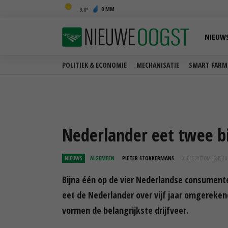
0 MM
9,8
NIEUW
POLITIEK & ECONOMIE
MECHANISATIE
SMART FARM
Nederlander eet twee b
NIEUWS
ALGEMEEN
PIETER STOKKERMANS
01 DEC 2017 OM 15:15
UU
Bijna één op de vier Nederlandse consumenten
eet de Nederlander over vijf jaar omgereke
vormen de belangrijkste drijfveer.