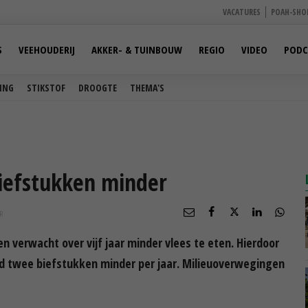
VACATURES
POAH-SHO
S
VEEHOUDERIJ
AKKER- & TUINBOUW
REGIO
VIDEO
PODC
ING
STIKSTOF
DROOGTE
THEMA'S
iefstukken minder
R
 verwacht over vijf jaar minder vlees te eten. Hierdoor
nd twee biefstukken minder per jaar. Milieuoverwegingen