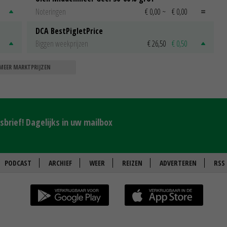
Noteringen
€ 0,00
~
€ 0,00
DCA BestPigletPrice
Biggen weekprijzen
€ 26,50
€ 0,50
MEER MARKTPRIJZEN
brief! Dagelijks in uw mailbox
PODCAST
ARCHIEF
WEER
REIZEN
ADVERTEREN
RSS