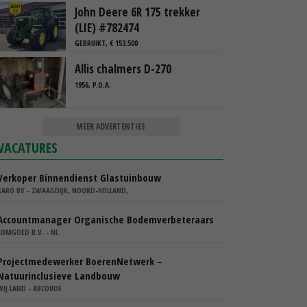
John Deere 6R 175 trekker
(LIE) #782474
GEBRUIKT, € 153.500
Allis chalmers D-270
1956, P.O.A.
MEER ADVERTENTIES
VACATURES
Verkoper Binnendienst Glastuinbouw
KARO BV - ZWAAGDIJK, NOORD-HOLLAND,
Accountmanager Organische Bodemverbeteraars
COMGOED B.V. - NL
Projectmedewerker BoerenNetwerk –
Natuurinclusieve Landbouw
WIJ.LAND - ABCOUDE