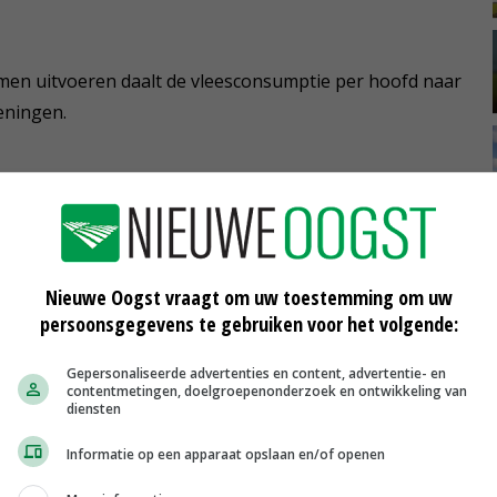
en uitvoeren daalt de vleesconsumptie per hoofd naar
eningen.
lo komt dat in de praktijk neer op zo'n twee biefstukken
, komt doordat de meeste vleesminderaars slechts een
Nieuwe Oogst vraagt om uw toestemming om uw
ien en omdat het zwaartepunt van de verandering bij
persoonsgegevens te gebruiken voor het volgende:
len eten, de zogeheten flexitariërs', aldus Thijs Geijer,
Gepersonaliseerde advertenties en content, advertentie- en
contentmetingen, doelgroepenonderzoek en ontwikkeling van
diensten
ieu-impact de voornaamste drijfveer. Dit in
elgië, waar respectievelijk dierenwelzijn en gezondheid
Informatie op een apparaat opslaan en/of openen
genomen is voor Europeanen gezondheid veruit de