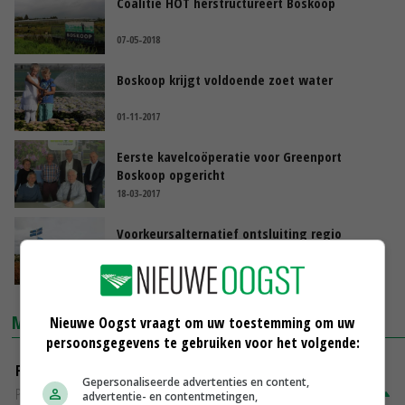
Coalitie HOT herstructureert Boskoop
07-05-2018
Boskoop krijgt voldoende zoet water
01-11-2017
Eerste kavelcoöperatie voor Greenport
Boskoop opgericht
18-03-2017
Voorkeursalternatief ontsluiting regio
Boskoop
12-11-2015
MARKTPRIJZEN
Nieuwe Oogst vraagt om uw toestemming om uw
persoonsgegevens te gebruiken voor het volgende:
Fritesgeschikt NL Du Be
Gepersonaliseerde advertenties en content,
PotatoNL
€ 15,00
~
€ 23,00
advertentie- en contentmetingen,