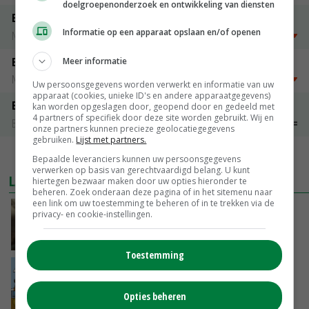
doelgroepenonderzoek en ontwikkeling van diensten
Emmeloord Tarwe
Informatie op een apparaat opslaan en/of openen
Noteringen
€ 205,00
~
€ 208,00
Emmeloord Schaaltjespeen
Meer informatie
Noteringen
€ 5,00
~
€ 20,00
Uw persoonsgegevens worden verwerkt en informatie van uw
apparaat (cookies, unieke ID's en andere apparaatgegevens)
Bintje A 28/35
kan worden opgeslagen door, geopend door en gedeeld met
4 partners of specifiek door deze site worden gebruikt. Wij en
Bintje Info
€ 48,00
~
€ 52,00
onze partners kunnen precieze geolocatiegegevens
gebruiken.
Lijst met partners.
MEER MARKTPRIJZEN
Bepaalde leveranciers kunnen uw persoonsgegevens
verwerken op basis van gerechtvaardigd belang. U kunt
LAATSTE NIEUWS
hiertegen bezwaar maken door uw opties hieronder te
beheren. Zoek onderaan deze pagina of in het sitemenu naar
een link om uw toestemming te beheren of in te trekken via de
‘Samenwerking A-ware en Amalthea gaat
privacy- en cookie-instellingen.
zorgen voor meer balans’
GISTEREN, 16:01
Toestemming
Internationale vraag naar geitenzuivel blijft
groot: Nederland in Europese top
Opties beheren
GISTEREN, 15:33