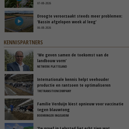
07-08-2026
Droogte veroorzaakt steeds meer problemen:
‘Bassin afgelopen week al leeg’
06-08-2026
KENNISPARTNERS
‘We geven samen de toekomst van de
landbouw vorm’
NETWERK PLATTELAND
Internationale kennis helpt veehouder
productie en rantsoen te optimaliseren
THETRANSITIONCOMPANY
Familie Verduijn kiest opnieuw voor vaccinatie
tegen blauwtong
BOEHRINGER INGELHEIM
‘De proef in Lelystad liet echt zien wat