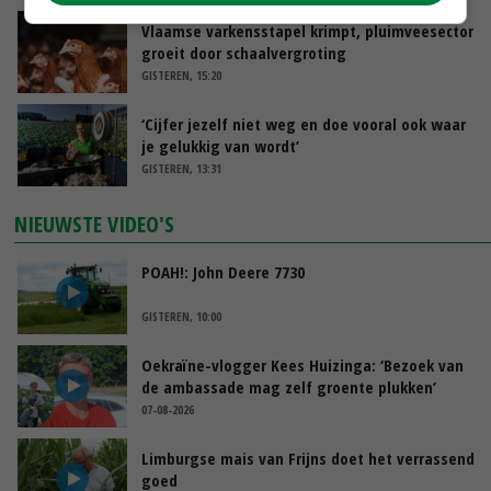
Vlaamse varkensstapel krimpt, pluimveesector
groeit door schaalvergroting
GISTEREN, 15:20
‘Cijfer jezelf niet weg en doe vooral ook waar
je gelukkig van wordt’
GISTEREN, 13:31
NIEUWSTE VIDEO'S
POAH!: John Deere 7730
GISTEREN, 10:00
Oekraïne-vlogger Kees Huizinga: ‘Bezoek van
de ambassade mag zelf groente plukken’
07-08-2026
Limburgse mais van Frijns doet het verrassend
goed