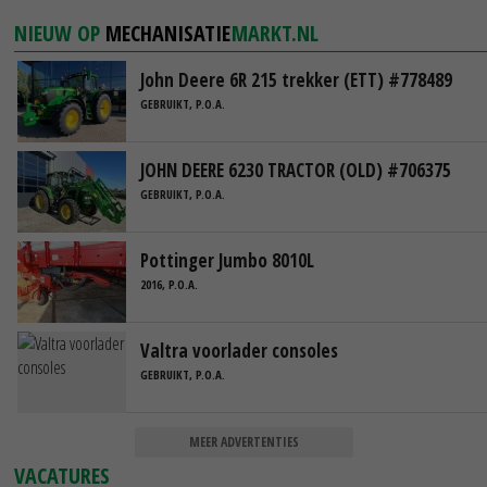
NIEUW OP
MECHANISATIE
MARKT.NL
John Deere 6R 215 trekker (ETT) #778489
GEBRUIKT, P.O.A.
JOHN DEERE 6230 TRACTOR (OLD) #706375
GEBRUIKT, P.O.A.
Pottinger Jumbo 8010L
2016, P.O.A.
Valtra voorlader consoles
GEBRUIKT, P.O.A.
MEER ADVERTENTIES
VACATURES