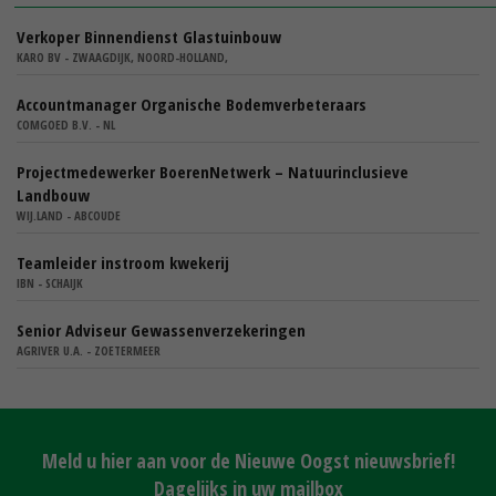
Verkoper Binnendienst Glastuinbouw
KARO BV - ZWAAGDIJK, NOORD-HOLLAND,
Accountmanager Organische Bodemverbeteraars
COMGOED B.V. - NL
Projectmedewerker BoerenNetwerk – Natuurinclusieve
Landbouw
WIJ.LAND - ABCOUDE
Teamleider instroom kwekerij
IBN - SCHAIJK
Senior Adviseur Gewassenverzekeringen
AGRIVER U.A. - ZOETERMEER
Meld u hier aan voor de Nieuwe Oogst nieuwsbrief!
Dagelijks in uw mailbox