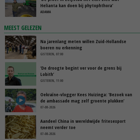
Helianta kan doen bij phytophthora’
ADAMA
MEEST GELEZEN
Na jarenlang meten willen Zuid-Hollandse
boeren nu erkenning
GISTEREN, 07:00
‘De droogte begint ver voor de grens bij
Lobith’
GISTEREN, 11:00
Oekraïne-vlogger Kees Huizinga: ‘Bezoek van
de ambassade mag zelf groente plukken’
07-08-2026
Aandeel China in wereldwijde fritesexport
neemt verder toe
07-08-2026